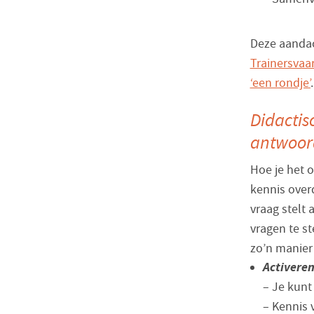
Deze aandac
Trainersvaa
‘een rondje’
.
Didactis
antwoor
Hoe je het o
kennis over
vraag stelt 
vragen te s
zo’n manier 
Activeren
– Je kunt
– Kennis 