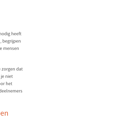
nodig heeft
, begrijpen
hoe mensen
e zorgen dat
je niet
oor het
e deelnemers
den