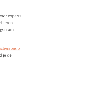
 voor experts
l leren
ingen om
activerende
d je de