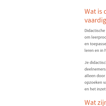
Wat is 
vaardi
Didactische
om leerproce
en toepassen
leren en in 
Je didactisc
deelnemers a
alleen door
opzoeken va
en het inze
Wat zij