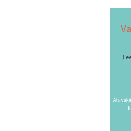
Va
Lee
Als vaki
k