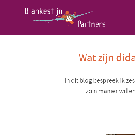
Wat zijn did
In dit blog bespreek ik ze
zo’n manier wille