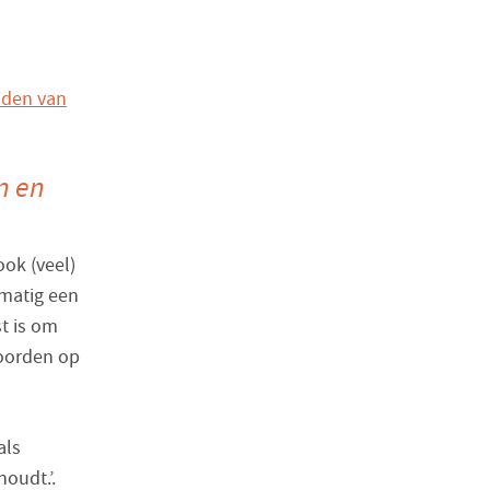
iden van
n en
ook (veel)
matig een
t is om
woorden op
als
oudt.’.