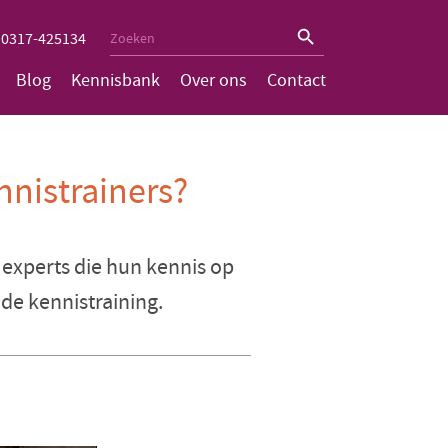
Zoekknop
Zoek
0317-425134
naar:
Blog
Kennisbank
Over ons
Contact
nnistrainers?
r experts die hun kennis op
de kennistraining.