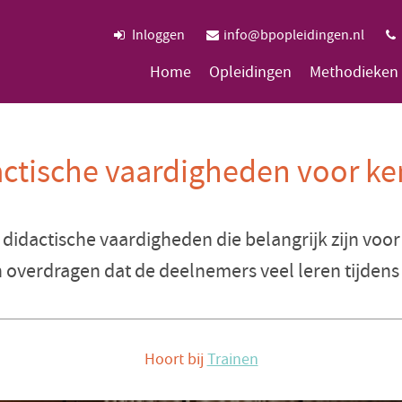
Inloggen
info@bpopleidingen.nl
Home
Opleidingen
Methodieken
actische vaardigheden voor ke
s didactische vaardigheden die belangrijk zijn voo
n overdragen dat de deelnemers veel leren tijdens 
Hoort bij
Trainen