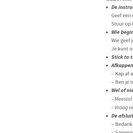
De instru
Geef een 
Stuur op
Wie begi
Wie geef 
Je kunt o
Stick to 
Afkappen
– Kap af 
– Ben je 
Wel of ni
– Meestal
– Vraag n
De afslui
– Bedank 
– Samenv