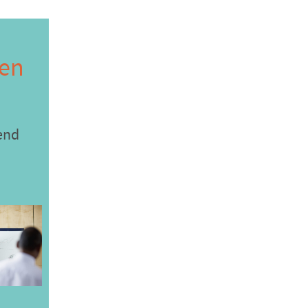
 en
rend