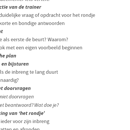
ctie van de trainer
duidelijke vraag of opdracht voor het rondje
 korte en bondige antwoorden
nt
je als eerste de beurt? Waarom?
ok met een eigen voorbeeld beginnen
the plan
 en bijsturen
als de inbreng te lang duurt
onaardig?
et doorvragen
 niet doorvragen
iet beantwoord? Wat doe je?
ting van ‘het rondje’
ieder voor zijn inbreng
atten en afronden