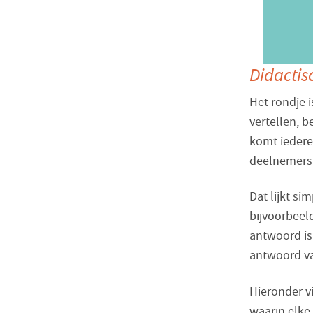
Didactis
Het rondje i
vertellen, b
komt iedere
deelnemers 
Dat lijkt si
bijvoorbeeld
antwoord is 
antwoord va
Hieronder v
waarin elke 