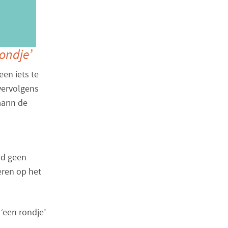
ondje’
een iets te
 vervolgens
arin de
rd geen
eren op het
‘een rondje’