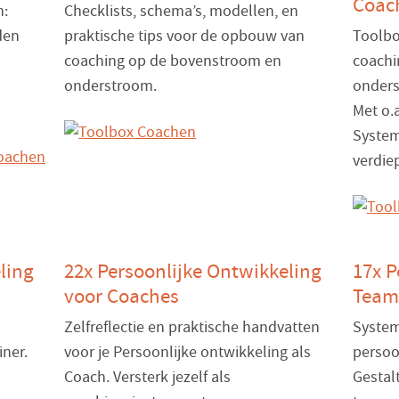
Coac
n:
Checklists, schema’s, modellen, en
den
praktische tips voor de opbouw van
Toolbo
coaching op de bovenstroom en
coachi
onderstroom.
onders
Met o.
System
verdie
ling
22x Persoonlijke Ontwikkeling
17x P
voor Coaches
Team
Zelfreflectie en praktische handvatten
System
iner.
voor je Persoonlijke ontwikkeling als
persoo
Coach. Versterk jezelf als
Gestal