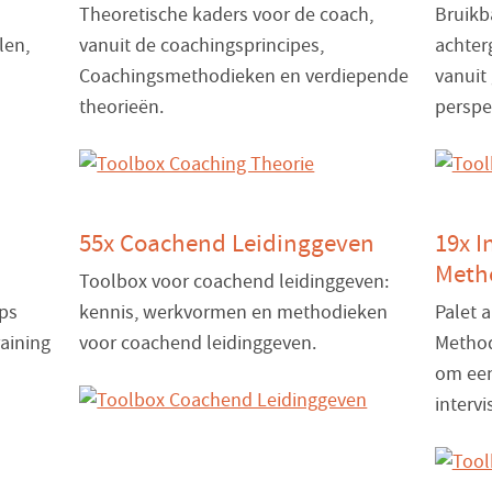
Theoretische kaders voor de coach,
Bruikb
len,
vanuit de coachingsprincipes,
achter
Coachingsmethodieken en verdiepende
vanuit
theorieën.
perspec
55x Coachend Leidinggeven
19x I
Meth
Toolbox voor coachend leidinggeven:
ips
kennis, werkvormen en methodieken
Palet a
aining
voor coachend leidinggeven.
Method
om een
intervi