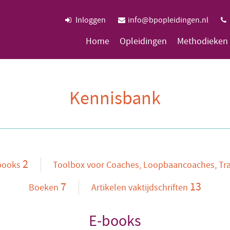
Inloggen
info@bpopleidingen.nl
Home
Opleidingen
Methodieken
Kennisbank
2
books
Toolbox voor Coaches, Loopbaancoaches, Tr
7
13
Boeken
Artikelen vaktijdschriften
E-books