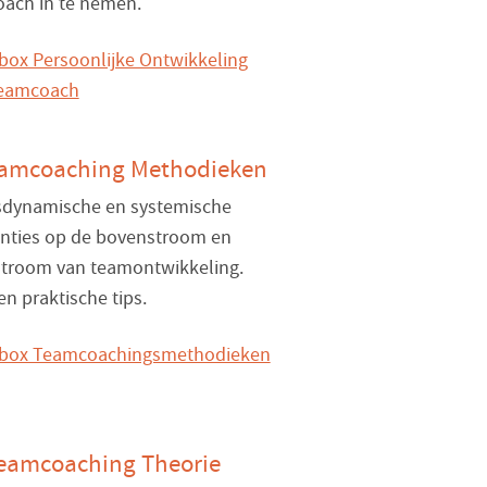
ach in te nemen.
eamcoaching Methodieken
dynamische en systemische
enties op de bovenstroom en
troom van teamontwikkeling.
en praktische tips.
Teamcoaching Theorie