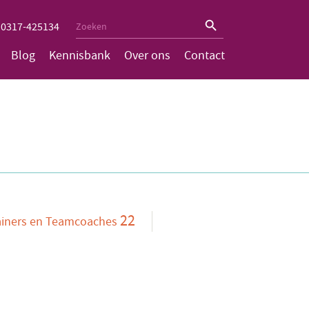
Zoekknop
Zoek
0317-425134
naar:
Blog
Kennisbank
Over ons
Contact
22
ainers en Teamcoaches