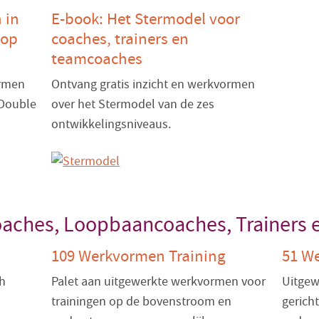
 in
E-book: Het Stermodel voor
oop
coaches, trainers en
teamcoaches
ormen
Ontvang gratis inzicht en werkvormen
 Double
over het Stermodel van de zes
ontwikkelingsniveaus.
oaches, Loopbaancoaches, Trainers
109 Werkvormen Training
51 W
ch
Palet aan uitgewerkte werkvormen voor
Uitgew
trainingen op de bovenstroom en
gerich