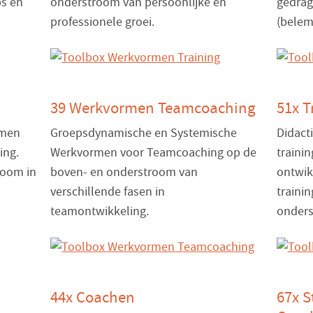
ps en
onderstroom van persoonlijke en
gedrag
professionele groei.
(belem
39 Werkvormen Teamcoaching
51x T
rmen
Groepsdynamische en Systemische
Didact
ing.
Werkvormen voor Teamcoaching op de
traini
room in
boven- en onderstroom van
ontwik
verschillende fasen in
traini
teamontwikkeling.
onders
44x Coachen
67x S