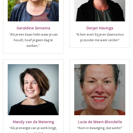
Geraldine Sinnema
Derjan Havinga
''Als je een baan hebt waar je van
“Ik ben even bij je en daarna kun
houdt, hoef je geen dag te
je zonder me weer verder!’
werken.''
Mandy van de Wetering
Lucie de Weert-Blondelle
“Als je energie van je werk krijgt,
“Kom in beweging, dat werkt!”