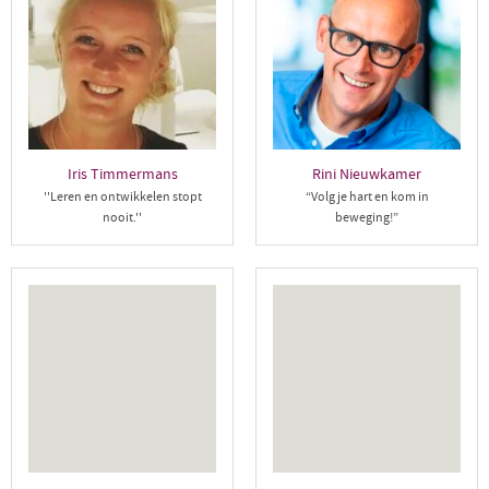
Iris Timmermans
Rini Nieuwkamer
''Leren en ontwikkelen stopt
“Volg je hart en kom in
nooit.''
beweging!”