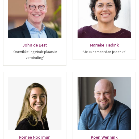
John de Best
Marieke Tiedink
'Ontwikkeling vindt plaats in
“Je kunt meer dan je denkt”
verbinding'
Romee Noorman
Koen Wennink