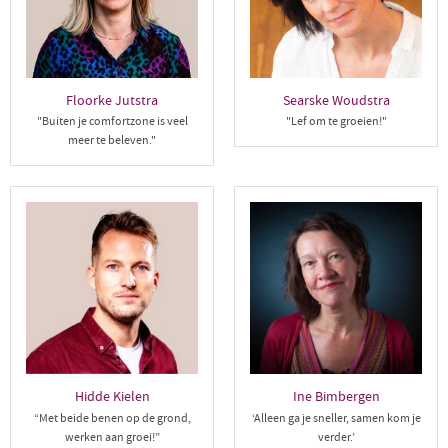
Floorke Jutstra
Searske Woudstra
"Buiten je comfortzone is veel
"Lef om te groeien!"
meer te beleven."
Hidde Kielen
Ine Bimbergen
“Met beide benen op de grond,
‘Alleen ga je sneller, samen kom je
werken aan groei!”
verder.’