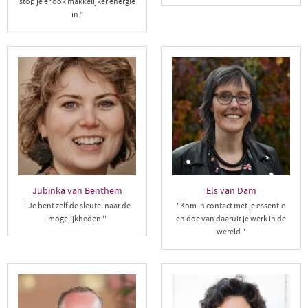
stop je er ook makkelijker energie
in.”
Jubinka van Benthem
Els van Dam
''Je bent zelf de sleutel naar de
"Kom in contact met je essentie
mogelijkheden.''
en doe van daaruit je werk in de
wereld."