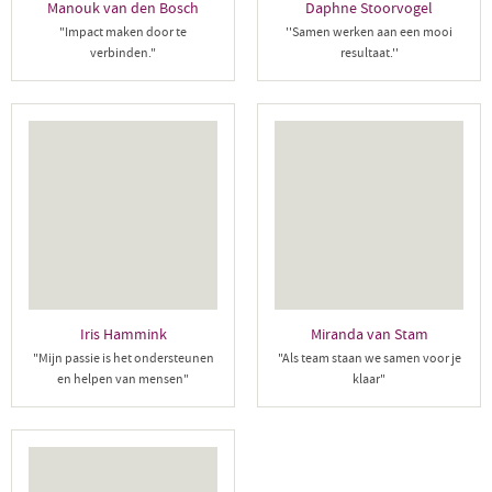
Manouk van den Bosch
Daphne Stoorvogel
"Impact maken door te
''Samen werken aan een mooi
verbinden."
resultaat.''
Iris Hammink
Miranda van Stam
"Mijn passie is het ondersteunen
"Als team staan we samen voor je
en helpen van mensen"
klaar"