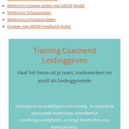
Werkvorm stappen zetten met GROW Model
Werkvorm Schaalvragen
Werkvorm schaalwandelen
Groeien met GROW Feedback Model
Training Coachend
Leidinggeven
Haal het beste uit je team, medewerkers en
jezelf als leidinggevende
Verdiepende en praktijkgerichte training. Je versterkt je
persoonlijk leiderschap, ontwikkelt je
coachingsvaardigheden, en krijgt handvatten voor
teamcoaching.