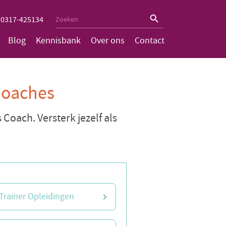
Zoekknop
Zoek
0317-425134
naar:
Blog
Kennisbank
Over ons
Contact
Coaches
 Coach. Versterk jezelf als
Trainer Opleidingen