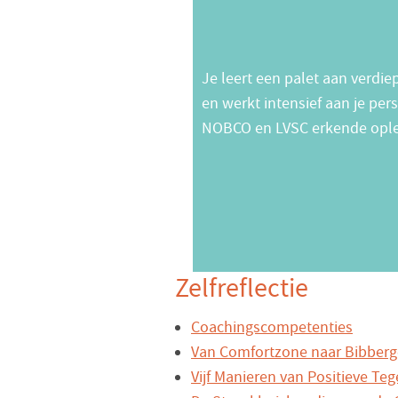
Je leert een palet aan verdi
en werkt intensief aan je per
NOBCO en LVSC erkende ople
Zelfreflectie
Coachingscompetenties
Van Comfortzone naar Bibberg
Vijf Manieren van Positieve Te