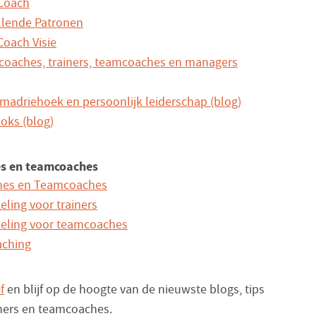
 Coach
ellende Patronen
 Coach Visie
 coaches, trainers, teamcoaches en managers
amadriehoek en persoonlijk leiderschap (blog)
oks (blog)
hes en teamcoaches
ches en Teamcoaches
eling voor trainers
keling voor teamcoaches
aching
f
en blijf op de hoogte van de nieuwste blogs, tips
iners en teamcoaches.