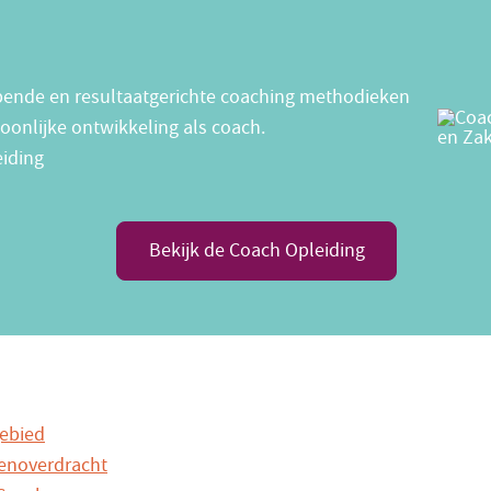
epende en resultaatgerichte coaching methodieken
soonlijke ontwikkeling als coach.
iding
Bekijk de Coach Opleiding
ebied
genoverdracht