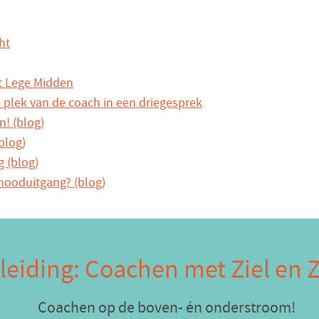
ht
t Lege Midden
 plek van de coach in een driegesprek
! (blog)
blog)
 (blog)
 nooduitgang? (blog)
eiding: Coachen met Ziel en Z
Coachen op de boven- én onderstroom!