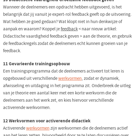
Wanneer de deelnemers een opdracht hebben uitgevoerd, is het
belangrijk dat jij vanuit je expert-rol feedback geeft op de uitvoering.
Wat hebben ze goed gedaan? Wat klopt niet in hun denkwijze of
aanpak en waarom? Koppel je
feedback
< naar nieuw artikel:
Didactische vaardigheid feedback geven > aan de theorie, en gebruik
de feedbackregels zodat de deelnemers echt kunnen groeien van je
feedback.
11 Gevarieerde trainingsopbouw
Een trainingsprogramma dat de deelnemers activeert tot leren is
opgebouwd uit verschillende
werkvormen
, zodat er dynamiek,
afwisseling en uitdaging in het programma zit. Onderbreek de uitleg
van je theorie een aantal keer met een korte werkvorm die de
deelnemers aan het werk zet, en kies hiervoor verschillende
activerende werkvormen.
12 Werkvormen voor activerende didactiek
Activerende
werkvormen
zijn werkvormen die de deelnemers actief
aan het leren zetten, bijvoorbeeld door ze te laten discussiëren over