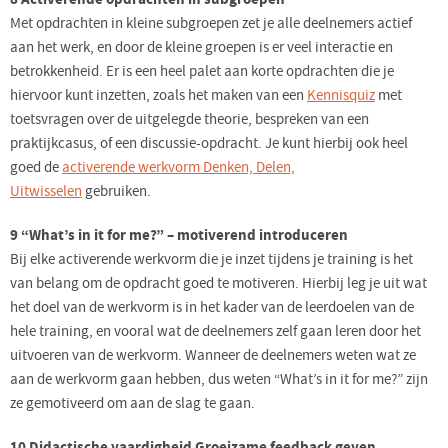
Met opdrachten in kleine subgroepen zet je alle deelnemers actief
aan het werk, en door de kleine groepen is er veel interactie en
betrokkenheid. Er is een heel palet aan korte opdrachten die je
hiervoor kunt inzetten, zoals het maken van een
Kennisquiz
met
toetsvragen over de uitgelegde theorie, bespreken van een
praktijkcasus, of een discussie-opdracht. Je kunt hierbij ook heel
goed de
activerende werkvorm Denken, Delen,
Uitwisselen
gebruiken.
9 “What’s in it for me?” – motiverend introduceren
Bij elke activerende werkvorm die je inzet tijdens je training is het
van belang om de opdracht goed te motiveren. Hierbij leg je uit wat
het doel van de werkvorm is in het kader van de leerdoelen van de
hele training, en vooral wat de deelnemers zelf gaan leren door het
uitvoeren van de werkvorm. Wanneer de deelnemers weten wat ze
aan de werkvorm gaan hebben, dus weten “What’s in it for me?” zijn
ze gemotiveerd om aan de slag te gaan.
10 Didactische vaardigheid Groeizame feedback geven