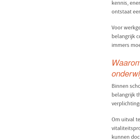
kennis, ene
ontstaat ee
Voor werkge
belangrijk 
immers moei
Waarom 
onderwi
Binnen scho
belangrijk 
verplichtin
Om uitval t
vitaliteits
kunnen doce