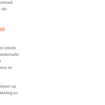
ptimaal
 als
me
es steeds
rbeidsmarkt.
n
ress en
blijven op
kkeling en