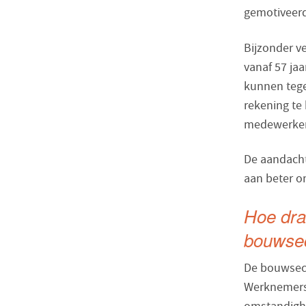
gemotiveerd
Bijzonder v
vanaf 57 ja
kunnen tegel
rekening te
medewerker
De aandacht
aan beter o
Hoe dra
bouwse
De bouwsect
Werknemers 