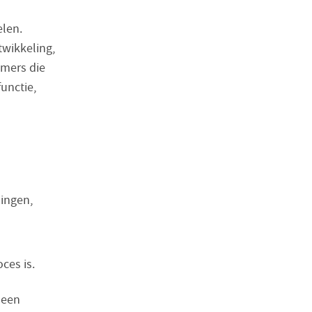
len.
twikkeling,
emers die
unctie,
ingen,
ces is.
 een