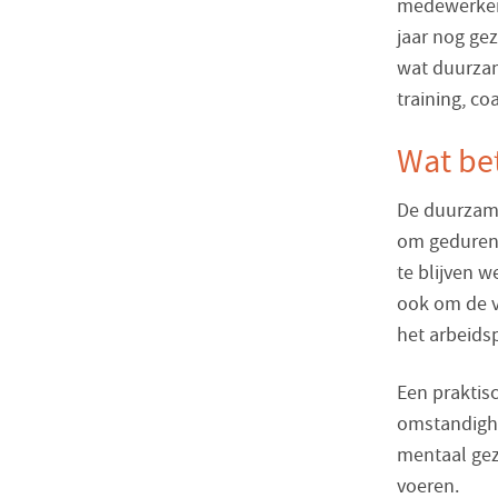
medewerkers
jaar nog gez
wat duurzam
training, co
Wat be
De duurzame
om gedurend
te blijven w
ook om de v
het arbeids
Een praktisc
omstandighe
mentaal gez
voeren.