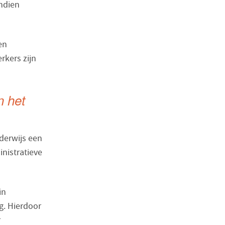
endien
en
rkers zijn
n het
derwijs een
nistratieve
in
g. Hierdoor
r