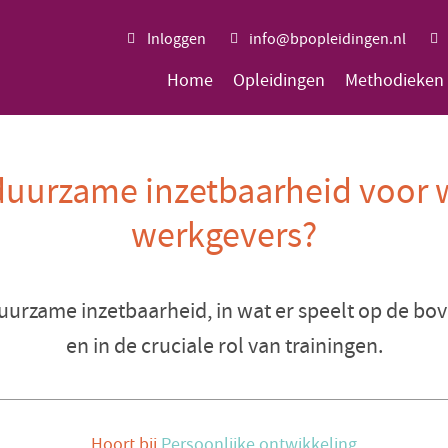
Inloggen
info@bpopleidingen.nl
Home
Opleidingen
Methodieken
duurzame inzetbaarheid voor
werkgevers?
 duurzame inzetbaarheid, in wat er speelt op de 
en in de cruciale rol van trainingen.
Hoort bij
Persoonlijke ontwikkeling