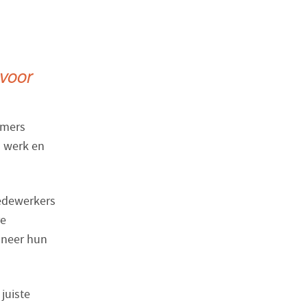
voor
emers
n werk en
medewerkers
re
nneer hun
juiste