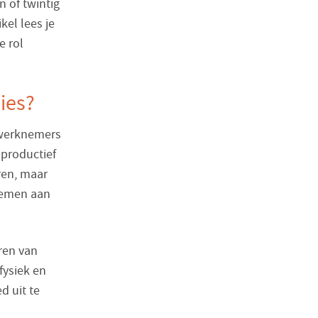
 of twintig
kel lees je
e rol
ies?
 werknemers
productief
ren, maar
nemen aan
ren van
fysiek en
d uit te