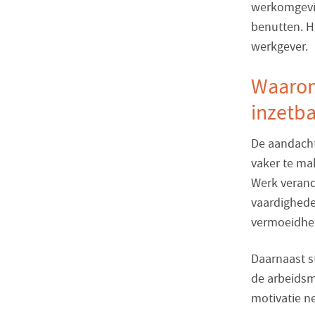
werkomgevi
benutten. H
werkgever.
Waarom
inzetb
De aandacht
vaker te mak
Werk veran
vaardighede
vermoeidhei
Daarnaast st
de arbeidsm
motivatie ne