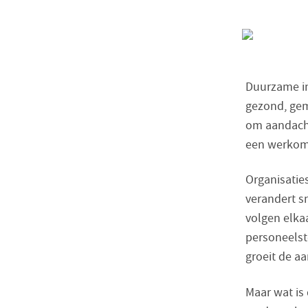
Duurzame i
gezond, gem
om aandacht 
een werkomg
Organisatie
verandert s
volgen elka
personeelst
groeit de a
Maar wat is