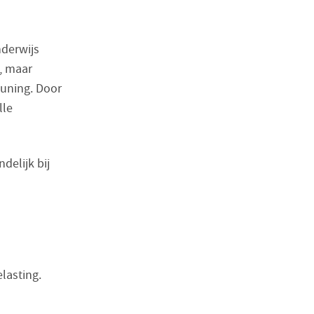
nderwijs
, maar
euning. Door
lle
delijk bij
lasting.