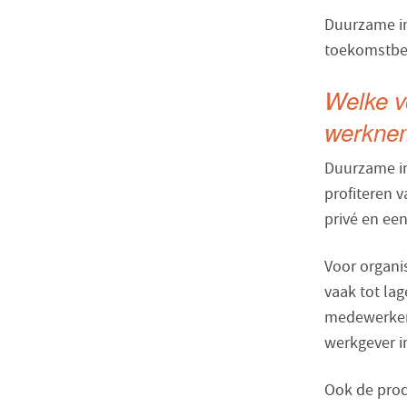
Duurzame i
toekomstbes
Welke v
werknem
Duurzame in
profiteren 
privé en ee
Voor organi
vaak tot la
medewerker
werkgever in
Ook de produ