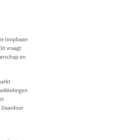
le loopbaan
it vraagt
derschap en
markt
wikkelingen
et
. Daardoor