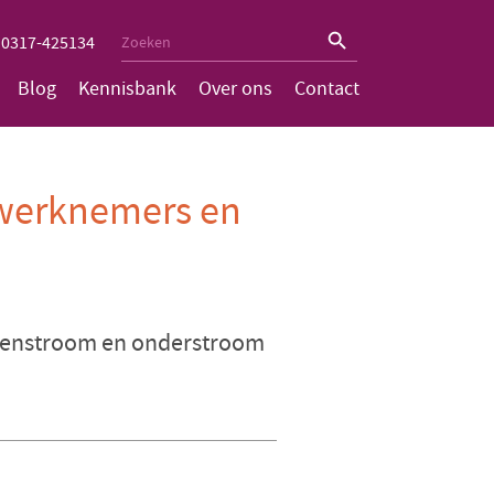
Zoekknop
Zoek
0317-425134
naar:
Blog
Kennisbank
Over ons
Contact
 werknemers en
bovenstroom en onderstroom