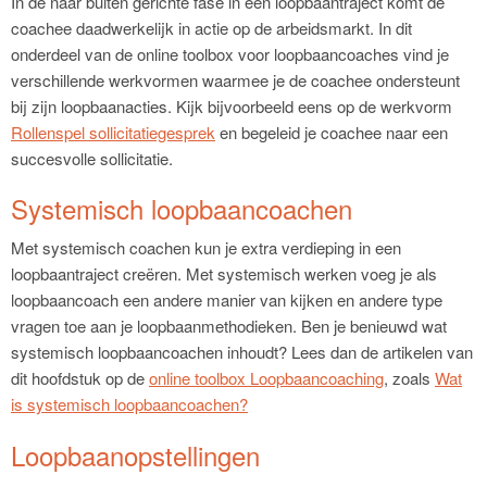
In de naar buiten gerichte fase in een loopbaantraject komt de
coachee daadwerkelijk in actie op de arbeidsmarkt. In dit
onderdeel van de online toolbox voor loopbaancoaches vind je
verschillende werkvormen waarmee je de coachee ondersteunt
bij zijn loopbaanacties. Kijk bijvoorbeeld eens op de werkvorm
Rollenspel sollicitatiegesprek
en begeleid je coachee naar een
succesvolle sollicitatie.
Systemisch loopbaancoachen
Met systemisch coachen kun je extra verdieping in een
loopbaantraject creëren. Met systemisch werken voeg je als
loopbaancoach een andere manier van kijken en andere type
vragen toe aan je loopbaanmethodieken. Ben je benieuwd wat
systemisch loopbaancoachen inhoudt? Lees dan de artikelen van
dit hoofdstuk op de
online toolbox Loopbaancoaching
, zoals
Wat
is systemisch loopbaancoachen?
Loopbaanopstellingen