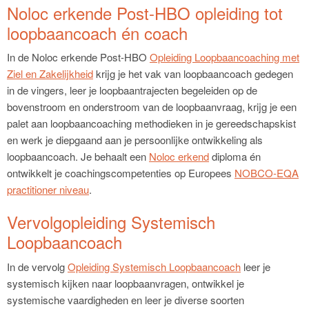
Noloc erkende Post-HBO opleiding tot
loopbaancoach én coach
In de Noloc erkende Post-HBO
Opleiding Loopbaancoaching met
Ziel en Zakelijkheid
krijg je het vak van loopbaancoach gedegen
in de vingers, leer je loopbaantrajecten begeleiden op de
bovenstroom en onderstroom van de loopbaanvraag, krijg je een
palet aan loopbaancoaching methodieken in je gereedschapskist
en werk je diepgaand aan je persoonlijke ontwikkeling als
loopbaancoach. Je behaalt een
Noloc erkend
diploma én
ontwikkelt je coachingscompetenties op Europees
NOBCO-EQA
practitioner niveau
.
Vervolgopleiding Systemisch
Loopbaancoach
In de vervolg
Opleiding Systemisch Loopbaancoach
leer je
systemisch kijken naar loopbaanvragen, ontwikkel je
systemische vaardigheden en leer je diverse soorten