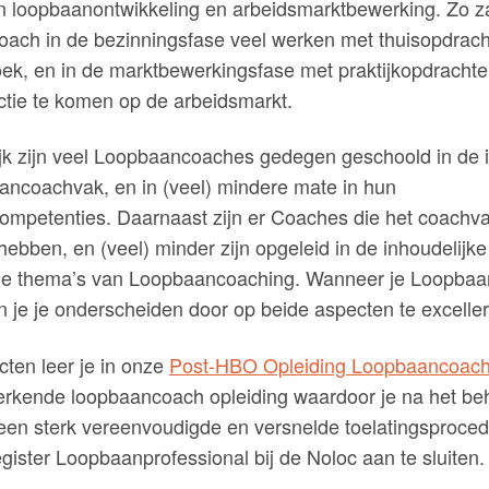
n loopbaanontwikkeling en arbeidsmarktbewerking. Zo z
ach in de bezinningsfase veel werken met thuisopdrach
oek, en in de marktbewerkingsfase met praktijkopdracht
actie te komen op de arbeidsmarkt.
tijk zijn veel Loopbaancoaches gedegen geschoold in de
ancoachvak, en in (veel) mindere mate in hun
mpetenties. Daarnaast zijn er Coaches die het coachvak
hebben, en (veel) minder zijn opgeleid in de inhoudelijke
e thema’s van Loopbaancoaching. Wanneer je Loopbaan
 je je onderscheiden door op beide aspecten te excelle
ten leer je in onze
Post-HBO Opleiding Loopbaancoach
erkende loopbaancoach opleiding waardoor je na het be
een sterk vereenvoudigde en versnelde toelatingsproced
egister Loopbaanprofessional bij de Noloc aan te sluiten.