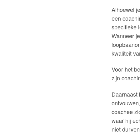
Alhoewel j
een coachin
specifieke
Wanneer je
loopbaanont
kwaliteit 
Voor het b
zijn coach
Daarnaast 
ontvouwen,
coachee zic
waar hij ec
niet durven