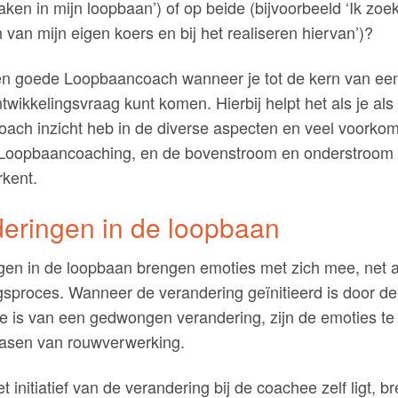
ken in mijn loopbaan’) of op beide (bijvoorbeeld ‘Ik zoek
 van mijn eigen koers en bij het realiseren hiervan’)?
en goede Loopbaancoach wanneer je tot de kern van ee
wikkelingsvraag kunt komen. Hierbij helpt het als je als
ach inzicht heb in de diverse aspecten en veel voorko
 Loopbaancoaching, en de bovenstroom en onderstroom
rkent.
eringen in de loopbaan
gen in de loopbaan brengen emoties met zich mee, net a
gsproces. Wanneer de verandering geïnitieerd is door d
e is van een gedwongen verandering, zijn de emoties te
fasen van rouwverwerking.
 initiatief van de verandering bij de coachee zelf ligt, br