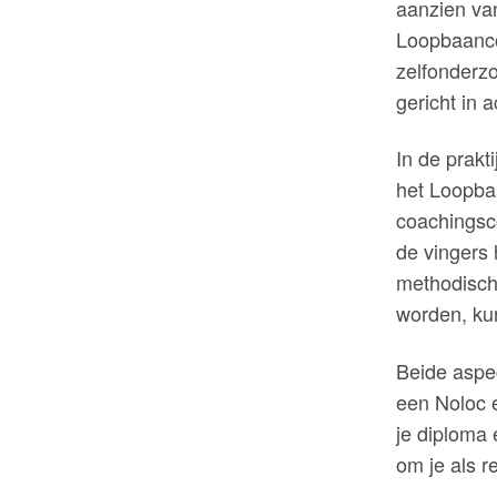
aanzien va
Loopbaanco
zelfonderz
gericht in 
In de prak
het Loopba
coachingsco
de vingers 
methodisch
worden, kun
Beide aspec
een Noloc 
je diploma 
om je als r