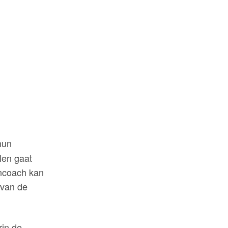
hun
len gaat
ancoach kan
 van de
rin de