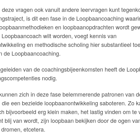
e deze vragen ook vanuit andere leervragen kunt tegenk
gstraject, is dit een fase in de Loopbaancoaching waari
 loopbaanmethodieken en loopbaanopdrachten wordt gew
 Loopbaancoach wilt worden, voegt kennis van
wikkeling en methodische scholing hier substantieel to
van de Loopbaancoaching.
egeleiden van de coachingsbijeenkomsten heeft de Loo
ingscompetenties nodig.
kunnen zich in deze fase belemmerende patronen van 
 die een bezielde loopbaanontwikkeling saboteren. Zo k
h bijvoorbeeld erg klein maken, het lastig vinden om te 
ht blij van wordt, zijn loopbaan bekijken door de ogen v
 dromen, etcetera.