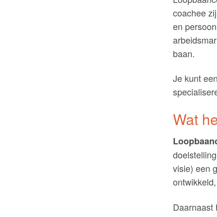
coachee zij
en persoonl
arbeidsmar
baan.
Je kunt een
specialiser
Wat he
Loopbaan
doelstelli
visie) een 
ontwikkeld,
Daarnaast 