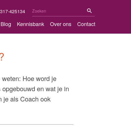
Zoekknop
Zoek
317-425134
naar:
Blog
Kennisbank
Over ons
Contact
?
 weten: Hoe word je
 opgebouwd en wat je in
 je als Coach ook