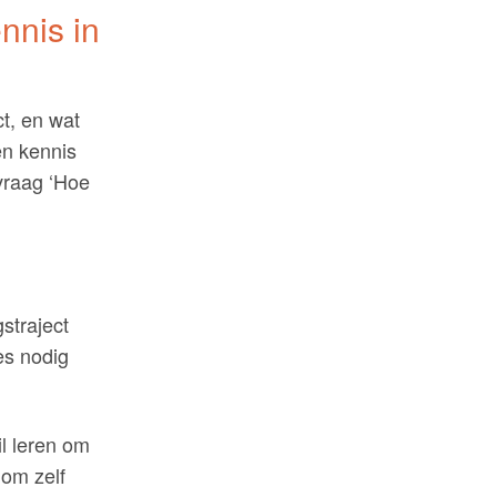
nis in
t, en wat
en kennis
 vraag ‘Hoe
straject
es nodig
il leren om
 om zelf