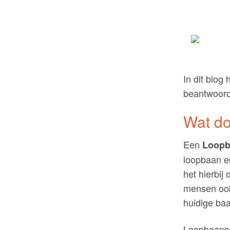
In dit blog
beantwoord
Wat d
Een
Loopb
loopbaan en
het hierbi
mensen ook
huidige ba
Loopbaanco