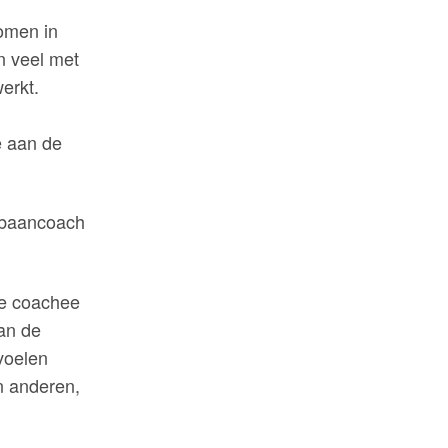
omen in
n veel met
erkt.
e aan de
pbaancoach
de coachee
an de
voelen
an anderen,