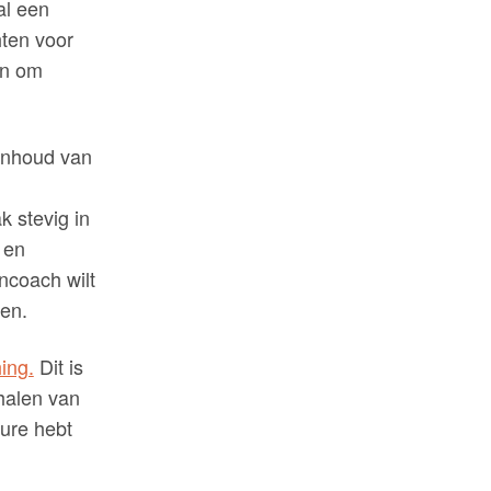
al een
ten voor
en om
 inhoud van
 stevig in
 en
coach wilt
ren.
ing.
Dit is
halen van
ure hebt