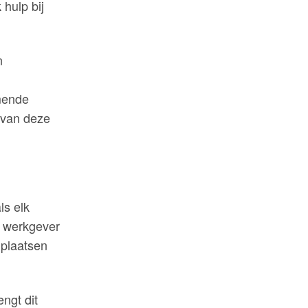
 hulp bij
n
mende
 van deze
ls elk
e werkgever
 plaatsen
engt dit