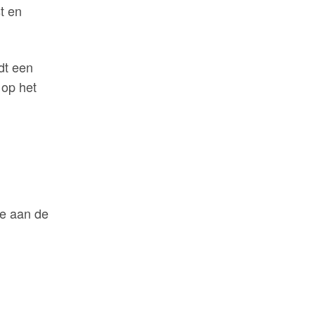
t en
dt een
op het
ee aan de