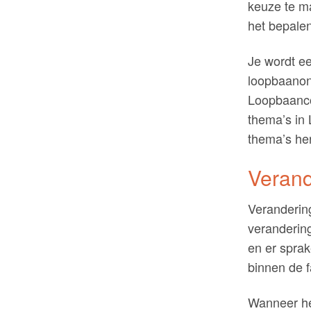
keuze te ma
het bepalen
Je wordt e
loopbaanont
Loopbaanco
thema’s in
thema’s he
Verand
Veranderin
veranderin
en er sprak
binnen de 
Wanneer het