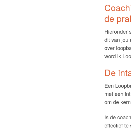
Coachi
de prak
Hieronder s
dit van jo
over loopb
word ik Lo
De int
Een Loopbaa
met een int
om de kern 
Is de coach
effectief te