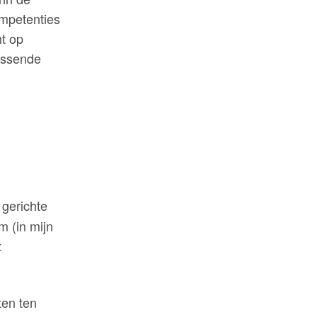
ompetenties
ht op
assende
 gerichte
m (in mijn
t
ten ten