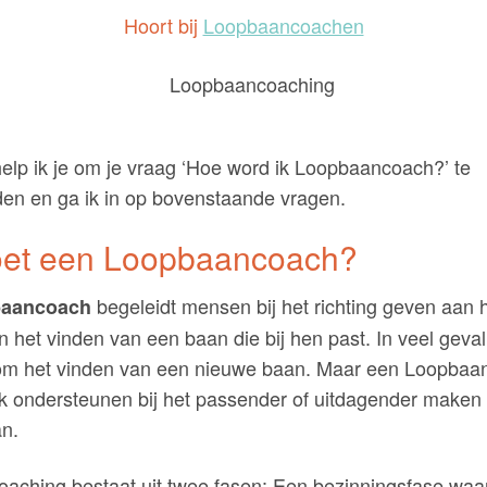
Hoort bij
Loopbaancoachen
 help ik je om je vraag ‘Hoe word ik Loopbaancoach?’ te
en en ga ik in op bovenstaande vragen.
oet een Loopbaancoach?
begeleidt mensen bij het richting geven aan 
aancoach
 het vinden van een baan die bij hen past. In veel geval
j om het vinden van een nieuwe baan. Maar een Loopba
 ondersteunen bij het passender of uitdagender maken
an.
aching bestaat uit twee fasen: Een bezinningsfase waa