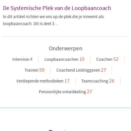
De Systemische Plek van de Loopbaancoach
In dit artikel richten we ons op de plek die je inneemt als
loopbaancoach. Dit is deel 3…
Onderwerpen
4
10
52
Intervisie
Loopbaancoachen
Coachen
59
27
Trainen
Coachend Leidinggeven
17
26
Verdiepende methodieken
Teamcoaching
27
Persoonlijke ontwikkeling