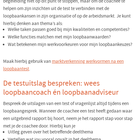
begeleiding niet op dit punt te stoppen, maar om de coachee te
helpen om zijn inzichten uit de test te verbinden met de
loopbaankansen in zijn organisatie of op de arbeidsmarkt. Je kunt
hierbij denken aan thema’s als:
Welke taken passen goed bij mijn kwaliteiten en competenties?
Welke functies matchen met mijn loopbaanwaarden?
Wat betekenen mijn werkvoorkeuren voor mijn loopbaankeuzes?
Maak hierbij gebruik van
marktverkenning werkvormen na een
loopbaantest
.
De testuitslag bespreken: wees
loopbaancoach én loopbaanadviseur
Bespreek de uitslagen van een test of vragenlijst altijd tijdens een
loopbaangesprek. Wanneer de coachee een test heeft gedaan waar
een uitgebreid rapport bij hoort, neem je het rapport stap voor stap
met je de coachee door. Hierbij kun je
Uitleg geven over het betreffende deelthema
Vertellen wat jou vooral opvalt in het deelthema