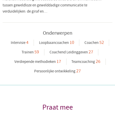
tussen geweldloze en gewelddadige communicatie te
verduidelijken: de giraf en…
Onderwerpen
4
10
52
Intervisie
Loopbaancoachen
Coachen
59
27
Trainen
Coachend Leidinggeven
17
26
Verdiepende methodieken
Teamcoaching
27
Persoonlijke ontwikkeling
Praat mee