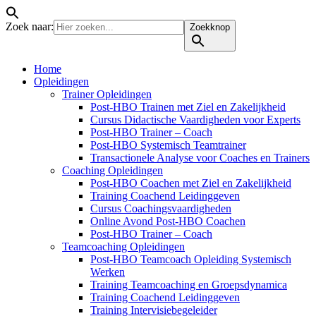
Zoek naar:
Zoekknop
Home
Opleidingen
Trainer Opleidingen
Post-HBO Trainen met Ziel en Zakelijkheid
Cursus Didactische Vaardigheden voor Experts
Post-HBO Trainer – Coach
Post-HBO Systemisch Teamtrainer
Transactionele Analyse voor Coaches en Trainers
Coaching Opleidingen
Post-HBO Coachen met Ziel en Zakelijkheid
Training Coachend Leidinggeven
Cursus Coachingsvaardigheden
Online Avond Post-HBO Coachen
Post-HBO Trainer – Coach
Teamcoaching Opleidingen
Post-HBO Teamcoach Opleiding Systemisch
Werken
Training Teamcoaching en Groepsdynamica
Training Coachend Leidinggeven
Training Intervisiebegeleider