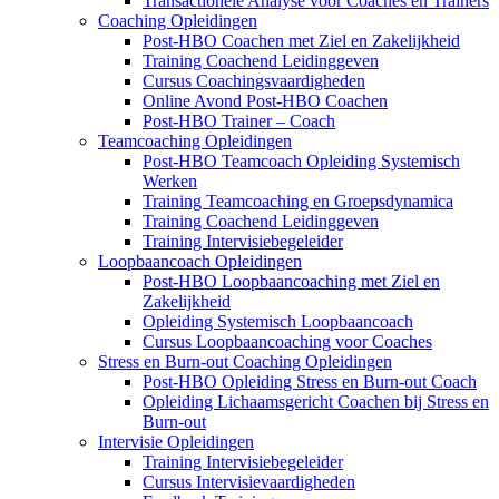
Transactionele Analyse voor Coaches en Trainers
Coaching Opleidingen
Post-HBO Coachen met Ziel en Zakelijkheid
Training Coachend Leidinggeven
Cursus Coachingsvaardigheden
Online Avond Post-HBO Coachen
Post-HBO Trainer – Coach
Teamcoaching Opleidingen
Post-HBO Teamcoach Opleiding Systemisch
Werken
Training Teamcoaching en Groepsdynamica
Training Coachend Leidinggeven
Training Intervisiebegeleider
Loopbaancoach Opleidingen
Post-HBO Loopbaancoaching met Ziel en
Zakelijkheid
Opleiding Systemisch Loopbaancoach
Cursus Loopbaancoaching voor Coaches
Stress en Burn-out Coaching Opleidingen
Post-HBO Opleiding Stress en Burn-out Coach
Opleiding Lichaamsgericht Coachen bij Stress en
Burn-out
Intervisie Opleidingen
Training Intervisiebegeleider
Cursus Intervisievaardigheden