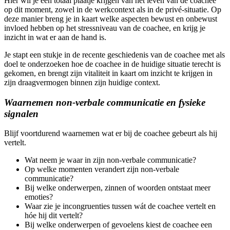
Hier wil je een totaal plaatje krijgen van het leven van de coachee
op dit moment, zowel in de werkcontext als in de privé-situatie. Op
deze manier breng je in kaart welke aspecten bewust en onbewust
invloed hebben op het stressniveau van de coachee, en krijg je
inzicht in wat er aan de hand is.
Je stapt een stukje in de recente geschiedenis van de coachee met als
doel te onderzoeken hoe de coachee in de huidige situatie terecht is
gekomen, en brengt zijn vitaliteit in kaart om inzicht te krijgen in
zijn draagvermogen binnen zijn huidige context.
Waarnemen non-verbale communicatie en fysieke
signalen
Blijf voortdurend waarnemen wat er bij de coachee gebeurt als hij
vertelt.
Wat neem je waar in zijn non-verbale communicatie?
Op welke momenten verandert zijn non-verbale
communicatie?
Bij welke onderwerpen, zinnen of woorden ontstaat meer
emoties?
Waar zie je incongruenties tussen wát de coachee vertelt en
hóe hij dit vertelt?
Bij welke onderwerpen of gevoelens kiest de coachee een