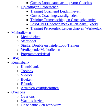
Cursus Loopbaancoaching voor Coaches
Opleidingen Leiderschap
Training Coachend Leidinggeven
Cursus Coachingsvaardigheden
Training Teamcoaching en Groepsdynamica
Post-HBO Coachen met Ziel en Zakelijkheid
Training Persoonlijk Leiderschap en Werkgeluk
Methodieken
Methodieken
Stermodel
Single, Double en Triple Loop Trainen
Verdiepende Methodieken
Programmeerkristal
Blog
Kennisbank
Kennisbank
Toolbox
Video’s
Boeken
E-books
Artikelen vaktijdschriften
Over ons
Over ons
Wat ons bezielt
Onze aanpak en werkwijze