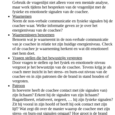
Gebruik de vragenlijst niet alleen voor een mentale analyse,
maar werk tijdens het bespreken van de vragenlijst met de
fysieke en emotionele signalen van de coachee.
Waarnemen
Neem de non-verbale communicatie en fysieke signalen bij de
coachee waar. Welke informatie geven ze je over het
energieniveau van de coachee?
Waarnemingen benoemen
Benoem wat je waarneemt in de non-verbale communicatie
van je coachee in relatie tot zijn huidige energieniveau. Check
of de coachee je waarneming herkent en wat dit emotioneel
met hem doet.
Vragen stellen die het bewustzijn vergroten
Door vragen te stellen op het fysiek en emotionele niveau
vergroot je het bewustzijn van de coachee. Tevens krijg je als
coach meer inzicht in het stress- en burn-out niveau van de
coachee en in zijn patronen die de brand in stand houden of
vergroten.
Patroon
In hoeverre heeft de coachee contact met (de signalen van)
zijn lichaam? Erkent hij de signalen van zijn lichaam?
Bagatelliseert, relativeert, negeert, … hij zijn fysieke signalen?
Zit hij vooral in zijn hoofd of heeft hij ook contact met zijn
lijf? Wat zegt dit over de manier waarop de coachee met zijn
stress- en burn-out signalen omgaat? Hoe groot is de brand