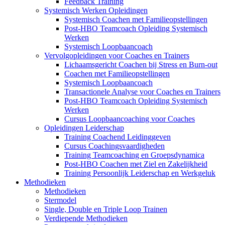
Feedback Training
Systemisch Werken Opleidingen
Systemisch Coachen met Familieopstellingen
Post-HBO Teamcoach Opleiding Systemisch
Werken
Systemisch Loopbaancoach
Vervolgopleidingen voor Coaches en Trainers
Lichaamsgericht Coachen bij Stress en Burn-out
Coachen met Familieopstellingen
Systemisch Loopbaancoach
Transactionele Analyse voor Coaches en Trainers
Post-HBO Teamcoach Opleiding Systemisch
Werken
Cursus Loopbaancoaching voor Coaches
Opleidingen Leiderschap
Training Coachend Leidinggeven
Cursus Coachingsvaardigheden
Training Teamcoaching en Groepsdynamica
Post-HBO Coachen met Ziel en Zakelijkheid
Training Persoonlijk Leiderschap en Werkgeluk
Methodieken
Methodieken
Stermodel
Single, Double en Triple Loop Trainen
Verdiepende Methodieken