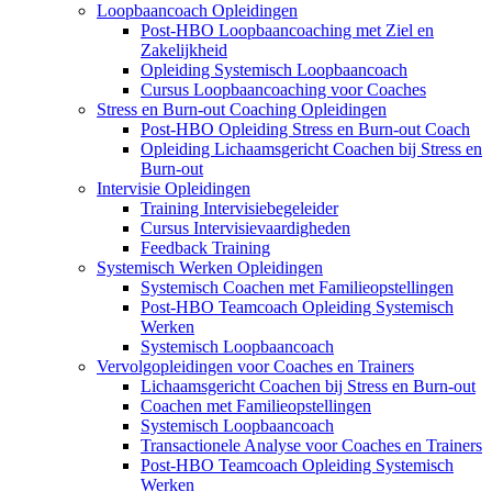
Loopbaancoach Opleidingen
Post-HBO Loopbaancoaching met Ziel en
Zakelijkheid
Opleiding Systemisch Loopbaancoach
Cursus Loopbaancoaching voor Coaches
Stress en Burn-out Coaching Opleidingen
Post-HBO Opleiding Stress en Burn-out Coach
Opleiding Lichaamsgericht Coachen bij Stress en
Burn-out
Intervisie Opleidingen
Training Intervisiebegeleider
Cursus Intervisievaardigheden
Feedback Training
Systemisch Werken Opleidingen
Systemisch Coachen met Familieopstellingen
Post-HBO Teamcoach Opleiding Systemisch
Werken
Systemisch Loopbaancoach
Vervolgopleidingen voor Coaches en Trainers
Lichaamsgericht Coachen bij Stress en Burn-out
Coachen met Familieopstellingen
Systemisch Loopbaancoach
Transactionele Analyse voor Coaches en Trainers
Post-HBO Teamcoach Opleiding Systemisch
Werken