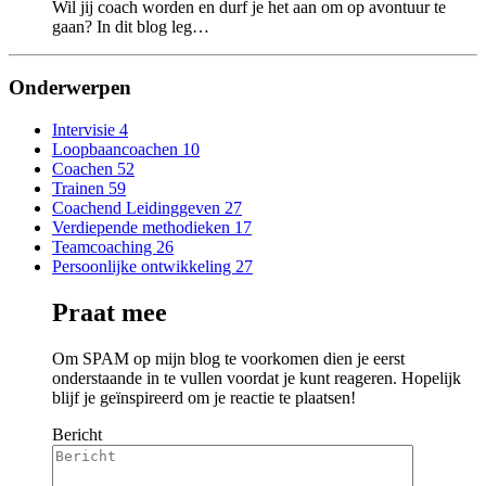
Wil jij coach worden en durf je het aan om op avontuur te
gaan? In dit blog leg…
Onderwerpen
Intervisie
4
Loopbaancoachen
10
Coachen
52
Trainen
59
Coachend Leidinggeven
27
Verdiepende methodieken
17
Teamcoaching
26
Persoonlijke ontwikkeling
27
Praat mee
Om SPAM op mijn blog te voorkomen dien je eerst
onderstaande in te vullen voordat je kunt reageren. Hopelijk
blijf je geïnspireerd om je reactie te plaatsen!
Bericht