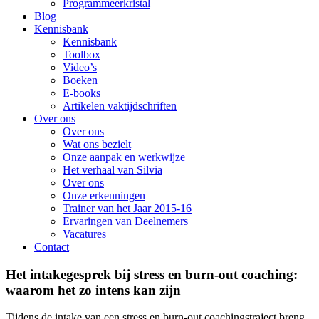
Programmeerkristal
Blog
Kennisbank
Kennisbank
Toolbox
Video’s
Boeken
E-books
Artikelen vaktijdschriften
Over ons
Over ons
Wat ons bezielt
Onze aanpak en werkwijze
Het verhaal van Silvia
Over ons
Onze erkenningen
Trainer van het Jaar 2015-16
Ervaringen van Deelnemers
Vacatures
Contact
Het intakegesprek bij stress en burn-out coaching:
waarom het zo intens kan zijn
Tijdens de intake van een stress en burn-out coachingstraject breng