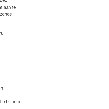
et aan te
ezonde
en
tie bij hem