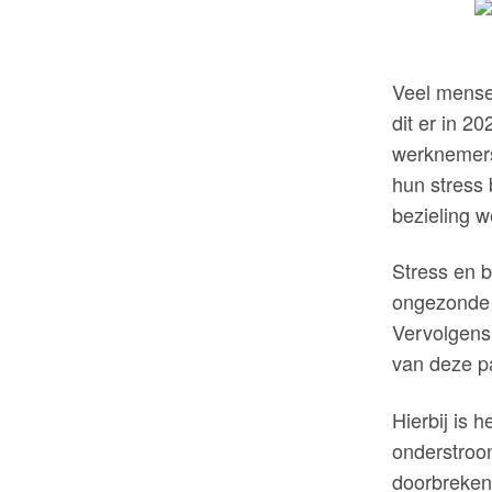
Veel mense
dit er in 2
werknemers
hun stress
bezieling w
Stress en 
ongezonde g
Vervolgens 
van deze pa
Hierbij is
onderstroom
doorbreken 