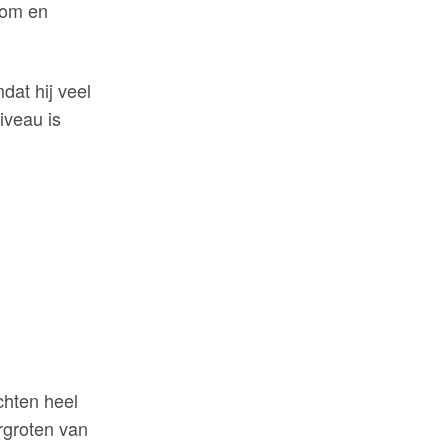
oom en
dat hij veel
iveau is
chten heel
ergroten van