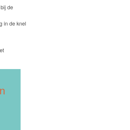
bij de
g in de knel
et
en