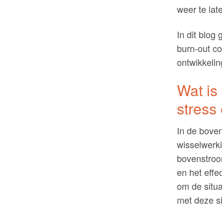
weer te lat
In dit blog
burn-out c
ontwikkelin
Wat is
stress
In de bove
wisselwerk
bovenstroom
en het effe
om de situa
met deze si