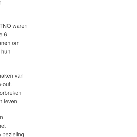
s TNO waren
e 6
eunen om
n hun
 maken van
-out.
oorbreken
n leven.
en
het
 bezieling