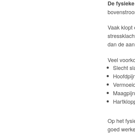
De fysieke
bovenstro
Vaak klopt 
stressklach
dan de aanl
Veel voorko
Slecht s
Hoofdpijn
Vermoeid
Maagpijn
Hartklop
Op het fysi
goed werk