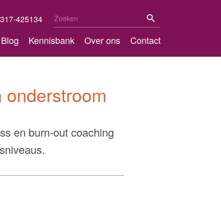
Zoekknop
Zoek
317-425134
naar:
Blog
Kennisbank
Over ons
Contact
n onderstroom
ress en burn-out coaching
sniveaus.