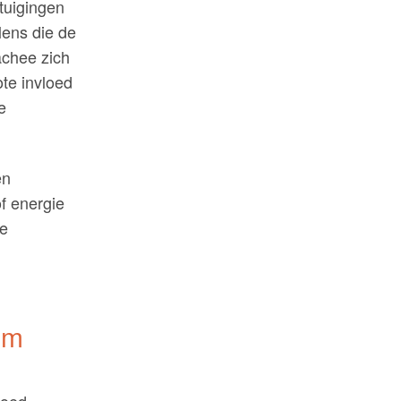
tuigingen
lens die de
achee zich
te invloed
e
en
of energie
ke
om
goed