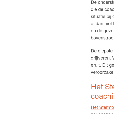
De onderst
die de coac
situatie bi
al dan niet
op de gezo
bovenstroo
De diepste
drijfveren.
eruit. Dit 
veroorzaker
Het St
coachi
Het Stermo
bovenstroo