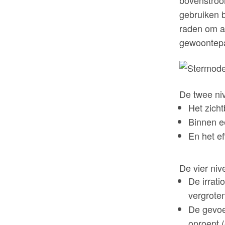
gebruiken b
raden om al
gewoontepa
De twee ni
Het zich
Binnen e
En het e
De vier niv
De irrati
vergrote
De gevoe
oproept 