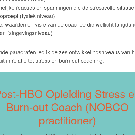
elijke reacties en spanningen die de stressvolle situatie 
oproept (fysiek niveau)
, waarden en visie van de coachee die wellicht langduri
en (zingevingsniveau)
nde paragrafen leg ik de zes ontwikkelingsniveaus van h
it in relatie tot stress en burn-out coaching.
ost-HBO Opleiding Stress 
Burn-out Coach (NOBCO
practitioner)