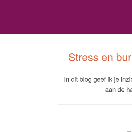
s
Stress en bu
In dit blog geef ik je i
aan de h