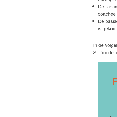
De licham
coachee 
De passie
is gekom
In de volge
Stermodel u
P