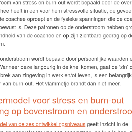
room van stress en burn-out wordt bepaald door de over
hee heeft in een voor hem stressvolle situatie, de gevoe
j de coachee oproept en de fysieke spanningen die de co
 bewust is. Deze patronen op de onderstroom hebben gro
ndheid van de coachee en op zijn zichtbare gedrag op d
m.
 onderstroom wordt bepaald door persoonlijke waarden 
 Wanneer deze langdurig in de knel komen, gaat de ‘zin’ 
gebrek aan zingeving in werk en/of leven, is een belangrij
 van burn-out. Het vlammetje brandt dan niet meer.
ermodel voor stress en burn-out
ng op bovenstroom en onderstro
del van de zes ontwikkelingsniveaus
geeft inzicht in de
m en onderstroom van een coachvraag, en kun je heel 