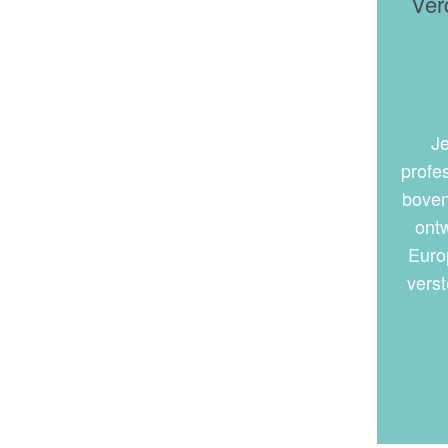
Ver
Je
profe
boven
ont
Euro
verst