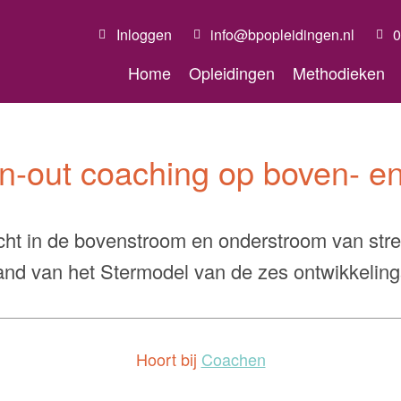
Inloggen
info@bpopleidingen.nl
0
Home
Opleidingen
Methodieken
rn-out coaching op boven- e
nzicht in de bovenstroom en onderstroom van st
and van het Stermodel van de zes ontwikkeling
Hoort bij
Coachen