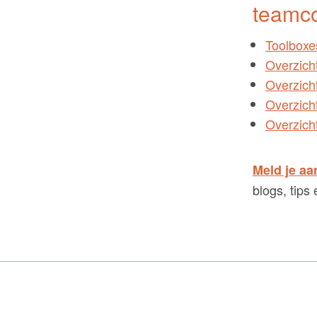
teamc
Toolboxe
Overzich
Overzich
Overzich
Overzicht
Meld je aa
blogs, tips