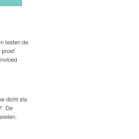
n testen de
 proef
invloed
oe dicht sta
?’. De
sselen.