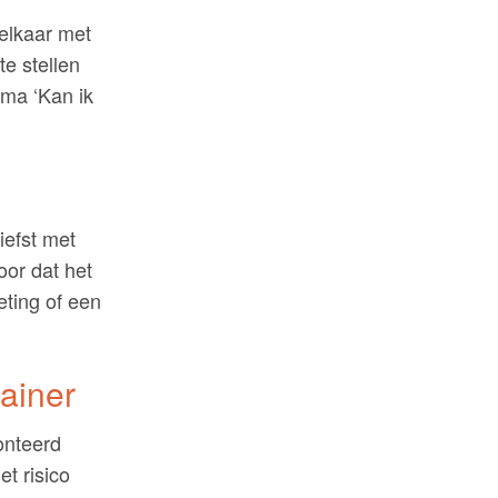
elkaar met
e stellen
ema ‘Kan ik
iefst met
oor dat het
eting of een
rainer
ronteerd
et risico