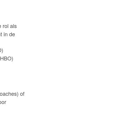
 rol als
t in de
O)
t-HBO)
oaches) of
oor