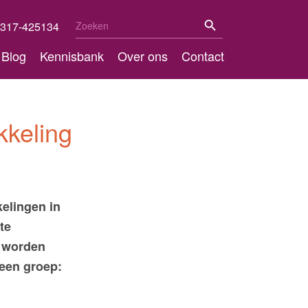
Zoekknop
Zoek
317-425134
naar:
Blog
Kennisbank
Over ons
Contact
kkeling
elingen in
te
) worden
een groep: