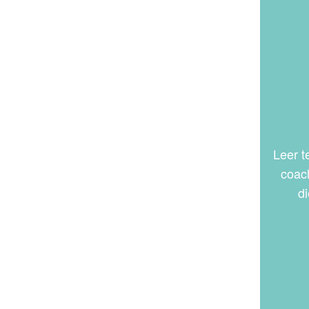
Leer 
coac
d