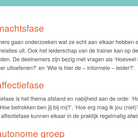
machtsfase
ers gaan onderzoeken wat ze echt aan elkaar hebben e
relaties uit. Ook het leiderschap van de trainer kan op de
den. De deelnemers zijn bezig met vragen als ‘Hoeveel 
ier uitoefenen?’ en ‘Wie is hier de – informele – leider?’.
ffectiefase
tiefase is het thema afstand en nabijheid aan de orde: ‘H
’, ‘Hoe betrokken ben jij bij mij?’, ‘Hoe erg mag ik jou (niet)
affectiefase kunnen elkaar in de praktijk regelmatig afwi
autonome groep