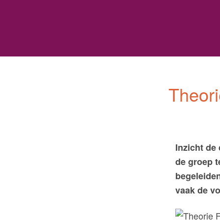
s
Theori
Inzicht de
de groep t
begeleiden
vaak de vo