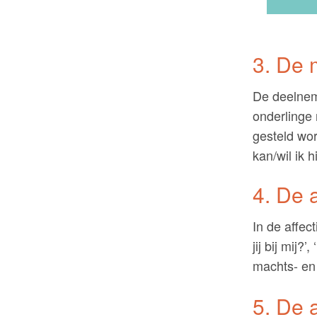
3. De 
De deelnem
onderlinge 
gesteld wor
kan/wil ik h
4. De a
In de affec
jij bij mij?
machts- en 
5. De 