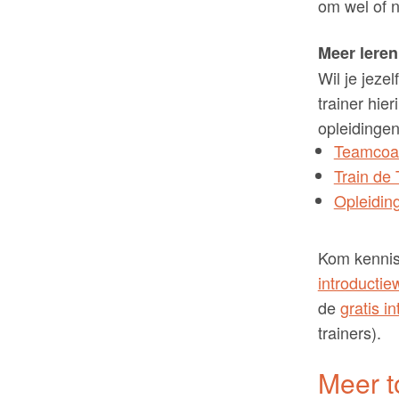
om wel of 
Meer lere
Wil je jeze
trainer hier
opleidingen
Teamcoac
Train de 
Opleiding
Kom kennis
introducti
de
gratis i
trainers).
Meer t