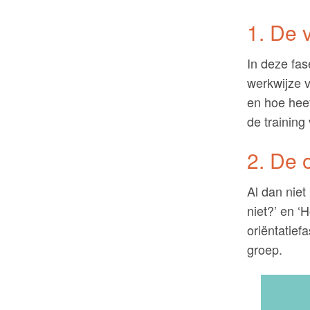
1. De 
In deze fas
werkwijze v
en hoe hee
de trainin
2. De 
Al dan niet
niet?’ en ‘
oriëntatief
groep.