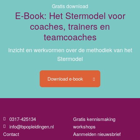
Gratis download
E-Book: Het Stermodel voor
coaches, trainers en
teamcoaches
Inzicht en werkvormen over de methodiek van het
Stermodel
Download e-book
0317-425134
Gratis kennismaking
info@bpopleidingen.nl
workshops
Contact
Aanmelden nieuwsbrief