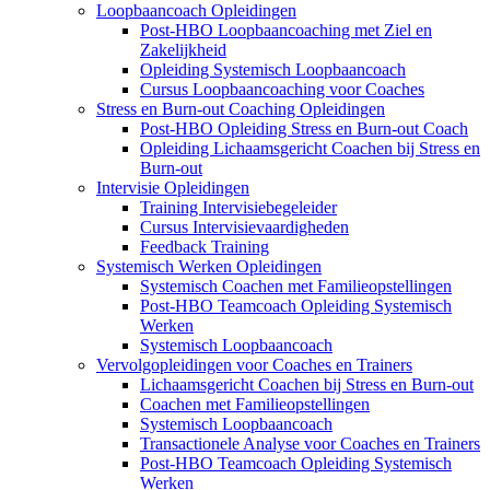
Loopbaancoach Opleidingen
Post-HBO Loopbaancoaching met Ziel en
Zakelijkheid
Opleiding Systemisch Loopbaancoach
Cursus Loopbaancoaching voor Coaches
Stress en Burn-out Coaching Opleidingen
Post-HBO Opleiding Stress en Burn-out Coach
Opleiding Lichaamsgericht Coachen bij Stress en
Burn-out
Intervisie Opleidingen
Training Intervisiebegeleider
Cursus Intervisievaardigheden
Feedback Training
Systemisch Werken Opleidingen
Systemisch Coachen met Familieopstellingen
Post-HBO Teamcoach Opleiding Systemisch
Werken
Systemisch Loopbaancoach
Vervolgopleidingen voor Coaches en Trainers
Lichaamsgericht Coachen bij Stress en Burn-out
Coachen met Familieopstellingen
Systemisch Loopbaancoach
Transactionele Analyse voor Coaches en Trainers
Post-HBO Teamcoach Opleiding Systemisch
Werken