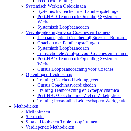
Feedback Training
Systemisch Werken Opleidingen
Systemisch Coachen met Familieopstellingen
Post-HBO Teamcoach Opleiding Systemisch
Werken
Systemisch Loopbaancoach
Vervolgopleidingen voor Coaches en Trainers
Lichaamsgericht Coachen bij Stress en Burn-out
Coachen met Familieopstellingen
Systemisch Loopbaancoach
Transactionele Analyse voor Coaches en Trainers
Post-HBO Teamcoach Opleiding Systemisch
Werken
Cursus Loopbaancoaching voor Coaches
Opleidingen Leiderschap
Training Coachend Leidinggeven
Cursus Coachingsvaardigheden
Training Teamcoaching en Groepsdynamica
Post-HBO Coachen met Ziel en Zakelijkheid
Training Persoonlijk Leiderschap en Werkgeluk
Methodieken
Methodieken
Stermodel
Single, Double en Triple Loop Trainen
Verdiepende Methodieken