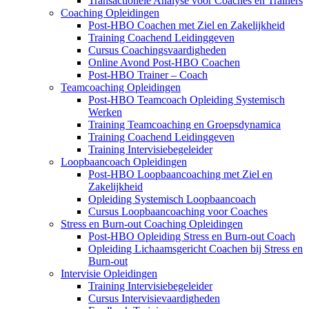
Transactionele Analyse voor Coaches en Trainers
Coaching Opleidingen
Post-HBO Coachen met Ziel en Zakelijkheid
Training Coachend Leidinggeven
Cursus Coachingsvaardigheden
Online Avond Post-HBO Coachen
Post-HBO Trainer – Coach
Teamcoaching Opleidingen
Post-HBO Teamcoach Opleiding Systemisch
Werken
Training Teamcoaching en Groepsdynamica
Training Coachend Leidinggeven
Training Intervisiebegeleider
Loopbaancoach Opleidingen
Post-HBO Loopbaancoaching met Ziel en
Zakelijkheid
Opleiding Systemisch Loopbaancoach
Cursus Loopbaancoaching voor Coaches
Stress en Burn-out Coaching Opleidingen
Post-HBO Opleiding Stress en Burn-out Coach
Opleiding Lichaamsgericht Coachen bij Stress en
Burn-out
Intervisie Opleidingen
Training Intervisiebegeleider
Cursus Intervisievaardigheden