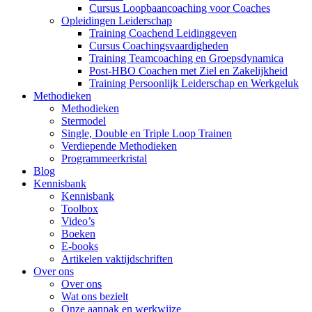
Cursus Loopbaancoaching voor Coaches
Opleidingen Leiderschap
Training Coachend Leidinggeven
Cursus Coachingsvaardigheden
Training Teamcoaching en Groepsdynamica
Post-HBO Coachen met Ziel en Zakelijkheid
Training Persoonlijk Leiderschap en Werkgeluk
Methodieken
Methodieken
Stermodel
Single, Double en Triple Loop Trainen
Verdiepende Methodieken
Programmeerkristal
Blog
Kennisbank
Kennisbank
Toolbox
Video’s
Boeken
E-books
Artikelen vaktijdschriften
Over ons
Over ons
Wat ons bezielt
Onze aanpak en werkwijze