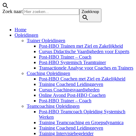
Zoek naar:
Zoekknop
Home
Opleidingen
Trainer Opleidingen
Post-HBO Trainen met Ziel en Zakelijkheid
Cursus Didactische Vaardigheden voor Experts
Post-HBO Trainer – Coach
Post-HBO Systemisch Teamtrainer
Transactionele Analyse voor Coaches en Trainers
Coaching Opleidingen
Post-HBO Coachen met Ziel en Zakelijkheid
Training Coachend Leidinggeven
Cursus Coachingsvaardigheden
Online Avond Post-HBO Coachen
Post-HBO Trainer – Coach
Teamcoaching Opleidingen
Post-HBO Teamcoach Opleiding Systemisch
Werken
Training Teamcoaching en Groepsdynamica
Training Coachend Leidinggeven
Training Intervisiebegeleider