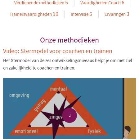
5
6
Verdiepende methodieken
Vaardigheden Coach
10
5
3
Trainersvaardigheden
Intervisie
Ervaringen
Onze methodieken
Video: Stermodel voor coachen en trainen
Het Stermodel van de zes ontwikkelingsniveaus helpt je om met ziel
en zakelijkheid te coachen en trainen.