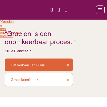
"Groeien
is
een
"Groeien is een
onomkeerbaar
proces."
onomkeerbaar proces."
Silvia Blankestijn
Het verhaal van Silvia
Gratis kennismaken