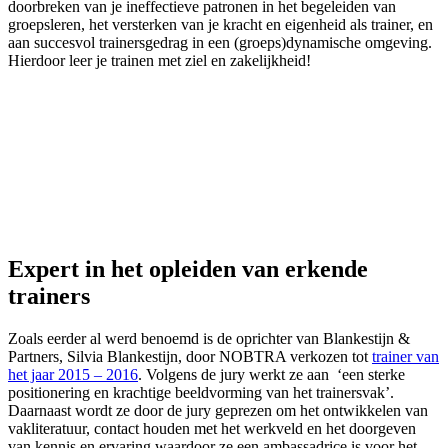
doorbreken van je ineffectieve patronen in het begeleiden van
groepsleren, het versterken van je kracht en eigenheid als trainer, en
aan succesvol trainersgedrag in een (groeps)dynamische omgeving.
Hierdoor leer je trainen met ziel en zakelijkheid!
Expert in het opleiden van erkende
trainers
Zoals eerder al werd benoemd is de oprichter van Blankestijn &
Partners, Silvia Blankestijn, door NOBTRA verkozen tot
trainer van
het jaar 2015 – 2016
. Volgens de jury werkt ze aan ‘een sterke
positionering en krachtige beeldvorming van het trainersvak’.
Daarnaast wordt ze door de jury geprezen om het ontwikkelen van
vakliteratuur, contact houden met het werkveld en het doorgeven
van kennis en ervaring waardoor ze een ambassadrice is voor het