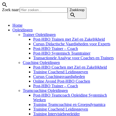
Zoek naar:
Zoekknop
Home
Opleidingen
Trainer Opleidingen
Post-HBO Trainen met Ziel en Zakelijkheid
Cursus Didactische Vaardigheden voor Experts
Post-HBO Trainer – Coach
Post-HBO Systemisch Teamtrainer
Transactionele Analyse voor Coaches en Trainers
Coaching Opleidingen
Post-HBO Coachen met Ziel en Zakelijkheid
Training Coachend Leidinggeven
Cursus Coachingsvaardigheden
Online Avond Post-HBO Coachen
Post-HBO Trainer – Coach
Teamcoaching Opleidingen
Post-HBO Teamcoach Opleiding Systemisch
Werken
Training Teamcoaching en Groepsdynamica
Training Coachend Leidinggeven
Training Intervisiebegeleider