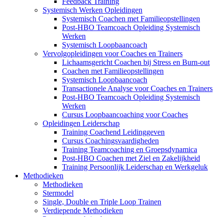
Feedback Training
Systemisch Werken Opleidingen
Systemisch Coachen met Familieopstellingen
Post-HBO Teamcoach Opleiding Systemisch
Werken
Systemisch Loopbaancoach
Vervolgopleidingen voor Coaches en Trainers
Lichaamsgericht Coachen bij Stress en Burn-out
Coachen met Familieopstellingen
Systemisch Loopbaancoach
Transactionele Analyse voor Coaches en Trainers
Post-HBO Teamcoach Opleiding Systemisch
Werken
Cursus Loopbaancoaching voor Coaches
Opleidingen Leiderschap
Training Coachend Leidinggeven
Cursus Coachingsvaardigheden
Training Teamcoaching en Groepsdynamica
Post-HBO Coachen met Ziel en Zakelijkheid
Training Persoonlijk Leiderschap en Werkgeluk
Methodieken
Methodieken
Stermodel
Single, Double en Triple Loop Trainen
Verdiepende Methodieken