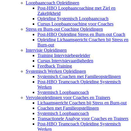
Loopbaancoach Opleidingen
Post-HBO Loopbaancoaching met Ziel en
Zakelijkheid
Opleiding Systemisch Loopbaancoach
Cursus Loopbaancoaching voor Coaches
Stress en Burn-out Coaching Opleidingen
Post-HBO Opleiding Stress en Burn-out Coach
Opleiding Lichaamsgericht Coachen bij Stress en
Burn-out
Intervisie Opleidingen
Training Intervisiebegeleider
Cursus Intervisievaardigheden
Feedback Training
Systemisch Werken Opleidingen
Systemisch Coachen met Familieopstellingen
Post-HBO Teamcoach Opleiding Systemisch
Werken
Systemisch Loopbaancoach
Vervolgopleidingen voor Coaches en Trainers
Lichaamsgericht Coachen bij Stress en Burn-out
Coachen met Familieopstellingen
Systemisch Loopbaancoach
Transactionele Analyse voor Coaches en Trainers
Post-HBO Teamcoach Opleiding Systemisch
Werken