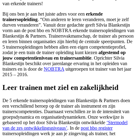
van erkende trainers!
Bij ons ben je aan het juiste adres voor een
erkende
trainersopleiding
. “Om anderen te leren veranderen, moet je zelf
durven veranderen”. Vanuit deze gedachte geeft Silvia Blankestijn
vorm aan de post hbo en NOBTRA erkende trainersopleidingen van
Blankestijn & Partners. Trainersvakmanschap, de trainer als persoon
en leren binnen organisaties zijn hierbij de centrale speerpunten. De
5 trainersopleidingen hebben allen een eigen competentieprofiel,
zodat je een train de trainer opleiding kunt kiezen
afgestemd op
jouw competentieniveau en trainersambitie
. Oprichter Silvia
Blankestijn beschikt over jarenlange ervaring in het opleiden van
trainers en is door de
NOBTRA
uitgeroepen tot trainer van het jaar
2015 – 2016.
Leer trainen met ziel en zakelijkheid
De 5 erkende trainersopleidingen van Blankestijn & Partners doen
een verschillend beroep op de trainer als instrument en zijn
trainerscompetenties. Daarnaast verschillen ze in de intensiteit van
groepsdynamica en organisatiedynamieken. Onze werkwijze is
gebaseerd op het door Silvia Blankestijn ontwikkelde
‘Stermodel
van de zes ontwikkelingsniveaus’
. In de
post hbo register
trainersopleidingen werk je aan je zingeving als trainer, het