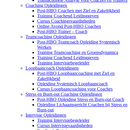
Transactionele Analyse voor Coaches en Trainers
Coaching Opleidingen
Post-HBO Coachen met Ziel en Zakelijkheid
Training Coachend Leidinggeven
Cursus Coachingsvaardigheden
Online Avond Post-HBO Coachen
Post-HBO Trainer – Coach
Teamcoaching Opleidingen
Post-HBO Teamcoach Opleiding Systemisch
Werken
Training Teamcoaching en Groepsdynamica
Training Coachend Leidinggeven
Training Intervisiebegeleider
Loopbaancoach Opleidingen
Post-HBO Loopbaancoaching met Ziel en
Zakelijkheid
Opleiding Systemisch Loopbaancoach
Cursus Loopbaancoaching voor Coaches
Stress en Burn-out Coaching Opleidingen
Post-HBO Opleiding Stress en Burn-out Coach
Opleiding Lichaamsgericht Coachen bij Stress en
Burn-out
Intervisie Opleidingen
Training Intervisiebegeleider
Cursus Intervisievaardigheden