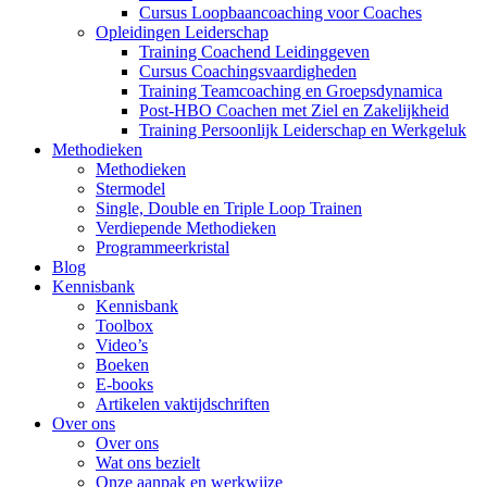
Cursus Loopbaancoaching voor Coaches
Opleidingen Leiderschap
Training Coachend Leidinggeven
Cursus Coachingsvaardigheden
Training Teamcoaching en Groepsdynamica
Post-HBO Coachen met Ziel en Zakelijkheid
Training Persoonlijk Leiderschap en Werkgeluk
Methodieken
Methodieken
Stermodel
Single, Double en Triple Loop Trainen
Verdiepende Methodieken
Programmeerkristal
Blog
Kennisbank
Kennisbank
Toolbox
Video’s
Boeken
E-books
Artikelen vaktijdschriften
Over ons
Over ons
Wat ons bezielt
Onze aanpak en werkwijze