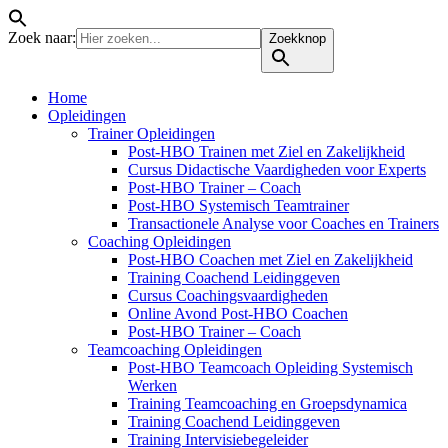
Zoek naar:
Zoekknop
Home
Opleidingen
Trainer Opleidingen
Post-HBO Trainen met Ziel en Zakelijkheid
Cursus Didactische Vaardigheden voor Experts
Post-HBO Trainer – Coach
Post-HBO Systemisch Teamtrainer
Transactionele Analyse voor Coaches en Trainers
Coaching Opleidingen
Post-HBO Coachen met Ziel en Zakelijkheid
Training Coachend Leidinggeven
Cursus Coachingsvaardigheden
Online Avond Post-HBO Coachen
Post-HBO Trainer – Coach
Teamcoaching Opleidingen
Post-HBO Teamcoach Opleiding Systemisch
Werken
Training Teamcoaching en Groepsdynamica
Training Coachend Leidinggeven
Training Intervisiebegeleider