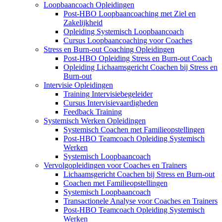
Loopbaancoach Opleidingen
Post-HBO Loopbaancoaching met Ziel en
Zakelijkheid
Opleiding Systemisch Loopbaancoach
Cursus Loopbaancoaching voor Coaches
Stress en Burn-out Coaching Opleidingen
Post-HBO Opleiding Stress en Burn-out Coach
Opleiding Lichaamsgericht Coachen bij Stress en
Burn-out
Intervisie Opleidingen
Training Intervisiebegeleider
Cursus Intervisievaardigheden
Feedback Training
Systemisch Werken Opleidingen
Systemisch Coachen met Familieopstellingen
Post-HBO Teamcoach Opleiding Systemisch
Werken
Systemisch Loopbaancoach
Vervolgopleidingen voor Coaches en Trainers
Lichaamsgericht Coachen bij Stress en Burn-out
Coachen met Familieopstellingen
Systemisch Loopbaancoach
Transactionele Analyse voor Coaches en Trainers
Post-HBO Teamcoach Opleiding Systemisch
Werken