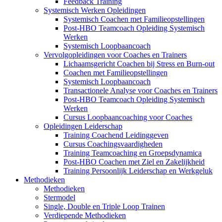
Feedback Training
Systemisch Werken Opleidingen
Systemisch Coachen met Familieopstellingen
Post-HBO Teamcoach Opleiding Systemisch
Werken
Systemisch Loopbaancoach
Vervolgopleidingen voor Coaches en Trainers
Lichaamsgericht Coachen bij Stress en Burn-out
Coachen met Familieopstellingen
Systemisch Loopbaancoach
Transactionele Analyse voor Coaches en Trainers
Post-HBO Teamcoach Opleiding Systemisch
Werken
Cursus Loopbaancoaching voor Coaches
Opleidingen Leiderschap
Training Coachend Leidinggeven
Cursus Coachingsvaardigheden
Training Teamcoaching en Groepsdynamica
Post-HBO Coachen met Ziel en Zakelijkheid
Training Persoonlijk Leiderschap en Werkgeluk
Methodieken
Methodieken
Stermodel
Single, Double en Triple Loop Trainen
Verdiepende Methodieken