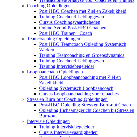
Transactionele Analyse voor Coaches en Trainers
Coaching Opleidingen
Post-HBO Coachen met Ziel en Zakelijkheid
Training Coachend Leidinggeven
Cursus Coachingsvaardigheden
Online Avond Post-HBO Coachen
Post-HBO Trainer – Coach
Teamcoaching Opleidingen
Post-HBO Teamcoach Opleiding Systemisch
Werken
Training Teamcoaching en Groepsdynamica
Training Coachend Leidinggeven
Training Intervisiebegeleider
Loopbaancoach Opleidingen
Post-HBO Loopbaancoaching met Ziel en
Zakelijkheid
Opleiding Systemisch Loopbaancoach
Cursus Loopbaancoaching voor Coaches
Stress en Burn-out Coaching Opleidingen
Post-HBO Opleiding Stress en Burn-out Coach
Opleiding Lichaamsgericht Coachen bij Stress en
Burn-out
Intervisie Opleidingen
Training Intervisiebegeleider
Cursus Intervisievaardigheden