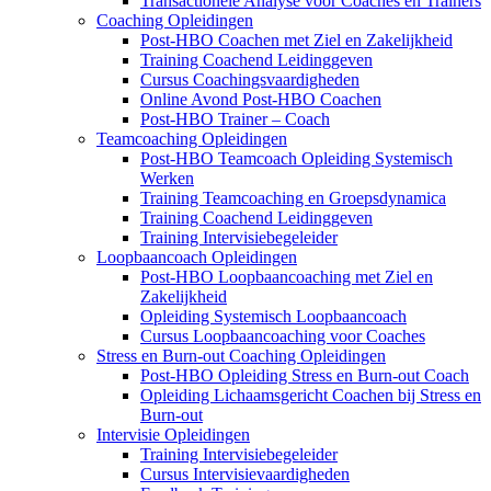
Transactionele Analyse voor Coaches en Trainers
Coaching Opleidingen
Post-HBO Coachen met Ziel en Zakelijkheid
Training Coachend Leidinggeven
Cursus Coachingsvaardigheden
Online Avond Post-HBO Coachen
Post-HBO Trainer – Coach
Teamcoaching Opleidingen
Post-HBO Teamcoach Opleiding Systemisch
Werken
Training Teamcoaching en Groepsdynamica
Training Coachend Leidinggeven
Training Intervisiebegeleider
Loopbaancoach Opleidingen
Post-HBO Loopbaancoaching met Ziel en
Zakelijkheid
Opleiding Systemisch Loopbaancoach
Cursus Loopbaancoaching voor Coaches
Stress en Burn-out Coaching Opleidingen
Post-HBO Opleiding Stress en Burn-out Coach
Opleiding Lichaamsgericht Coachen bij Stress en
Burn-out
Intervisie Opleidingen
Training Intervisiebegeleider
Cursus Intervisievaardigheden