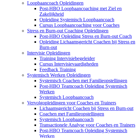
Loopbaancoach Opleidingen
Post-HBO Loopbaancoaching met Ziel en
Zakelijkheid
Opleiding Systemisch Loopbaancoach
Cursus Loopbaancoaching voor Coaches
Stress en Burn-out Coaching Opleidingen
Post-HBO Opleiding Stress en Burn-out Coach
Opleiding Lichaamsgericht Coachen bij Stress en
Burn-out
Intervisie Opleidingen
Training Intervisiebegeleider
Cursus Intervisievaardigheden
Feedback Training
Systemisch Werken Opleidingen
Systemisch Coachen met Familieopstellingen
Post-HBO Teamcoach Opleiding Systemisch
Werken
Systemisch Loopbaancoach
Vervolgopleidingen voor Coaches en Trainers
Lichaamsgericht Coachen bij Stress en Burn-out
Coachen met Familieopstellingen
Systemisch Loopbaancoach
Transactionele Analyse voor Coaches en Trainers
Post-HBO Teamcoach Opleiding Systemisch
Werken