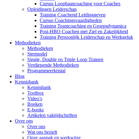
Cursus Loopbaancoaching voor Coaches
Opleidingen Leiderschap
Training Coachend Leidinggeven
Cursus Coachingsvaardigheden
Training Teamcoaching en Groepsdynamica
Post-HBO Coachen met Ziel en Zakelijkheid
Training Persoonlijk Leiderschap en Werkgeluk
Methodieken
Methodieken
Stermodel
Single, Double en Triple Loop Trainen
Verdiepende Methodieken
Programmeerkristal
Blog
Kennisbank
Kennisbank
Toolbox
Video’s
Boeken
E-books
Artikelen vaktijdschriften
Over ons
Over ons
Wat ons bezielt
Onze aanpak en werkwijze