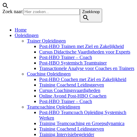
Zoek naar:
Zoekknop
Home
Opleidingen
Trainer Opleidingen
Post-HBO Trainen met Ziel en Zakelijkheid
Cursus Didactische Vaardigheden voor Experts
Post-HBO Trainer – Coach
Post-HBO Systemisch Teamtrainer
Transactionele Analyse voor Coaches en Trainers
Coaching Opleidingen
Post-HBO Coachen met Ziel en Zakelijkheid
Training Coachend Leidinggeven
Cursus Coachingsvaardigheden
Online Avond Post-HBO Coachen
Post-HBO Trainer – Coach
Teamcoaching Opleidingen
Post-HBO Teamcoach Opleiding Systemisch
Werken
Training Teamcoaching en Groepsdynamica
Training Coachend Leidinggeven
Training Intervisiebegeleider