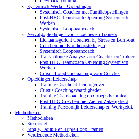
Feedback Training
Systemisch Werken Opleidingen
Systemisch Coachen met Familieopstellingen
Post-HBO Teamcoach Opleiding Systemisch
Werken
Systemisch Loopbaancoach
Vervolgopleidingen voor Coaches en Trainers
Lichaamsgericht Coachen bij Stress en Burn-out
Coachen met Familieopstellingen
Systemisch Loopbaancoach
Transactionele Analyse voor Coaches en Trainers
Post-HBO Teamcoach Opleiding Systemisch
Werken
Cursus Loopbaancoaching voor Coaches
Opleidingen Leiderschap
Training Coachend Leidinggeven
Cursus Coachingsvaardigheden
Training Teamcoaching en Groepsdynamica
Post-HBO Coachen met Ziel en Zakelijkheid
Training Persoonlijk Leiderschap en Werkgeluk
Methodieken
Methodieken
Stermodel
Single, Double en Triple Loop Trainen
Verdiepende Methodieken