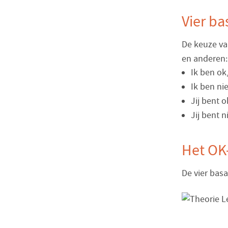
Vier ba
De keuze va
en anderen:
Ik ben ok,
Ik ben ni
Jij bent o
Jij bent n
Het OK
De vier bas