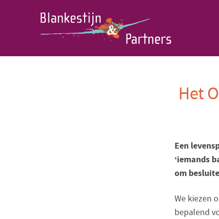
Het O
Een levens
‘iemands b
om besluite
We kiezen on
bepalend vo