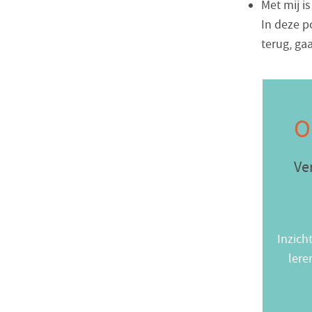
Met mij is
In deze po
terug, gaa
O
Ve
Inzich
lere