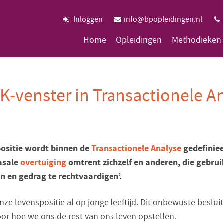
Inloggen
info@bpopleidingen.nl
Home
Opleidingen
Methodieken
K-venster in Transactionele A
positie wordt binnen de
Transactionele Analyse
gedefiniee
asale
overtuiging
omtrent zichzelf en anderen, die gebru
n en gedrag te rechtvaardigen’.
ze levenspositie al op jonge leeftijd. Dit onbewuste besluit
or hoe we ons de rest van ons leven opstellen.