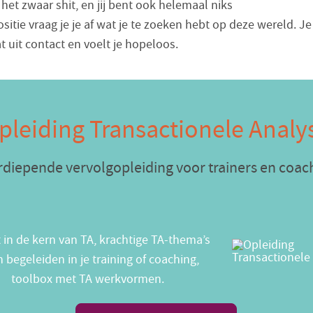
 het zwaar shit, en jij bent ook helemaal niks
sitie vraag je je af wat je te zoeken hebt op deze wereld. Je 
t uit contact en voelt je hopeloos.
pleiding Transactionele Analy
rdiepende vervolgopleiding voor trainers en coac
t in de kern van TA, krachtige TA-thema’s
n begeleiden in je training of coaching,
toolbox met TA werkvormen.