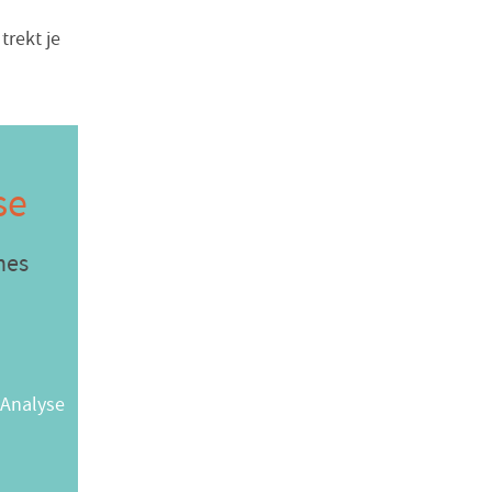
trekt je
se
hes