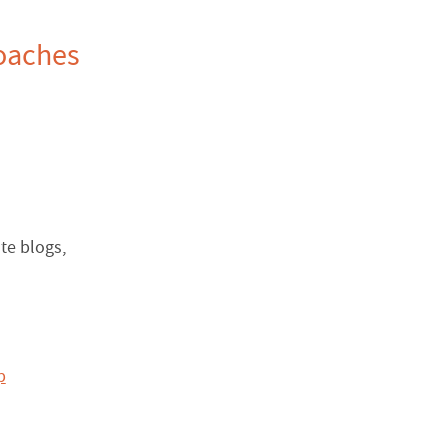
coaches
te blogs,
p