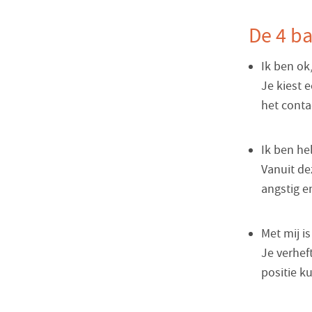
De 4 ba
Ik ben ok,
Je kiest 
het conta
Ik ben hel
Vanuit de
angstig e
Met mij is
Je verhef
positie k