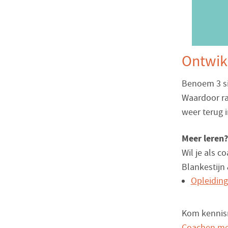
Ontwikk
Benoem 3 sit
Waardoor ra
weer terug i
Meer leren?
Wil je als c
Blankestijn 
Opleiding
Kom kennism
Coachen me