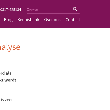
Zoekknop
Zoek
0317-425134
naar:
Blog
Kennisbank
Over ons
Contact
nalyse
rd als
ikt wordt
 is zeer