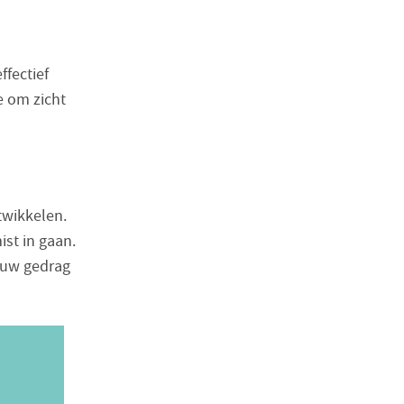
ffectief
e om zicht
twikkelen.
mist in gaan.
ieuw gedrag