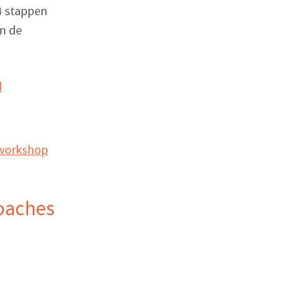
4 stappen
in de
d
e workshop
coaches