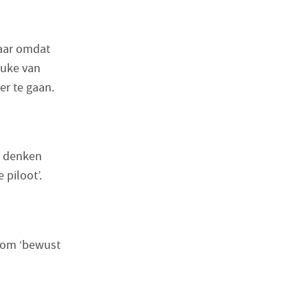
Maar omdat
euke van
er te gaan.
e denken
 piloot’.
n om ‘bewust