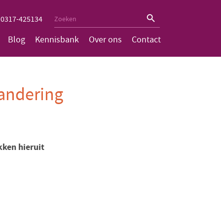
Zoekknop
Zoek
0317-425134
naar:
Blog
Kennisbank
Over ons
Contact
randering
ken hieruit