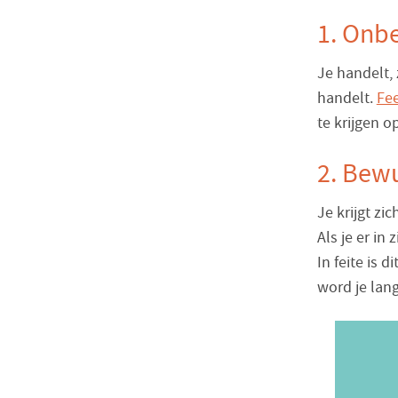
1. Onb
Je handelt, 
handelt.
Fe
te krijgen o
2. Bew
Je krijgt zi
Als je er in 
In feite is 
word je la