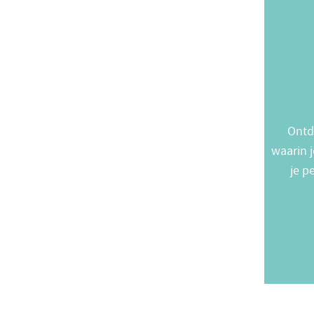
Ontd
waarin j
je p