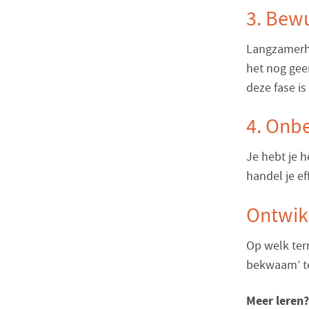
3. Bew
Langzamerha
het nog gee
deze fase is
4. Onb
Je hebt je 
handel je ef
Ontwikk
Op welk ter
bekwaam’ t
Meer leren?