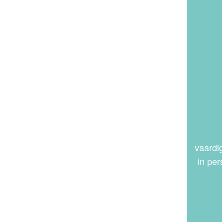
vaardi
in per