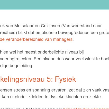
oek van Metselaar en Cozijnsen (Van weerstand naar
eidheid) blijkt dat emotionele beweegredenen een grote
de veranderbereidheid van managers
.
chien wel het meest onderbelichte niveau bij
nderingtrajecten. Een niveau dus waar veel winst te boe
dige begeleiding.
kelingsniveau 5: Fysiek
sen stress en spanning ervaren, zet dat zich vaak vast
 kan uiteindelijk leiden tot fysieke klachten en ziekte.
der stadium is het van belang om
bewust te zijn van licha