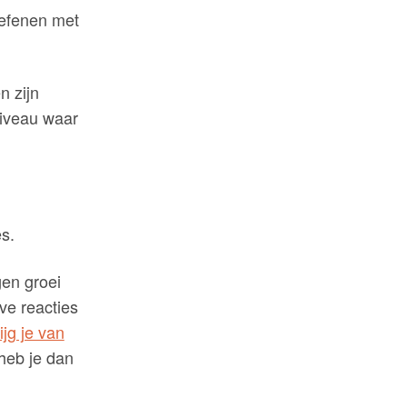
oefenen met
n zijn
niveau waar
s.
gen groei
ve reacties
ijg je van
 heb je dan