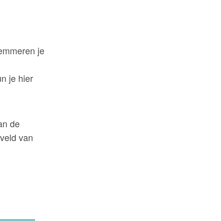
lemmeren je
 je hier
van de
nveld van