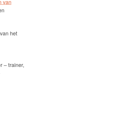
n van
en
 van het
 – trainer,
e