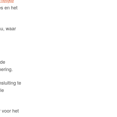
es en het
au, waar
 de
ering.
sluiting te
le
 voor het