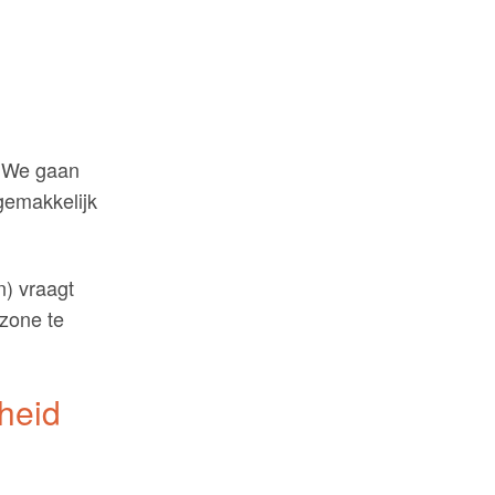
, ‘We gaan
gemakkelijk
n) vraagt
zone te
heid