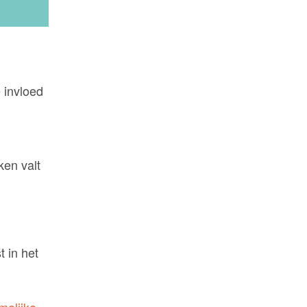
 invloed
ken valt
 in het
melijke