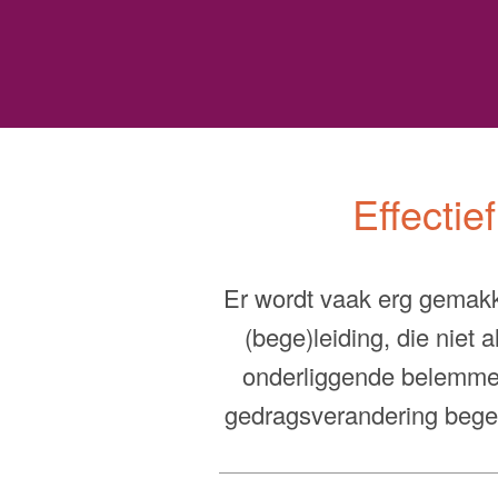
s
Effecti
Er wordt vaak erg gemakke
(bege)leiding, die niet
onderliggende belemmer
gedragsverandering begel