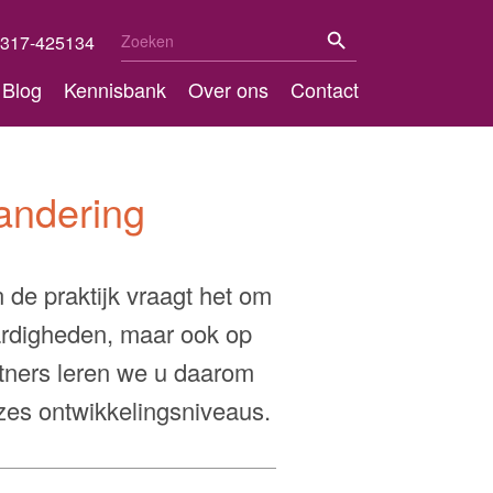
Zoekknop
Zoek
317-425134
naar:
Blog
Kennisbank
Over ons
Contact
andering
 de praktijk vraagt het om
aardigheden, maar ook op
tners leren we u daarom
zes ontwikkelingsniveaus.