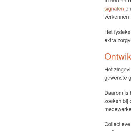
signalen
en
verkennen 
Het fysieke
extra zorg
Ontwik
Het zingevi
gewenste g
Daarom is h
zoeken bij 
medewerker
Collectieve