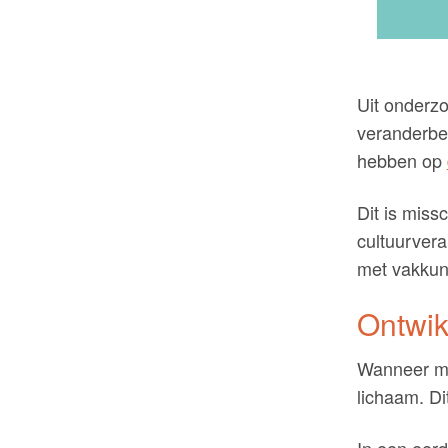
Uit onderz
veranderber
hebben op
Dit is miss
cultuurvera
met vakkun
Ontwik
Wanneer men
lichaam. Dit
In een eer