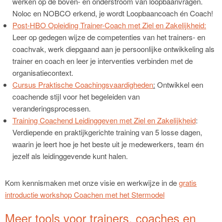
werken op de boven- en onderstroom van loopbaanvragen.
Noloc en NOBCO erkend, je wordt Loopbaancoach én Coach!
Post-HBO Opleiding Trainer-Coach met Ziel en Zakelijkheid:
Leer op gedegen wijze de competenties van het trainers- en
coachvak, werk diepgaand aan je persoonlijke ontwikkeling als
trainer en coach en leer je interventies verbinden met de
organisatiecontext.
Cursus Praktische Coachingsvaardigheden
:
Ontwikkel een
coachende stijl voor het begeleiden van
veranderingsprocessen.
Training Coachend Leidinggeven met Ziel en Zakelijkheid
:
Verdiepende en praktijkgerichte training van 5 losse dagen,
waarin je leert hoe je het beste uit je medewerkers, team én
jezelf als leidinggevende kunt halen.
Kom kennismaken met onze visie en werkwijze in de
gratis
introductie workshop Coachen met het Stermodel
Meer tools voor trainers, coaches en