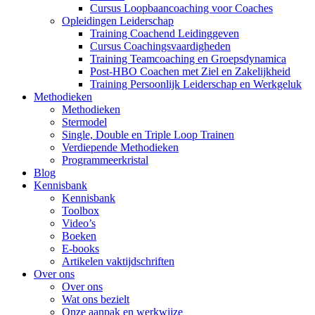
Cursus Loopbaancoaching voor Coaches
Opleidingen Leiderschap
Training Coachend Leidinggeven
Cursus Coachingsvaardigheden
Training Teamcoaching en Groepsdynamica
Post-HBO Coachen met Ziel en Zakelijkheid
Training Persoonlijk Leiderschap en Werkgeluk
Methodieken
Methodieken
Stermodel
Single, Double en Triple Loop Trainen
Verdiepende Methodieken
Programmeerkristal
Blog
Kennisbank
Kennisbank
Toolbox
Video’s
Boeken
E-books
Artikelen vaktijdschriften
Over ons
Over ons
Wat ons bezielt
Onze aanpak en werkwijze