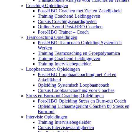
Transactionele Analyse voor Coaches en Trainers
Coaching Opleidingen
Post-HBO Coachen met Ziel en Zakelijkheid
Training Coachend Leidinggeven
Cursus Coachingsvaardigheden
Online Avond Post-HBO Coachen
Post-HBO Trainer – Coach
Teamcoaching Opleidingen
Post-HBO Teamcoach Opleiding Systemisch
Werken
Training Teamcoaching en Groepsdynamica
Training Coachend Leidinggeven
Training Intervisiebegeleider
Loopbaancoach Opleidingen
Post-HBO Loopbaancoaching met Ziel en
Zakelijkheid
Opleiding Systemisch Loopbaancoach
Cursus Loopbaancoaching voor Coaches
Stress en Burn-out Coaching Opleidingen
Post-HBO Opleiding Stress en Burn-out Coach
Opleiding Lichaamsgericht Coachen bij Stress en
Burn-out
Intervisie Opleidingen
Training Intervisiebegeleider
Cursus Intervisievaardigheden