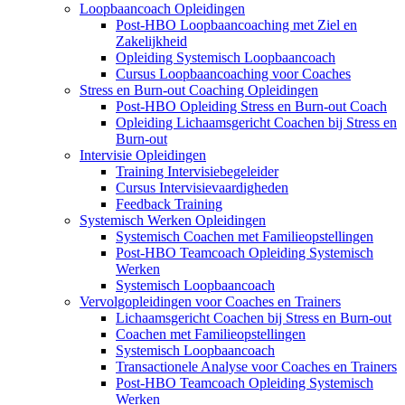
Loopbaancoach Opleidingen
Post-HBO Loopbaancoaching met Ziel en
Zakelijkheid
Opleiding Systemisch Loopbaancoach
Cursus Loopbaancoaching voor Coaches
Stress en Burn-out Coaching Opleidingen
Post-HBO Opleiding Stress en Burn-out Coach
Opleiding Lichaamsgericht Coachen bij Stress en
Burn-out
Intervisie Opleidingen
Training Intervisiebegeleider
Cursus Intervisievaardigheden
Feedback Training
Systemisch Werken Opleidingen
Systemisch Coachen met Familieopstellingen
Post-HBO Teamcoach Opleiding Systemisch
Werken
Systemisch Loopbaancoach
Vervolgopleidingen voor Coaches en Trainers
Lichaamsgericht Coachen bij Stress en Burn-out
Coachen met Familieopstellingen
Systemisch Loopbaancoach
Transactionele Analyse voor Coaches en Trainers
Post-HBO Teamcoach Opleiding Systemisch
Werken