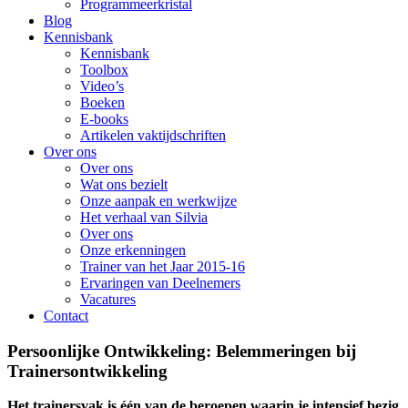
Programmeerkristal
Blog
Kennisbank
Kennisbank
Toolbox
Video’s
Boeken
E-books
Artikelen vaktijdschriften
Over ons
Over ons
Wat ons bezielt
Onze aanpak en werkwijze
Het verhaal van Silvia
Over ons
Onze erkenningen
Trainer van het Jaar 2015-16
Ervaringen van Deelnemers
Vacatures
Contact
Persoonlijke Ontwikkeling: Belemmeringen bij
Trainersontwikkeling
Het trainersvak is één van de beroepen waarin je intensief bezig