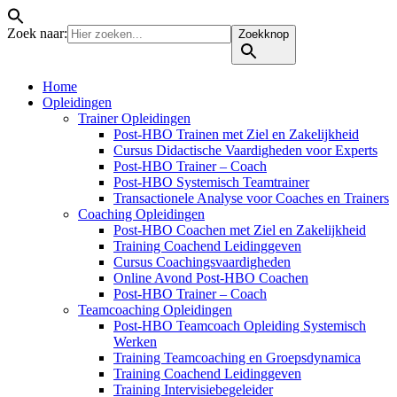
Zoek naar:
Zoekknop
Home
Opleidingen
Trainer Opleidingen
Post-HBO Trainen met Ziel en Zakelijkheid
Cursus Didactische Vaardigheden voor Experts
Post-HBO Trainer – Coach
Post-HBO Systemisch Teamtrainer
Transactionele Analyse voor Coaches en Trainers
Coaching Opleidingen
Post-HBO Coachen met Ziel en Zakelijkheid
Training Coachend Leidinggeven
Cursus Coachingsvaardigheden
Online Avond Post-HBO Coachen
Post-HBO Trainer – Coach
Teamcoaching Opleidingen
Post-HBO Teamcoach Opleiding Systemisch
Werken
Training Teamcoaching en Groepsdynamica
Training Coachend Leidinggeven
Training Intervisiebegeleider