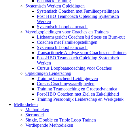
Feedback Training
Systemisch Werken Opleidingen
Systemisch Coachen met Familieopstellingen
Post-HBO Teamcoach Opleiding Systemisch
Werken
Systemisch Loopbaancoach
Vervolgopleidingen voor Coaches en Trainers
Lichaamsgericht Coachen bij Stress en Burn-out
Coachen met Familieopstellingen
Systemisch Loopbaancoach
Transactionele Analyse voor Coaches en Trainers
Post-HBO Teamcoach Opleiding Systemisch
Werken
Cursus Loopbaancoaching voor Coaches
Opleidingen Leiderschap
Training Coachend Leidinggeven
Cursus Coachingsvaardigheden
Training Teamcoaching en Groepsdynamica
Post-HBO Coachen met Ziel en Zakelijkheid
Training Persoonlijk Leiderschap en Werkgeluk
Methodieken
Methodieken
Stermodel
Single, Double en Triple Loop Trainen
Verdiepende Methodieken