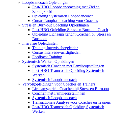
Loopbaancoach Opleidingen
Post-HBO Loopbaancoaching met Ziel en
Zakelijkheid
Opleiding Systemisch Loopbaancoach
Cursus Loopbaancoaching voor Coaches
Stress en Burn-out Coaching Opleidingen
Post-HBO Opleiding Stress en Burn-out Coach
Opleiding Lichaamsgericht Coachen bij Stress en
Burn-out
Intervisie Opleidingen
Training Intervisiebegeleider
Cursus Intervisievaardigheden
Feedback Training
Systemisch Werken Opleidingen
Systemisch Coachen met Familieopstellingen
Post-HBO Teamcoach Opleiding Systemisch
Werken
Systemisch Loopbaancoach
Vervolgopleidingen voor Coaches en Trainers
Lichaamsgericht Coachen bij Stress en Burn-out
Coachen met Familieopstellingen
Systemisch Loopbaancoach
Transactionele Analyse voor Coaches en Trainers
Post-HBO Teamcoach Opleiding Systemisch
Werken