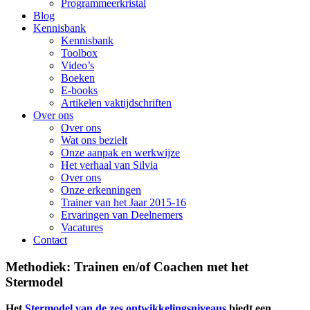
Programmeerkristal
Blog
Kennisbank
Kennisbank
Toolbox
Video’s
Boeken
E-books
Artikelen vaktijdschriften
Over ons
Over ons
Wat ons bezielt
Onze aanpak en werkwijze
Het verhaal van Silvia
Over ons
Onze erkenningen
Trainer van het Jaar 2015-16
Ervaringen van Deelnemers
Vacatures
Contact
Methodiek: Trainen en/of Coachen met het
Stermodel
Het
Stermodel van de zes ontwikkelingsniveaus
biedt een