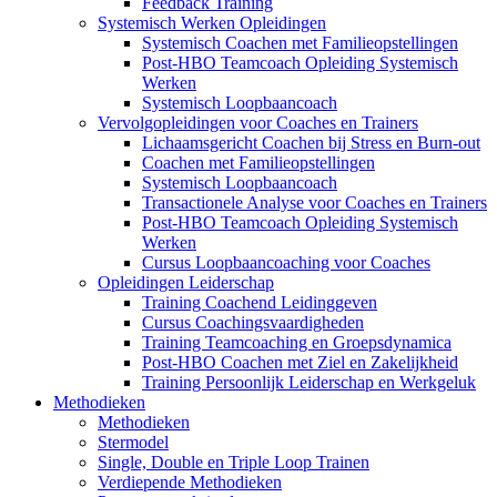
Feedback Training
Systemisch Werken Opleidingen
Systemisch Coachen met Familieopstellingen
Post-HBO Teamcoach Opleiding Systemisch
Werken
Systemisch Loopbaancoach
Vervolgopleidingen voor Coaches en Trainers
Lichaamsgericht Coachen bij Stress en Burn-out
Coachen met Familieopstellingen
Systemisch Loopbaancoach
Transactionele Analyse voor Coaches en Trainers
Post-HBO Teamcoach Opleiding Systemisch
Werken
Cursus Loopbaancoaching voor Coaches
Opleidingen Leiderschap
Training Coachend Leidinggeven
Cursus Coachingsvaardigheden
Training Teamcoaching en Groepsdynamica
Post-HBO Coachen met Ziel en Zakelijkheid
Training Persoonlijk Leiderschap en Werkgeluk
Methodieken
Methodieken
Stermodel
Single, Double en Triple Loop Trainen
Verdiepende Methodieken