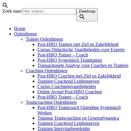
Zoek naar:
Zoekknop
Home
Opleidingen
Trainer Opleidingen
Post-HBO Trainen met Ziel en Zakelijkheid
Cursus Didactische Vaardigheden voor Experts
Post-HBO Trainer – Coach
Post-HBO Systemisch Teamtrainer
Transactionele Analyse voor Coaches en Trainers
Coaching Opleidingen
Post-HBO Coachen met Ziel en Zakelijkheid
Training Coachend Leidinggeven
Cursus Coachingsvaardigheden
Online Avond Post-HBO Coachen
Post-HBO Trainer – Coach
Teamcoaching Opleidingen
Post-HBO Teamcoach Opleiding Systemisch
Werken
Training Teamcoaching en Groepsdynamica
Training Coachend Leidinggeven
Training Intervisiebegeleider