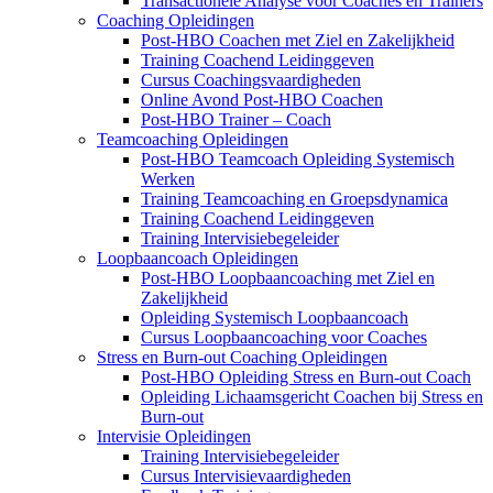
Transactionele Analyse voor Coaches en Trainers
Coaching Opleidingen
Post-HBO Coachen met Ziel en Zakelijkheid
Training Coachend Leidinggeven
Cursus Coachingsvaardigheden
Online Avond Post-HBO Coachen
Post-HBO Trainer – Coach
Teamcoaching Opleidingen
Post-HBO Teamcoach Opleiding Systemisch
Werken
Training Teamcoaching en Groepsdynamica
Training Coachend Leidinggeven
Training Intervisiebegeleider
Loopbaancoach Opleidingen
Post-HBO Loopbaancoaching met Ziel en
Zakelijkheid
Opleiding Systemisch Loopbaancoach
Cursus Loopbaancoaching voor Coaches
Stress en Burn-out Coaching Opleidingen
Post-HBO Opleiding Stress en Burn-out Coach
Opleiding Lichaamsgericht Coachen bij Stress en
Burn-out
Intervisie Opleidingen
Training Intervisiebegeleider
Cursus Intervisievaardigheden