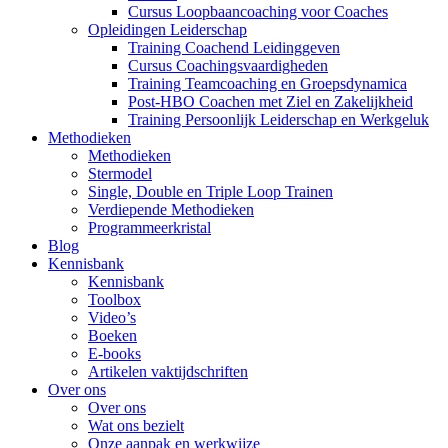
Cursus Loopbaancoaching voor Coaches
Opleidingen Leiderschap
Training Coachend Leidinggeven
Cursus Coachingsvaardigheden
Training Teamcoaching en Groepsdynamica
Post-HBO Coachen met Ziel en Zakelijkheid
Training Persoonlijk Leiderschap en Werkgeluk
Methodieken
Methodieken
Stermodel
Single, Double en Triple Loop Trainen
Verdiepende Methodieken
Programmeerkristal
Blog
Kennisbank
Kennisbank
Toolbox
Video’s
Boeken
E-books
Artikelen vaktijdschriften
Over ons
Over ons
Wat ons bezielt
Onze aanpak en werkwijze