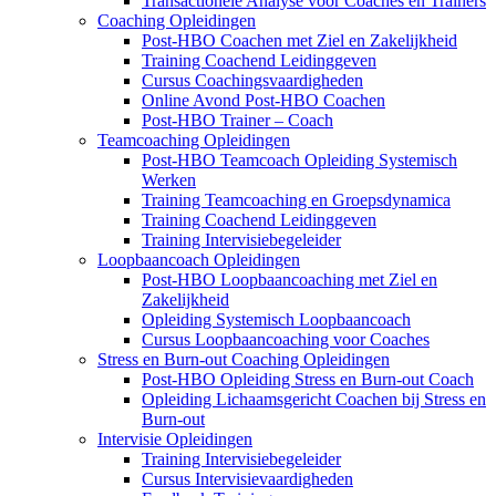
Transactionele Analyse voor Coaches en Trainers
Coaching Opleidingen
Post-HBO Coachen met Ziel en Zakelijkheid
Training Coachend Leidinggeven
Cursus Coachingsvaardigheden
Online Avond Post-HBO Coachen
Post-HBO Trainer – Coach
Teamcoaching Opleidingen
Post-HBO Teamcoach Opleiding Systemisch
Werken
Training Teamcoaching en Groepsdynamica
Training Coachend Leidinggeven
Training Intervisiebegeleider
Loopbaancoach Opleidingen
Post-HBO Loopbaancoaching met Ziel en
Zakelijkheid
Opleiding Systemisch Loopbaancoach
Cursus Loopbaancoaching voor Coaches
Stress en Burn-out Coaching Opleidingen
Post-HBO Opleiding Stress en Burn-out Coach
Opleiding Lichaamsgericht Coachen bij Stress en
Burn-out
Intervisie Opleidingen
Training Intervisiebegeleider
Cursus Intervisievaardigheden