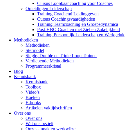
Cursus Loopbaancoaching voor Coaches
Opleidingen Leiderschap
Training Coachend Leidinggeven
Cursus Coachingsvaardigheden
Training Teamcoaching en Groepsdynamica
Post-HBO Coachen met Ziel en Zakelijkheid
Training Persoonlijk Leiderschap en Werkgeluk
Methodieken
Methodieken
Stermodel
Single, Double en Triple Loop Trainen
Verdiepende Methodieken
Programmeerkristal
Blog
Kennisbank
Kennisbank
Toolbox
Video’s
Boeken
E-books
Artikelen vaktijdschriften
Over ons
Over ons
Wat ons bezielt
Onze aanpak en werkwijze