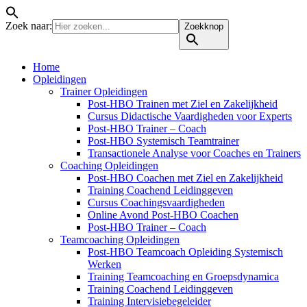
Zoek naar:
Zoekknop
Home
Opleidingen
Trainer Opleidingen
Post-HBO Trainen met Ziel en Zakelijkheid
Cursus Didactische Vaardigheden voor Experts
Post-HBO Trainer – Coach
Post-HBO Systemisch Teamtrainer
Transactionele Analyse voor Coaches en Trainers
Coaching Opleidingen
Post-HBO Coachen met Ziel en Zakelijkheid
Training Coachend Leidinggeven
Cursus Coachingsvaardigheden
Online Avond Post-HBO Coachen
Post-HBO Trainer – Coach
Teamcoaching Opleidingen
Post-HBO Teamcoach Opleiding Systemisch
Werken
Training Teamcoaching en Groepsdynamica
Training Coachend Leidinggeven
Training Intervisiebegeleider