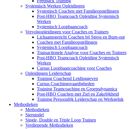
Feedback Training
Systemisch Werken Opleidingen
Systemisch Coachen met Familieopstellingen
Post-HBO Teamcoach Opleiding Systemisch
Werken
Systemisch Loopbaancoach
Vervolgopleidingen voor Coaches en Trainers
Lichaamsgericht Coachen bij Stress en Burn-out
Coachen met Familieopstellingen
Systemisch Loopbaancoach
Transactionele Analyse voor Coaches en Trainers
Post-HBO Teamcoach Opleiding Systemisch
Werken
Cursus Loopbaancoaching voor Coaches
Opleidingen Leiderschap
Training Coachend Leidinggeven
Cursus Coachingsvaardigheden
Training Teamcoaching en Groepsdynamica
Post-HBO Coachen met Ziel en Zakelijkheid
Training Persoonlijk Leiderschap en Werkgeluk
Methodieken
Methodieken
Stermodel
Single, Double en Triple Loop Trainen
Verdiepende Methodieken