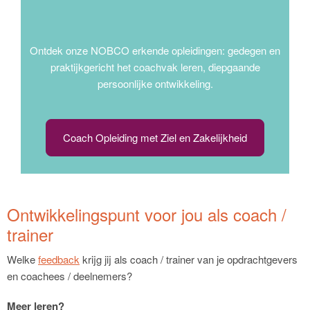
Ontdek onze NOBCO erkende opleidingen: gedegen en
praktijkgericht het coachvak leren, diepgaande
persoonlijke ontwikkeling.
Coach Opleiding met Ziel en Zakelijkheid
Ontwikkelingspunt voor jou als coach /
trainer
Welke
feedback
krijg jij als coach / trainer van je opdrachtgevers
en coachees / deelnemers?
Meer leren?