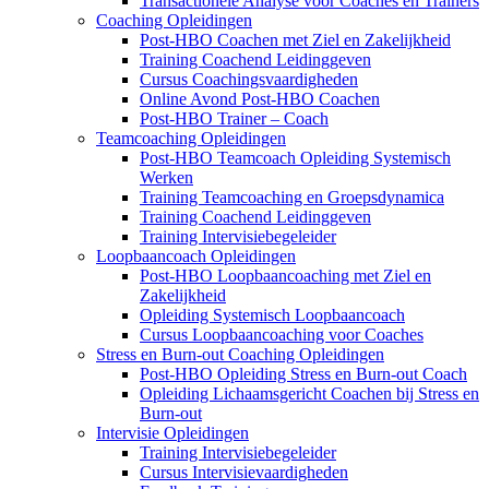
Transactionele Analyse voor Coaches en Trainers
Coaching Opleidingen
Post-HBO Coachen met Ziel en Zakelijkheid
Training Coachend Leidinggeven
Cursus Coachingsvaardigheden
Online Avond Post-HBO Coachen
Post-HBO Trainer – Coach
Teamcoaching Opleidingen
Post-HBO Teamcoach Opleiding Systemisch
Werken
Training Teamcoaching en Groepsdynamica
Training Coachend Leidinggeven
Training Intervisiebegeleider
Loopbaancoach Opleidingen
Post-HBO Loopbaancoaching met Ziel en
Zakelijkheid
Opleiding Systemisch Loopbaancoach
Cursus Loopbaancoaching voor Coaches
Stress en Burn-out Coaching Opleidingen
Post-HBO Opleiding Stress en Burn-out Coach
Opleiding Lichaamsgericht Coachen bij Stress en
Burn-out
Intervisie Opleidingen
Training Intervisiebegeleider
Cursus Intervisievaardigheden