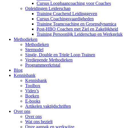
Cursus Loopbaancoaching voor Coaches
Opleidingen Leiderschap
Training Coachend Leidinggeven
Cursus Coachingsvaardigheden
Training Teamcoaching en Groepsdynamica
Post-HBO Coachen met Ziel en Zakelijkheid
Training Persoonlijk Leiderschap en Werkgeluk
Methodieken
Methodieken
Stermodel
Single, Double en Triple Loop Trainen
Verdiepende Methodieken
Programmeerkristal
Blog
Kennisbank
Kennisbank
Toolbox
Video’s
Boeken
E-books
Artikelen vaktijdschriften
Over ons
Over ons
Wat ons bezielt
Onze aanpak en werkwijze