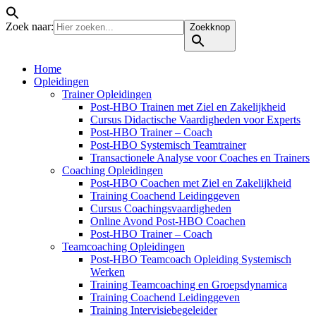
Zoek naar:
Zoekknop
Home
Opleidingen
Trainer Opleidingen
Post-HBO Trainen met Ziel en Zakelijkheid
Cursus Didactische Vaardigheden voor Experts
Post-HBO Trainer – Coach
Post-HBO Systemisch Teamtrainer
Transactionele Analyse voor Coaches en Trainers
Coaching Opleidingen
Post-HBO Coachen met Ziel en Zakelijkheid
Training Coachend Leidinggeven
Cursus Coachingsvaardigheden
Online Avond Post-HBO Coachen
Post-HBO Trainer – Coach
Teamcoaching Opleidingen
Post-HBO Teamcoach Opleiding Systemisch
Werken
Training Teamcoaching en Groepsdynamica
Training Coachend Leidinggeven
Training Intervisiebegeleider