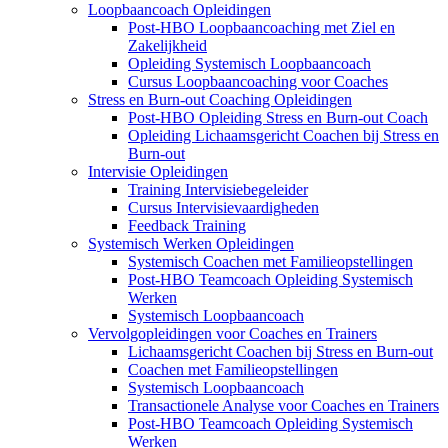
Loopbaancoach Opleidingen
Post-HBO Loopbaancoaching met Ziel en
Zakelijkheid
Opleiding Systemisch Loopbaancoach
Cursus Loopbaancoaching voor Coaches
Stress en Burn-out Coaching Opleidingen
Post-HBO Opleiding Stress en Burn-out Coach
Opleiding Lichaamsgericht Coachen bij Stress en
Burn-out
Intervisie Opleidingen
Training Intervisiebegeleider
Cursus Intervisievaardigheden
Feedback Training
Systemisch Werken Opleidingen
Systemisch Coachen met Familieopstellingen
Post-HBO Teamcoach Opleiding Systemisch
Werken
Systemisch Loopbaancoach
Vervolgopleidingen voor Coaches en Trainers
Lichaamsgericht Coachen bij Stress en Burn-out
Coachen met Familieopstellingen
Systemisch Loopbaancoach
Transactionele Analyse voor Coaches en Trainers
Post-HBO Teamcoach Opleiding Systemisch
Werken