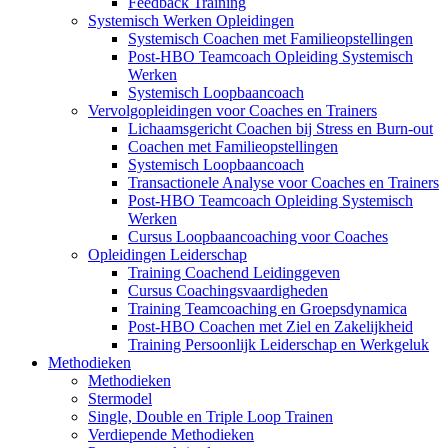
Feedback Training
Systemisch Werken Opleidingen
Systemisch Coachen met Familieopstellingen
Post-HBO Teamcoach Opleiding Systemisch
Werken
Systemisch Loopbaancoach
Vervolgopleidingen voor Coaches en Trainers
Lichaamsgericht Coachen bij Stress en Burn-out
Coachen met Familieopstellingen
Systemisch Loopbaancoach
Transactionele Analyse voor Coaches en Trainers
Post-HBO Teamcoach Opleiding Systemisch
Werken
Cursus Loopbaancoaching voor Coaches
Opleidingen Leiderschap
Training Coachend Leidinggeven
Cursus Coachingsvaardigheden
Training Teamcoaching en Groepsdynamica
Post-HBO Coachen met Ziel en Zakelijkheid
Training Persoonlijk Leiderschap en Werkgeluk
Methodieken
Methodieken
Stermodel
Single, Double en Triple Loop Trainen
Verdiepende Methodieken