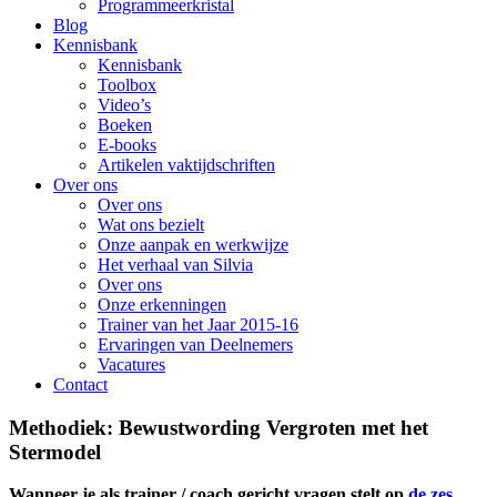
Programmeerkristal
Blog
Kennisbank
Kennisbank
Toolbox
Video’s
Boeken
E-books
Artikelen vaktijdschriften
Over ons
Over ons
Wat ons bezielt
Onze aanpak en werkwijze
Het verhaal van Silvia
Over ons
Onze erkenningen
Trainer van het Jaar 2015-16
Ervaringen van Deelnemers
Vacatures
Contact
Methodiek: Bewustwording Vergroten met het
Stermodel
Wanneer je als trainer / coach gericht vragen stelt op
de zes