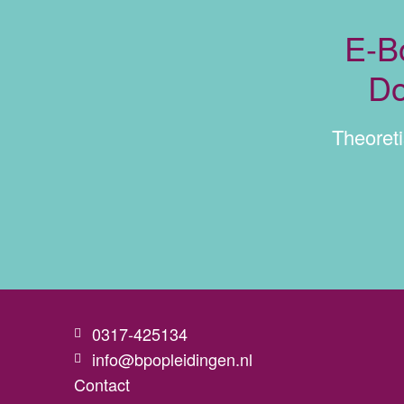
E-B
Do
Theoret
0317-425134
info@bpopleidingen.nl
Contact