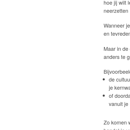
hoe jij wil
neerzetten 
Wanneer je 
en tevreden
Maar in de 
anders te g
Bijvoorbeel
de cultu
je kernw
of doord
vanuit j
Zo komen we