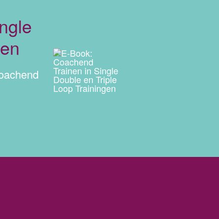
ngle
gen
coachend