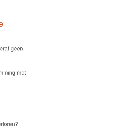
e
teraf geen
temming met
erloren?