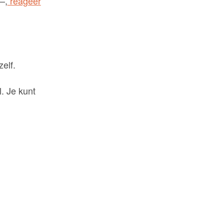
–,
reageer
elf.
. Je kunt