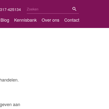
Zoekknop
Zoek
317-425134
naar:
Blog
Kennisbank
Over ons
Contact
 handelen.
 geven aan