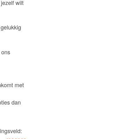
ezelf wilt
 gelukkig
m ons
enkomt met
oties dan
ingsveld: