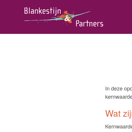
s
In deze opd
kernwaarden
Wat zi
Kernwaarde