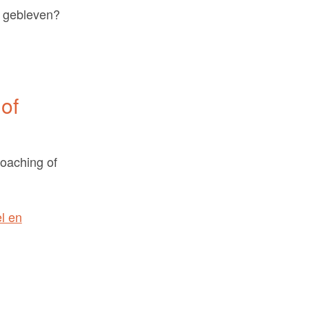
s gebleven?
of
coaching of
l en