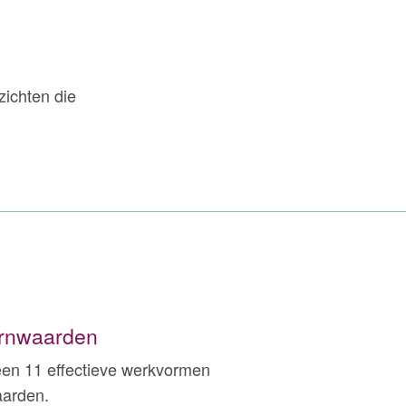
zichten die
ernwaarden
ik een 11 effectieve werkvormen
aarden.