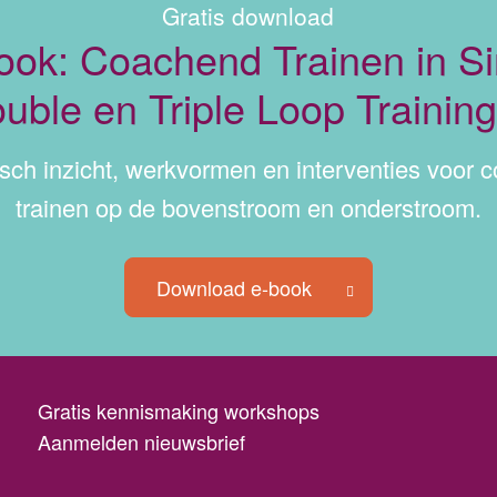
Gratis download
ook: Coachend Trainen in Si
uble en Triple Loop Trainin
isch inzicht, werkvormen en interventies voor 
trainen op de bovenstroom en onderstroom.
Download e-book
Gratis kennismaking workshops
Aanmelden nieuwsbrief