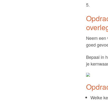
5.
Opdrac
overle
Neem een vo
goed gevoe
Bepaal in h
je kernwaa
Opdrac
Welke ker