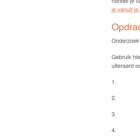
handel je v
je vanuit j
Opdrac
Onderzoek j
Gebruik hie
uiteraard o
1.
2.
3.
4.