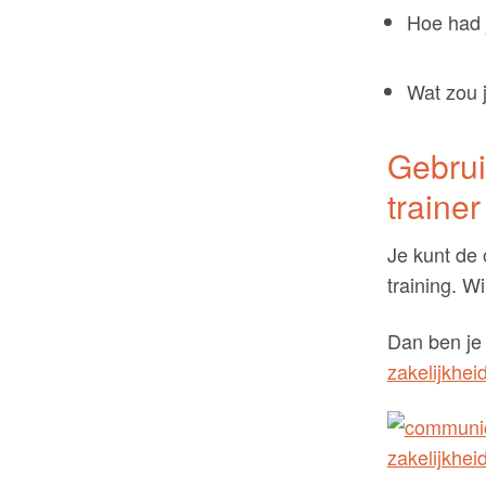
Hoe had 
Wat zou j
Gebrui
trainer
Je kunt de 
training. W
Dan ben je
zakelijkhei