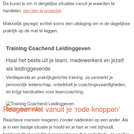
De kunst is om in dergelijke situaties vanuit je waarden te
handelen:
dan ben je proactief
.
Makkelijk gezegd, echter soms een uitdaging om in de dagelijkse
praktijk op de mat te leggen.
Training Coachend Leidinggeven
Haal het beste uit je team, medewerkers en jezelf
als leidinggevende
Verdiepende en praktijkgerichte training. Je versterkt je
persoonlijk leiderschap, ontwikkelt je coachingsvaardigheden,
en krijgt handvatten voor teamcoaching.
Reageer niet vanuit je ‘rode knoppen’
Bekijk de opleiding
Reactieve mensen reageren zonder nadenken op een ander. Als
je in een lastige situatie je hoofd en je hart er niet bijhoudt,
betekent dit al snel dat je reageert ‘vanuit je onderbuik’. Je voelt je