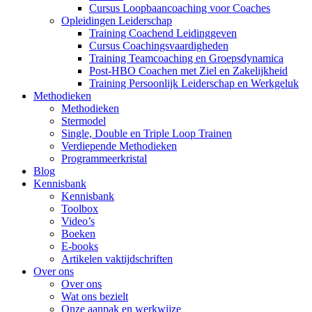
Cursus Loopbaancoaching voor Coaches
Opleidingen Leiderschap
Training Coachend Leidinggeven
Cursus Coachingsvaardigheden
Training Teamcoaching en Groepsdynamica
Post-HBO Coachen met Ziel en Zakelijkheid
Training Persoonlijk Leiderschap en Werkgeluk
Methodieken
Methodieken
Stermodel
Single, Double en Triple Loop Trainen
Verdiepende Methodieken
Programmeerkristal
Blog
Kennisbank
Kennisbank
Toolbox
Video’s
Boeken
E-books
Artikelen vaktijdschriften
Over ons
Over ons
Wat ons bezielt
Onze aanpak en werkwijze