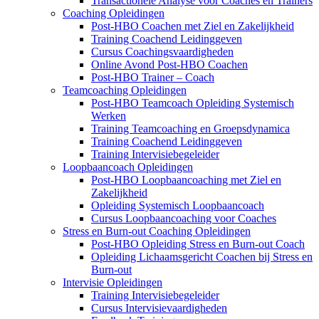
Transactionele Analyse voor Coaches en Trainers
Coaching Opleidingen
Post-HBO Coachen met Ziel en Zakelijkheid
Training Coachend Leidinggeven
Cursus Coachingsvaardigheden
Online Avond Post-HBO Coachen
Post-HBO Trainer – Coach
Teamcoaching Opleidingen
Post-HBO Teamcoach Opleiding Systemisch
Werken
Training Teamcoaching en Groepsdynamica
Training Coachend Leidinggeven
Training Intervisiebegeleider
Loopbaancoach Opleidingen
Post-HBO Loopbaancoaching met Ziel en
Zakelijkheid
Opleiding Systemisch Loopbaancoach
Cursus Loopbaancoaching voor Coaches
Stress en Burn-out Coaching Opleidingen
Post-HBO Opleiding Stress en Burn-out Coach
Opleiding Lichaamsgericht Coachen bij Stress en
Burn-out
Intervisie Opleidingen
Training Intervisiebegeleider
Cursus Intervisievaardigheden