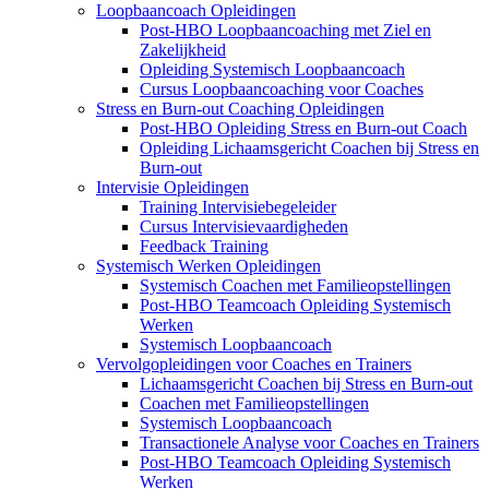
Loopbaancoach Opleidingen
Post-HBO Loopbaancoaching met Ziel en
Zakelijkheid
Opleiding Systemisch Loopbaancoach
Cursus Loopbaancoaching voor Coaches
Stress en Burn-out Coaching Opleidingen
Post-HBO Opleiding Stress en Burn-out Coach
Opleiding Lichaamsgericht Coachen bij Stress en
Burn-out
Intervisie Opleidingen
Training Intervisiebegeleider
Cursus Intervisievaardigheden
Feedback Training
Systemisch Werken Opleidingen
Systemisch Coachen met Familieopstellingen
Post-HBO Teamcoach Opleiding Systemisch
Werken
Systemisch Loopbaancoach
Vervolgopleidingen voor Coaches en Trainers
Lichaamsgericht Coachen bij Stress en Burn-out
Coachen met Familieopstellingen
Systemisch Loopbaancoach
Transactionele Analyse voor Coaches en Trainers
Post-HBO Teamcoach Opleiding Systemisch
Werken