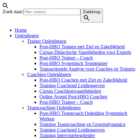
Zoek naar:
Zoekknop
Home
Opleidingen
Trainer Opleidingen
Post-HBO Trainen met Ziel en Zakelijkheid
Cursus Didactische Vaardigheden voor Experts
Post-HBO Trainer – Coach
Post-HBO Systemisch Teamtrainer
Transactionele Analyse voor Coaches en Trainers
Coaching Opleidingen
Post-HBO Coachen met Ziel en Zakelijkheid
Training Coachend Leidinggeven
Cursus Coachingsvaardigheden
Online Avond Post-HBO Coachen
Post-HBO Trainer – Coach
Teamcoaching Opleidingen
Post-HBO Teamcoach Opleiding Systemisch
Werken
Training Teamcoaching en Groepsdynamica
Training Coachend Leidinggeven
Training Intervisiebegeleider