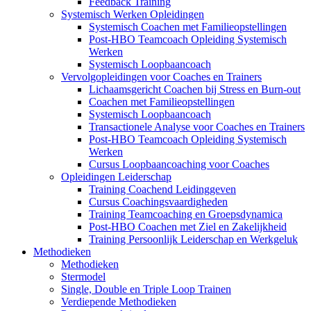
Feedback Training
Systemisch Werken Opleidingen
Systemisch Coachen met Familieopstellingen
Post-HBO Teamcoach Opleiding Systemisch
Werken
Systemisch Loopbaancoach
Vervolgopleidingen voor Coaches en Trainers
Lichaamsgericht Coachen bij Stress en Burn-out
Coachen met Familieopstellingen
Systemisch Loopbaancoach
Transactionele Analyse voor Coaches en Trainers
Post-HBO Teamcoach Opleiding Systemisch
Werken
Cursus Loopbaancoaching voor Coaches
Opleidingen Leiderschap
Training Coachend Leidinggeven
Cursus Coachingsvaardigheden
Training Teamcoaching en Groepsdynamica
Post-HBO Coachen met Ziel en Zakelijkheid
Training Persoonlijk Leiderschap en Werkgeluk
Methodieken
Methodieken
Stermodel
Single, Double en Triple Loop Trainen
Verdiepende Methodieken