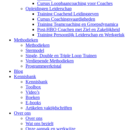
Cursus Loopbaancoaching voor Coaches
Opleidingen Leiderschap
Training Coachend Leidinggeven
Cursus Coachingsvaardigheden
Training Teamcoaching en Groepsdynamica
Post-HBO Coachen met Ziel en Zakelijkheid
Training Persoonlijk Leiderschap en Werkgeluk
Methodieken
Methodieken
Stermodel
Single, Double en Triple Loop Trainen
Verdiepende Methodieken
Programmeerkristal
Blog
Kennisbank
Kennisbank
Toolbox
Video’s
Boeken
E-books
Artikelen vaktijdschriften
Over ons
Over ons
Wat ons bezielt
Onze aanpak en werkwijze