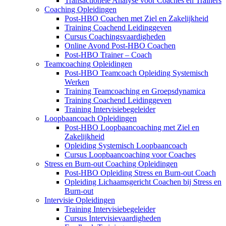
Transactionele Analyse voor Coaches en Trainers
Coaching Opleidingen
Post-HBO Coachen met Ziel en Zakelijkheid
Training Coachend Leidinggeven
Cursus Coachingsvaardigheden
Online Avond Post-HBO Coachen
Post-HBO Trainer – Coach
Teamcoaching Opleidingen
Post-HBO Teamcoach Opleiding Systemisch
Werken
Training Teamcoaching en Groepsdynamica
Training Coachend Leidinggeven
Training Intervisiebegeleider
Loopbaancoach Opleidingen
Post-HBO Loopbaancoaching met Ziel en
Zakelijkheid
Opleiding Systemisch Loopbaancoach
Cursus Loopbaancoaching voor Coaches
Stress en Burn-out Coaching Opleidingen
Post-HBO Opleiding Stress en Burn-out Coach
Opleiding Lichaamsgericht Coachen bij Stress en
Burn-out
Intervisie Opleidingen
Training Intervisiebegeleider
Cursus Intervisievaardigheden