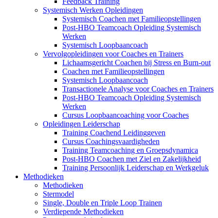
Feedback Training
Systemisch Werken Opleidingen
Systemisch Coachen met Familieopstellingen
Post-HBO Teamcoach Opleiding Systemisch
Werken
Systemisch Loopbaancoach
Vervolgopleidingen voor Coaches en Trainers
Lichaamsgericht Coachen bij Stress en Burn-out
Coachen met Familieopstellingen
Systemisch Loopbaancoach
Transactionele Analyse voor Coaches en Trainers
Post-HBO Teamcoach Opleiding Systemisch
Werken
Cursus Loopbaancoaching voor Coaches
Opleidingen Leiderschap
Training Coachend Leidinggeven
Cursus Coachingsvaardigheden
Training Teamcoaching en Groepsdynamica
Post-HBO Coachen met Ziel en Zakelijkheid
Training Persoonlijk Leiderschap en Werkgeluk
Methodieken
Methodieken
Stermodel
Single, Double en Triple Loop Trainen
Verdiepende Methodieken