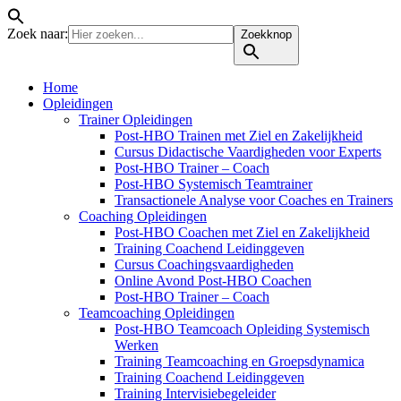
Zoek naar:
Zoekknop
Home
Opleidingen
Trainer Opleidingen
Post-HBO Trainen met Ziel en Zakelijkheid
Cursus Didactische Vaardigheden voor Experts
Post-HBO Trainer – Coach
Post-HBO Systemisch Teamtrainer
Transactionele Analyse voor Coaches en Trainers
Coaching Opleidingen
Post-HBO Coachen met Ziel en Zakelijkheid
Training Coachend Leidinggeven
Cursus Coachingsvaardigheden
Online Avond Post-HBO Coachen
Post-HBO Trainer – Coach
Teamcoaching Opleidingen
Post-HBO Teamcoach Opleiding Systemisch
Werken
Training Teamcoaching en Groepsdynamica
Training Coachend Leidinggeven
Training Intervisiebegeleider