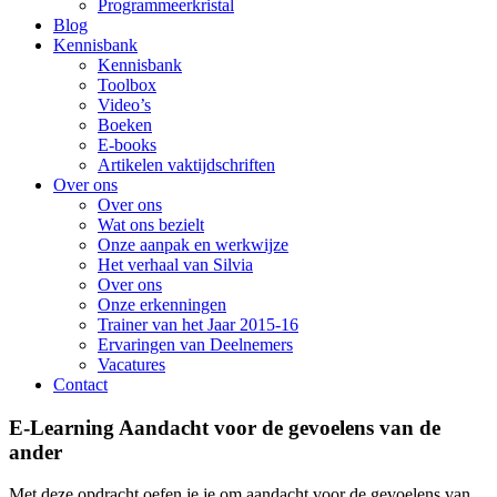
Programmeerkristal
Blog
Kennisbank
Kennisbank
Toolbox
Video’s
Boeken
E-books
Artikelen vaktijdschriften
Over ons
Over ons
Wat ons bezielt
Onze aanpak en werkwijze
Het verhaal van Silvia
Over ons
Onze erkenningen
Trainer van het Jaar 2015-16
Ervaringen van Deelnemers
Vacatures
Contact
E-Learning Aandacht voor de gevoelens van de
ander
Met deze opdracht oefen je je om aandacht voor de gevoelens van