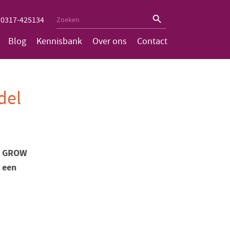
Zoekknop
Zoek
0317-425134
naar:
Blog
Kennisbank
Over ons
Contact
del
et GROW
r een