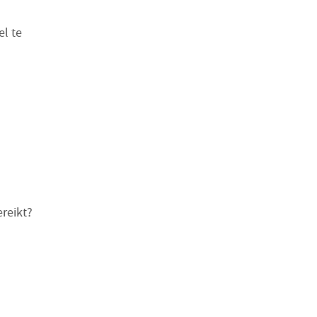
l te
ereikt?