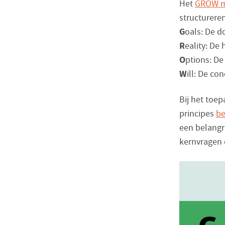
Het
GROW m
structurere
G
oals: De d
R
eality: De 
O
ptions: De
W
ill: De co
Bij het toe
principes
b
een belangr
kernvragen 