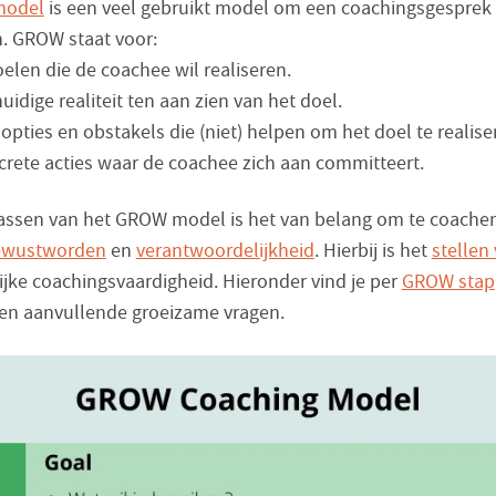
odel
is een veel gebruikt model om een coachingsgesprek 
n. GROW staat voor:
oelen die de coachee wil realiseren.
huidige realiteit ten aan zien van het doel.
 opties en obstakels die (niet) helpen om het doel te realise
ncrete acties waar de coachee zich aan committeert.
passen van het GROW model is het van belang om te coachen
ewustworden
en
verantwoordelijkheid
. Hierbij is het
stellen
ijke coachingsvaardigheid. Hieronder vind je per
GROW stap
en aanvullende groeizame vragen.