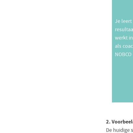
Je leer
resulta
werkt in
als coac
NOBCO e
2. Voorbeel
De huidige s