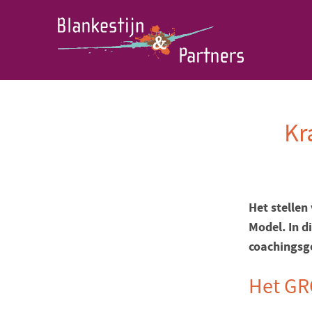
Kr
Het stellen
Model. In d
coachingsg
Het GR