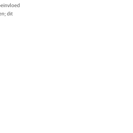
beïnvloed
n; dit