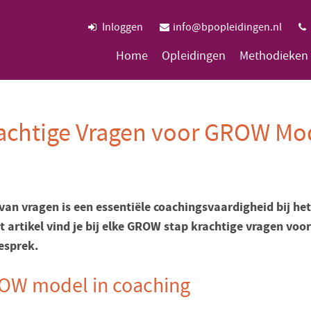
Inloggen
info@bpopleidingen.nl
Home
Opleidingen
Methodieken
achtige Vragen voor GROW Mo
 van vragen is een essentiële coachingsvaardigheid bij h
it artikel vind je bij elke GROW stap krachtige vragen voo
esprek.
OW model in coaching