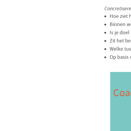
Concretiser
Hoe ziet h
Binnen we
Is je doe
Zit het b
Welke tus
Op basis 
Coa