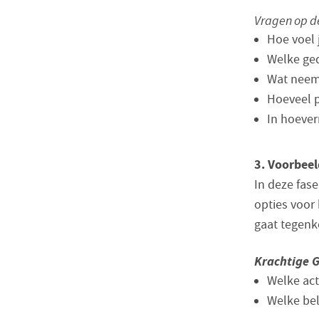
Vragen op d
Hoe voel j
Welke ged
Wat neem j
Hoeveel p
In hoever
3. Voorbeel
In deze fas
opties voor 
gaat tegen
Krachtige G
Welke act
Welke be