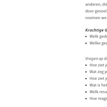
anderen; di
door gevoele
noemen we 
Krachtige G
Welk gedr
Welke ged
Vragen op d
Hoe ziet 
Wat zeg j
Hoe ziet 
Wat is he
Welk resu
Hoe reag