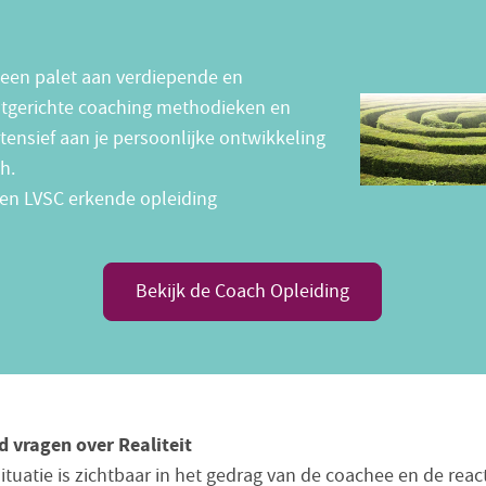
t een palet aan verdiepende en
atgerichte coaching methodieken en
tensief aan je persoonlijke ontwikkeling
h.
n LVSC erkende opleiding
Bekijk de Coach Opleiding
d vragen over Realiteit
ituatie is zichtbaar in het gedrag van de coachee en de reac