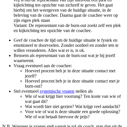
kijkrichting ten opzichte van zichzelf te geven. Het gaat
hierbij om het weergeven van de huidige situatie, in de
beleving van de coachee. Daarna gaat de coachee weer op
zijn eigen plek staan
Variant: De representant van de burn-out zoekt zelf een plek
en kijkrichting ten opzichte van de coachee.
Geef de coachee de tijd om de huidige situatie te fysiek en
emotioneel te doorvoelen. Zonder oordeel en zonder iets te
willen veranderen. Alles wat er is, is ok.
Benoem als representant van de burn-out wat je bij jezelf
waarneemt.
Vraag eventueel aan de coachee:
Hoeveel procent heb je in deze situatie contact met
jezelf?
Hoeveel procent heb je in deze situatie contact met je
burn-out?
Stel eventueel
systemische vragen
stellen als
Wie of wat krijgt hier voorrang? Ten koste van wie of
wat gaat dit?
Wat wordt hier niet gezien? Wat krijgt veel aandacht?
Voor wie of wat is deze situatie een goede oplossing?
Wie of wat betaalt hiervoor de prijs?
N.B. Wanneer je vragen stelt vanuit je rol als coach, stap dan uit de