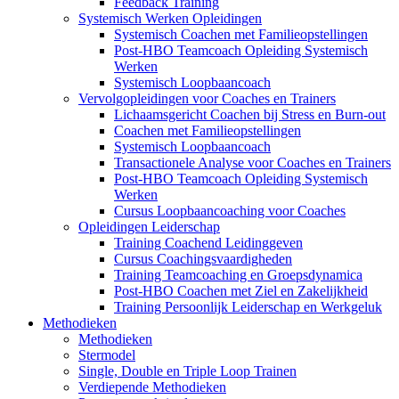
Feedback Training
Systemisch Werken Opleidingen
Systemisch Coachen met Familieopstellingen
Post-HBO Teamcoach Opleiding Systemisch
Werken
Systemisch Loopbaancoach
Vervolgopleidingen voor Coaches en Trainers
Lichaamsgericht Coachen bij Stress en Burn-out
Coachen met Familieopstellingen
Systemisch Loopbaancoach
Transactionele Analyse voor Coaches en Trainers
Post-HBO Teamcoach Opleiding Systemisch
Werken
Cursus Loopbaancoaching voor Coaches
Opleidingen Leiderschap
Training Coachend Leidinggeven
Cursus Coachingsvaardigheden
Training Teamcoaching en Groepsdynamica
Post-HBO Coachen met Ziel en Zakelijkheid
Training Persoonlijk Leiderschap en Werkgeluk
Methodieken
Methodieken
Stermodel
Single, Double en Triple Loop Trainen
Verdiepende Methodieken