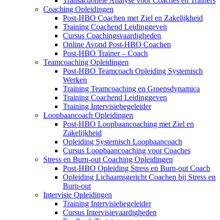
Transactionele Analyse voor Coaches en Trainers
Coaching Opleidingen
Post-HBO Coachen met Ziel en Zakelijkheid
Training Coachend Leidinggeven
Cursus Coachingsvaardigheden
Online Avond Post-HBO Coachen
Post-HBO Trainer – Coach
Teamcoaching Opleidingen
Post-HBO Teamcoach Opleiding Systemisch
Werken
Training Teamcoaching en Groepsdynamica
Training Coachend Leidinggeven
Training Intervisiebegeleider
Loopbaancoach Opleidingen
Post-HBO Loopbaancoaching met Ziel en
Zakelijkheid
Opleiding Systemisch Loopbaancoach
Cursus Loopbaancoaching voor Coaches
Stress en Burn-out Coaching Opleidingen
Post-HBO Opleiding Stress en Burn-out Coach
Opleiding Lichaamsgericht Coachen bij Stress en
Burn-out
Intervisie Opleidingen
Training Intervisiebegeleider
Cursus Intervisievaardigheden