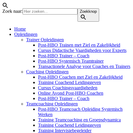
Zoek naar:
Zoekknop
Home
Opleidingen
Trainer Opleidingen
Post-HBO Trainen met Ziel en Zakelijkheid
Cursus Didactische Vaardigheden voor Experts
Post-HBO Trainer – Coach
Post-HBO Systemisch Teamtrainer
Transactionele Analyse voor Coaches en Trainers
Coaching Opleidingen
Post-HBO Coachen met Ziel en Zakelijkheid
Training Coachend Leidinggeven
Cursus Coachingsvaardigheden
Online Avond Post-HBO Coachen
Post-HBO Trainer – Coach
Teamcoaching Opleidingen
Post-HBO Teamcoach Opleiding Systemisch
Werken
Training Teamcoaching en Groepsdynamica
Training Coachend Leidinggeven
Training Intervisiebegeleider