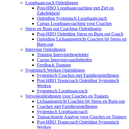
Loopbaancoach Opleidingen
Post-HBO Loopbaancoaching met Ziel en
Zakelijkheid
Opleiding Systemisch Loopbaancoach
Cursus Loopbaancoaching voor Coaches
Stress en Burn-out Coaching Opleidingen
Post-HBO Opleiding Stress en Burn-out Coach
Opleiding Lichaamsgericht Coachen bij Stress en
Burn-out
Intervisie Opleidingen
Training Intervisiebegeleider
Cursus Intervisievaardigheden
Feedback Training
Systemisch Werken Opleidingen
Systemisch Coachen met Familieopstellingen
Post-HBO Teamcoach Opleiding Systemisch
Werken
Systemisch Loopbaancoach
Vervolgopleidingen voor Coaches en Trainers
Lichaamsgericht Coachen bij Stress en Burn-out
Coachen met Familieopstellingen
Systemisch Loopbaancoach
Transactionele Analyse voor Coaches en Trainers
Post-HBO Teamcoach Opleiding Systemisch
Werken