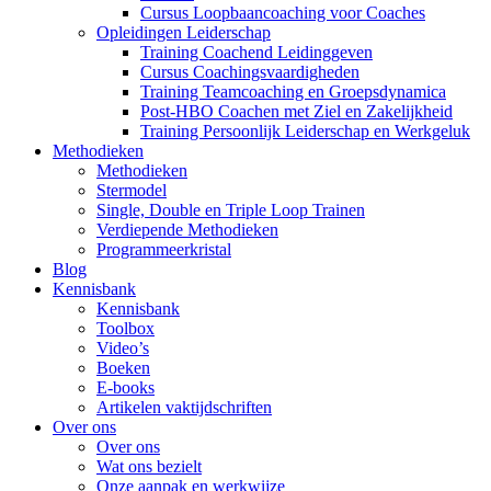
Cursus Loopbaancoaching voor Coaches
Opleidingen Leiderschap
Training Coachend Leidinggeven
Cursus Coachingsvaardigheden
Training Teamcoaching en Groepsdynamica
Post-HBO Coachen met Ziel en Zakelijkheid
Training Persoonlijk Leiderschap en Werkgeluk
Methodieken
Methodieken
Stermodel
Single, Double en Triple Loop Trainen
Verdiepende Methodieken
Programmeerkristal
Blog
Kennisbank
Kennisbank
Toolbox
Video’s
Boeken
E-books
Artikelen vaktijdschriften
Over ons
Over ons
Wat ons bezielt
Onze aanpak en werkwijze