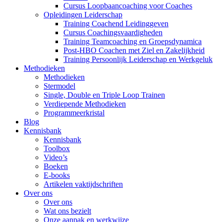
Cursus Loopbaancoaching voor Coaches
Opleidingen Leiderschap
Training Coachend Leidinggeven
Cursus Coachingsvaardigheden
Training Teamcoaching en Groepsdynamica
Post-HBO Coachen met Ziel en Zakelijkheid
Training Persoonlijk Leiderschap en Werkgeluk
Methodieken
Methodieken
Stermodel
Single, Double en Triple Loop Trainen
Verdiepende Methodieken
Programmeerkristal
Blog
Kennisbank
Kennisbank
Toolbox
Video’s
Boeken
E-books
Artikelen vaktijdschriften
Over ons
Over ons
Wat ons bezielt
Onze aanpak en werkwijze