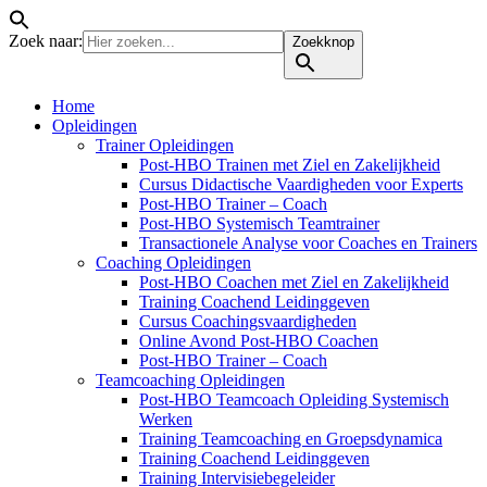
Zoek naar:
Zoekknop
Home
Opleidingen
Trainer Opleidingen
Post-HBO Trainen met Ziel en Zakelijkheid
Cursus Didactische Vaardigheden voor Experts
Post-HBO Trainer – Coach
Post-HBO Systemisch Teamtrainer
Transactionele Analyse voor Coaches en Trainers
Coaching Opleidingen
Post-HBO Coachen met Ziel en Zakelijkheid
Training Coachend Leidinggeven
Cursus Coachingsvaardigheden
Online Avond Post-HBO Coachen
Post-HBO Trainer – Coach
Teamcoaching Opleidingen
Post-HBO Teamcoach Opleiding Systemisch
Werken
Training Teamcoaching en Groepsdynamica
Training Coachend Leidinggeven
Training Intervisiebegeleider