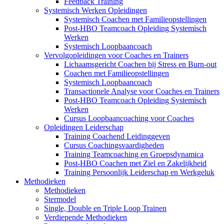
Feedback Training
Systemisch Werken Opleidingen
Systemisch Coachen met Familieopstellingen
Post-HBO Teamcoach Opleiding Systemisch
Werken
Systemisch Loopbaancoach
Vervolgopleidingen voor Coaches en Trainers
Lichaamsgericht Coachen bij Stress en Burn-out
Coachen met Familieopstellingen
Systemisch Loopbaancoach
Transactionele Analyse voor Coaches en Trainers
Post-HBO Teamcoach Opleiding Systemisch
Werken
Cursus Loopbaancoaching voor Coaches
Opleidingen Leiderschap
Training Coachend Leidinggeven
Cursus Coachingsvaardigheden
Training Teamcoaching en Groepsdynamica
Post-HBO Coachen met Ziel en Zakelijkheid
Training Persoonlijk Leiderschap en Werkgeluk
Methodieken
Methodieken
Stermodel
Single, Double en Triple Loop Trainen
Verdiepende Methodieken