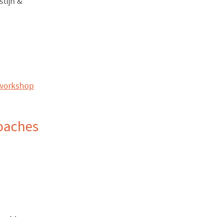
stijn &
e workshop
coaches