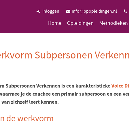
Inloggen
info@bpopleidingen.nl
Home
Opleidingen
Methodieken
rkvorm Subpersonen Verken
m Subpersonen Verkennen is een karakteristieke
Voice D
aarmee je de coachee een primair subpersoon en een ve
van zichzelf leert kennen.
an de werkvorm