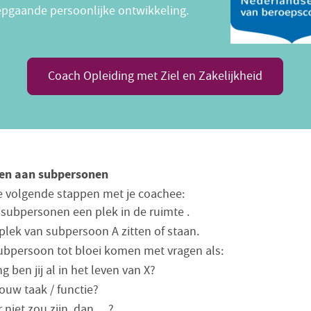
epgaande persoonlijke ontwikkeling.
Coach Opleiding met Ziel en Zakelijkheid
en aan subpersonen
 volgende stappen met je coachee:
 subpersonen een plek in de ruimte .
plek van subpersoon A zitten of staan.
ubpersoon tot bloei komen met vragen als:
g ben jij al in het leven van X?
jouw taak / functie?
er niet zou zijn, dan …?