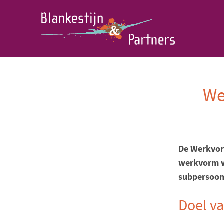
We
De Werkvor
werkvorm w
subpersoon 
Doel v