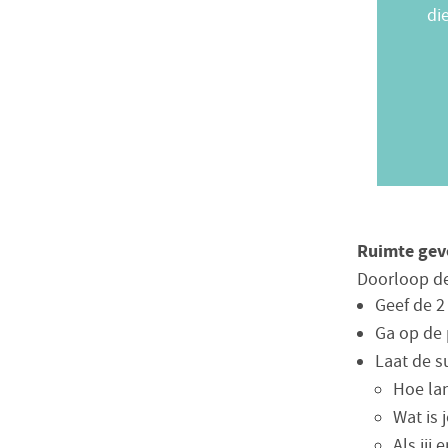
di
Ruimte gev
Doorloop de
Geef de 2
Ga op de 
Laat de s
Hoe lan
Wat is 
Als jij 