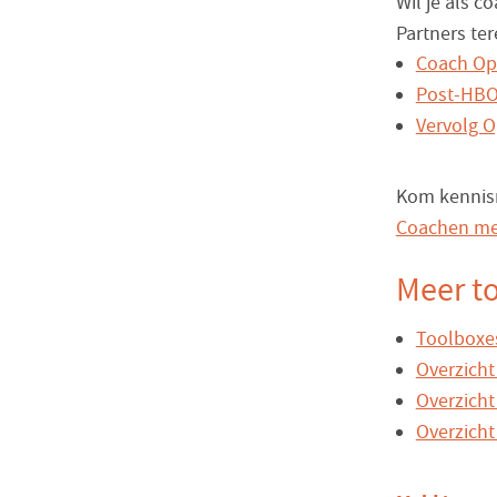
Wil je als c
Partners ter
Coach Op
Post-HBO 
Vervolg 
Kom kennism
Coachen me
Meer to
Toolboxes
Overzicht
Overzicht
Overzich