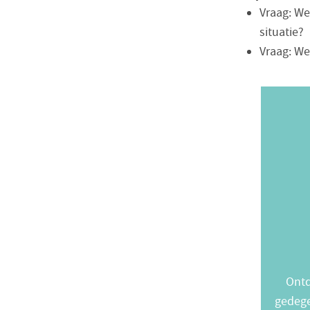
Vraag: We
situatie?
Vraag: We
Ontd
gedege