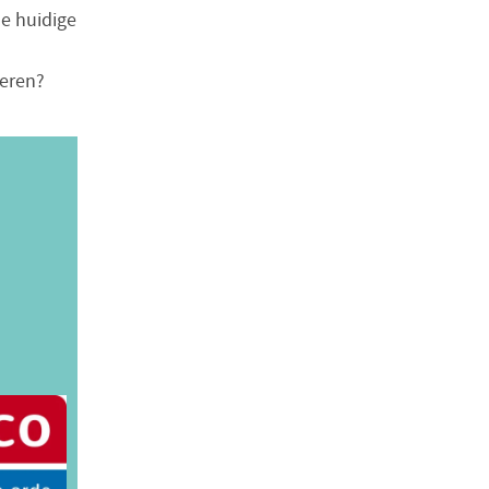
de huidige
seren?