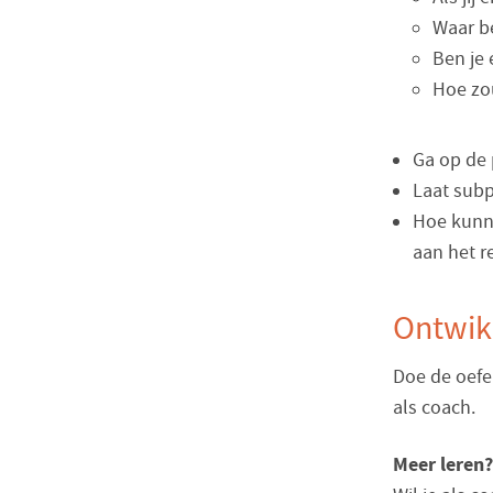
Waar b
Ben je 
Hoe zou
Ga op de 
Laat subp
Hoe kunne
aan het r
Ontwikk
Doe de oefe
als coach.
Meer leren?