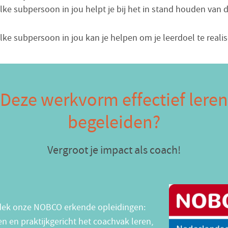
lke subpersoon in jou helpt je bij het in stand houden van 
lke subpersoon in jou kan je helpen om je leerdoel te reali
Deze werkvorm effectief leren
begeleiden?
Vergroot je impact als coach!
ek onze NOBCO erkende opleidingen:
n en praktijkgericht het coachvak leren,