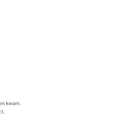
egen kwam.
t.