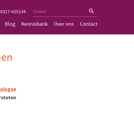
Zoekknop
Zoek
0317-425134
naar:
Blog
Kennisbank
Over ons
Contact
nen
ialogue
rstoten