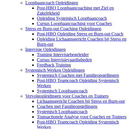
Loopbaancoach Opleidingen
Post-HBO Loopbaancoaching met Ziel en
Zakelijkheid
Opleiding Systemisch Loopbaancoach
Cursus Loopbaancoaching voor Coaches
Stress en Burn-out Coaching Opleidingen
Post-HBO Opleiding Stress en Burn-out Coach
Opleiding Lichaamsgericht Coachen bij Stress en
Burn-out
Intervisie Opleidingen
Training Intervisiebegeleider
Cursus Intervisievaardigheden
Feedback Training
Systemisch Werken Opleidingen
Systemisch Coachen met Familieopstellingen
Post-HBO Teamcoach Opleiding Systemisch
Werken
Systemisch Loopbaancoach
Vervolgopleidingen voor Coaches en Trainers
Lichaamsgericht Coachen bij Stress en Burn-out
Coachen met Familieopstellingen
Systemisch Loopbaancoach
Transactionele Analyse voor Coaches en Trainers
Post-HBO Teamcoach Opleiding Systemisch
Werken