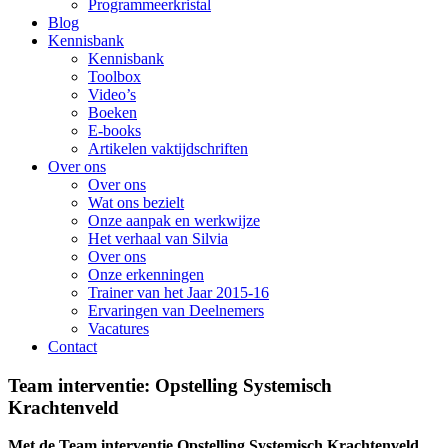
Programmeerkristal
Blog
Kennisbank
Kennisbank
Toolbox
Video’s
Boeken
E-books
Artikelen vaktijdschriften
Over ons
Over ons
Wat ons bezielt
Onze aanpak en werkwijze
Het verhaal van Silvia
Over ons
Onze erkenningen
Trainer van het Jaar 2015-16
Ervaringen van Deelnemers
Vacatures
Contact
Team interventie: Opstelling Systemisch
Krachtenveld
Met de Team interventie Opstelling Systemisch Krachtenveld