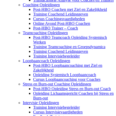
Transactionele Analyse voor Coaches en Trainers
Coaching Opleidingen
Post-HBO Coachen met Ziel en Zakelijkheid
Training Coachend Leidinggeven
Cursus Coachingsvaardigheden
Online Avond Post-HBO Coachen
Post-HBO Trainer – Coach
Teamcoaching Opleidingen
Post-HBO Teamcoach Opleiding Systemisch
Werken
Training Teamcoaching en Groepsdynamica
Training Coachend Leidinggeven
Training Intervisiebegeleider
Loopbaancoach Opleidingen
Post-HBO Loopbaancoaching met Ziel en
Zakelijkheid
Opleiding Systemisch Loopbaancoach
Cursus Loopbaancoaching voor Coaches
Stress en Burn-out Coaching Opleidingen
Post-HBO Opleiding Stress en Burn-out Coach
Opleiding Lichaamsgericht Coachen bij Stress en
Burn-out
Intervisie Opleidingen
Training Intervisiebegeleider
Cursus Intervisievaardigheden