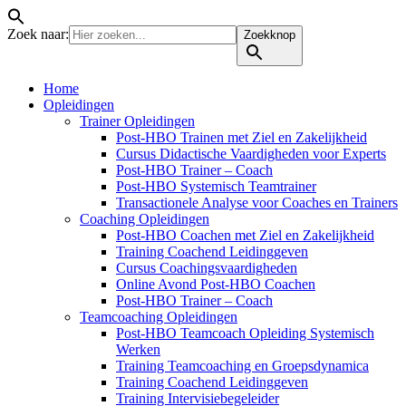
Zoek naar:
Zoekknop
Home
Opleidingen
Trainer Opleidingen
Post-HBO Trainen met Ziel en Zakelijkheid
Cursus Didactische Vaardigheden voor Experts
Post-HBO Trainer – Coach
Post-HBO Systemisch Teamtrainer
Transactionele Analyse voor Coaches en Trainers
Coaching Opleidingen
Post-HBO Coachen met Ziel en Zakelijkheid
Training Coachend Leidinggeven
Cursus Coachingsvaardigheden
Online Avond Post-HBO Coachen
Post-HBO Trainer – Coach
Teamcoaching Opleidingen
Post-HBO Teamcoach Opleiding Systemisch
Werken
Training Teamcoaching en Groepsdynamica
Training Coachend Leidinggeven
Training Intervisiebegeleider