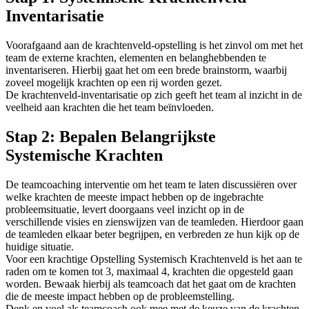
Inventarisatie
Voorafgaand aan de krachtenveld-opstelling is het zinvol om met het
team de externe krachten, elementen en belanghebbenden te
inventariseren. Hierbij gaat het om een brede brainstorm, waarbij
zoveel mogelijk krachten op een rij worden gezet.
De krachtenveld-inventarisatie op zich geeft het team al inzicht in de
veelheid aan krachten die het team beïnvloeden.
Stap 2: Bepalen Belangrijkste
Systemische Krachten
De teamcoaching interventie om het team te laten discussiëren over
welke krachten de meeste impact hebben op de ingebrachte
probleemsituatie, levert doorgaans veel inzicht op in de
verschillende visies en zienswijzen van de teamleden. Hierdoor gaan
de teamleden elkaar beter begrijpen, en verbreden ze hun kijk op de
huidige situatie.
Voor een krachtige Opstelling Systemisch Krachtenveld is het aan te
raden om te komen tot 3, maximaal 4, krachten die opgesteld gaan
worden. Bewaak hierbij als teamcoach dat het gaat om de krachten
die de meeste impact hebben op de probleemstelling.
Denk en voel als teamcoach ook mee met de keuze van de krachten