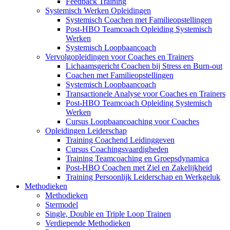
Feedback Training
Systemisch Werken Opleidingen
Systemisch Coachen met Familieopstellingen
Post-HBO Teamcoach Opleiding Systemisch
Werken
Systemisch Loopbaancoach
Vervolgopleidingen voor Coaches en Trainers
Lichaamsgericht Coachen bij Stress en Burn-out
Coachen met Familieopstellingen
Systemisch Loopbaancoach
Transactionele Analyse voor Coaches en Trainers
Post-HBO Teamcoach Opleiding Systemisch
Werken
Cursus Loopbaancoaching voor Coaches
Opleidingen Leiderschap
Training Coachend Leidinggeven
Cursus Coachingsvaardigheden
Training Teamcoaching en Groepsdynamica
Post-HBO Coachen met Ziel en Zakelijkheid
Training Persoonlijk Leiderschap en Werkgeluk
Methodieken
Methodieken
Stermodel
Single, Double en Triple Loop Trainen
Verdiepende Methodieken