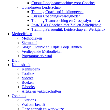
Cursus Loopbaancoaching voor Coaches
Opleidingen Leiderschap
Training Coachend Leidinggeven
Cursus Coachingsvaardigheden
Training Teamcoaching en Groepsdynamica
Post-HBO Coachen met Ziel en Zakelijkheid
Training Persoonlijk Leiderschap en Werkgeluk
Methodieken
Methodieken
Stermodel
Single, Double en Triple Loop Trainen
Verdiepende Methodieken
Programmeerkristal
Blog
Kennisbank
Kennisbank
Toolbox
Video’s
Boeken
E-books
Artikelen vaktijdschriften
Over ons
Over ons
Wat ons bezielt
Onze aanpak en werkwijze