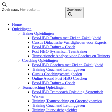
Zoek naar:
Zoekknop
Home
Opleidingen
Trainer Opleidingen
Post-HBO Trainen met Ziel en Zakelijkheid
Cursus Didactische Vaardigheden voor Experts
Post-HBO Trainer – Coach
Post-HBO Systemisch Teamtrainer
Transactionele Analyse voor Coaches en Trainers
Coaching Opleidingen
Post-HBO Coachen met Ziel en Zakelijkheid
Training Coachend Leidinggeven
Cursus Coachingsvaardigheden
Online Avond Post-HBO Coachen
Post-HBO Trainer – Coach
Teamcoaching Opleidingen
Post-HBO Teamcoach Opleiding Systemisch
Werken
Training Teamcoaching en Groepsdynamica
Training Coachend Leidinggeven
Training Intervisiebegeleider