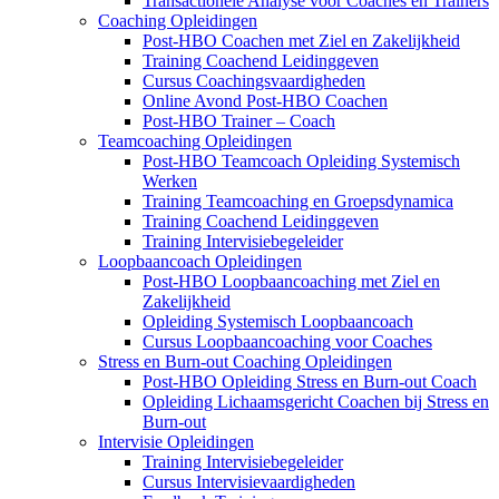
Transactionele Analyse voor Coaches en Trainers
Coaching Opleidingen
Post-HBO Coachen met Ziel en Zakelijkheid
Training Coachend Leidinggeven
Cursus Coachingsvaardigheden
Online Avond Post-HBO Coachen
Post-HBO Trainer – Coach
Teamcoaching Opleidingen
Post-HBO Teamcoach Opleiding Systemisch
Werken
Training Teamcoaching en Groepsdynamica
Training Coachend Leidinggeven
Training Intervisiebegeleider
Loopbaancoach Opleidingen
Post-HBO Loopbaancoaching met Ziel en
Zakelijkheid
Opleiding Systemisch Loopbaancoach
Cursus Loopbaancoaching voor Coaches
Stress en Burn-out Coaching Opleidingen
Post-HBO Opleiding Stress en Burn-out Coach
Opleiding Lichaamsgericht Coachen bij Stress en
Burn-out
Intervisie Opleidingen
Training Intervisiebegeleider
Cursus Intervisievaardigheden