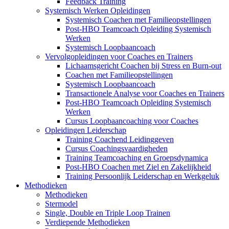
Feedback Training
Systemisch Werken Opleidingen
Systemisch Coachen met Familieopstellingen
Post-HBO Teamcoach Opleiding Systemisch
Werken
Systemisch Loopbaancoach
Vervolgopleidingen voor Coaches en Trainers
Lichaamsgericht Coachen bij Stress en Burn-out
Coachen met Familieopstellingen
Systemisch Loopbaancoach
Transactionele Analyse voor Coaches en Trainers
Post-HBO Teamcoach Opleiding Systemisch
Werken
Cursus Loopbaancoaching voor Coaches
Opleidingen Leiderschap
Training Coachend Leidinggeven
Cursus Coachingsvaardigheden
Training Teamcoaching en Groepsdynamica
Post-HBO Coachen met Ziel en Zakelijkheid
Training Persoonlijk Leiderschap en Werkgeluk
Methodieken
Methodieken
Stermodel
Single, Double en Triple Loop Trainen
Verdiepende Methodieken