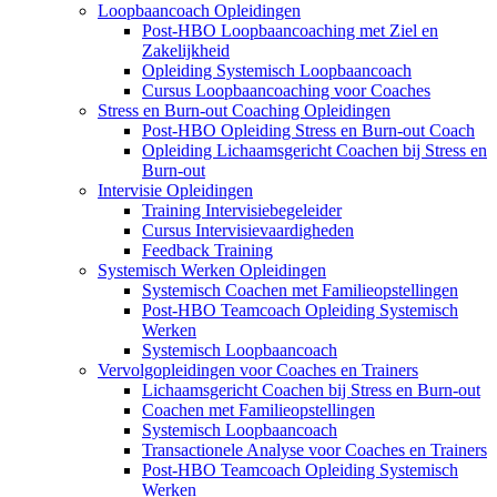
Loopbaancoach Opleidingen
Post-HBO Loopbaancoaching met Ziel en
Zakelijkheid
Opleiding Systemisch Loopbaancoach
Cursus Loopbaancoaching voor Coaches
Stress en Burn-out Coaching Opleidingen
Post-HBO Opleiding Stress en Burn-out Coach
Opleiding Lichaamsgericht Coachen bij Stress en
Burn-out
Intervisie Opleidingen
Training Intervisiebegeleider
Cursus Intervisievaardigheden
Feedback Training
Systemisch Werken Opleidingen
Systemisch Coachen met Familieopstellingen
Post-HBO Teamcoach Opleiding Systemisch
Werken
Systemisch Loopbaancoach
Vervolgopleidingen voor Coaches en Trainers
Lichaamsgericht Coachen bij Stress en Burn-out
Coachen met Familieopstellingen
Systemisch Loopbaancoach
Transactionele Analyse voor Coaches en Trainers
Post-HBO Teamcoach Opleiding Systemisch
Werken