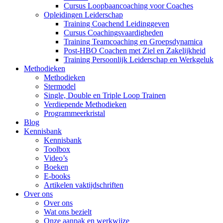
Cursus Loopbaancoaching voor Coaches
Opleidingen Leiderschap
Training Coachend Leidinggeven
Cursus Coachingsvaardigheden
Training Teamcoaching en Groepsdynamica
Post-HBO Coachen met Ziel en Zakelijkheid
Training Persoonlijk Leiderschap en Werkgeluk
Methodieken
Methodieken
Stermodel
Single, Double en Triple Loop Trainen
Verdiepende Methodieken
Programmeerkristal
Blog
Kennisbank
Kennisbank
Toolbox
Video’s
Boeken
E-books
Artikelen vaktijdschriften
Over ons
Over ons
Wat ons bezielt
Onze aanpak en werkwijze