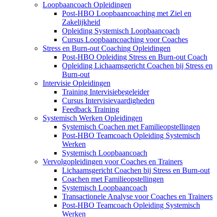
Loopbaancoach Opleidingen
Post-HBO Loopbaancoaching met Ziel en
Zakelijkheid
Opleiding Systemisch Loopbaancoach
Cursus Loopbaancoaching voor Coaches
Stress en Burn-out Coaching Opleidingen
Post-HBO Opleiding Stress en Burn-out Coach
Opleiding Lichaamsgericht Coachen bij Stress en
Burn-out
Intervisie Opleidingen
Training Intervisiebegeleider
Cursus Intervisievaardigheden
Feedback Training
Systemisch Werken Opleidingen
Systemisch Coachen met Familieopstellingen
Post-HBO Teamcoach Opleiding Systemisch
Werken
Systemisch Loopbaancoach
Vervolgopleidingen voor Coaches en Trainers
Lichaamsgericht Coachen bij Stress en Burn-out
Coachen met Familieopstellingen
Systemisch Loopbaancoach
Transactionele Analyse voor Coaches en Trainers
Post-HBO Teamcoach Opleiding Systemisch
Werken