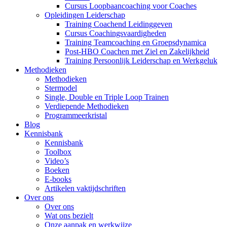
Cursus Loopbaancoaching voor Coaches
Opleidingen Leiderschap
Training Coachend Leidinggeven
Cursus Coachingsvaardigheden
Training Teamcoaching en Groepsdynamica
Post-HBO Coachen met Ziel en Zakelijkheid
Training Persoonlijk Leiderschap en Werkgeluk
Methodieken
Methodieken
Stermodel
Single, Double en Triple Loop Trainen
Verdiepende Methodieken
Programmeerkristal
Blog
Kennisbank
Kennisbank
Toolbox
Video’s
Boeken
E-books
Artikelen vaktijdschriften
Over ons
Over ons
Wat ons bezielt
Onze aanpak en werkwijze