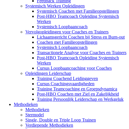
Feedback Training
Systemisch Werken Opleidingen
Systemisch Coachen met Familieopstellingen
Post-HBO Teamcoach Opleiding Systemisch
Werken
Systemisch Loopbaancoach
Vervolgopleidingen voor Coaches en Trainers
Lichaamsgericht Coachen bij Stress en Burn-out
Coachen met Familieopstellingen
Systemisch Loopbaancoach
Transactionele Analyse voor Coaches en Trainers
Post-HBO Teamcoach Opleiding Systemisch
Werken
Cursus Loopbaancoaching voor Coaches
Opleidingen Leiderschap
Training Coachend Leidinggeven
Cursus Coachingsvaardigheden
Training Teamcoaching en Groepsdynamica
Post-HBO Coachen met Ziel en Zakelijkheid
Training Persoonlijk Leiderschap en Werkgeluk
Methodieken
Methodieken
Stermodel
Single, Double en Triple Loop Trainen
Verdiepende Methodieken