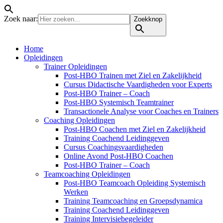
Zoek naar:
Zoekknop
Home
Opleidingen
Trainer Opleidingen
Post-HBO Trainen met Ziel en Zakelijkheid
Cursus Didactische Vaardigheden voor Experts
Post-HBO Trainer – Coach
Post-HBO Systemisch Teamtrainer
Transactionele Analyse voor Coaches en Trainers
Coaching Opleidingen
Post-HBO Coachen met Ziel en Zakelijkheid
Training Coachend Leidinggeven
Cursus Coachingsvaardigheden
Online Avond Post-HBO Coachen
Post-HBO Trainer – Coach
Teamcoaching Opleidingen
Post-HBO Teamcoach Opleiding Systemisch
Werken
Training Teamcoaching en Groepsdynamica
Training Coachend Leidinggeven
Training Intervisiebegeleider