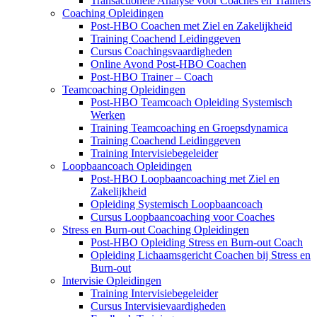
Transactionele Analyse voor Coaches en Trainers
Coaching Opleidingen
Post-HBO Coachen met Ziel en Zakelijkheid
Training Coachend Leidinggeven
Cursus Coachingsvaardigheden
Online Avond Post-HBO Coachen
Post-HBO Trainer – Coach
Teamcoaching Opleidingen
Post-HBO Teamcoach Opleiding Systemisch
Werken
Training Teamcoaching en Groepsdynamica
Training Coachend Leidinggeven
Training Intervisiebegeleider
Loopbaancoach Opleidingen
Post-HBO Loopbaancoaching met Ziel en
Zakelijkheid
Opleiding Systemisch Loopbaancoach
Cursus Loopbaancoaching voor Coaches
Stress en Burn-out Coaching Opleidingen
Post-HBO Opleiding Stress en Burn-out Coach
Opleiding Lichaamsgericht Coachen bij Stress en
Burn-out
Intervisie Opleidingen
Training Intervisiebegeleider
Cursus Intervisievaardigheden