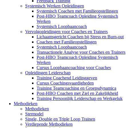
Feedback Training
Systemisch Werken Opleidingen
Systemisch Coachen met Familieopstellingen
Post-HBO Teamcoach Opleiding Systemisch
Werken
Systemisch Loopbaancoach
Vervolgopleidingen voor Coaches en Trainers
Lichaamsgericht Coachen bij Stress en Burn-out
Coachen met Familieopstellingen
Systemisch Loopbaancoach
Transactionele Analyse voor Coaches en Trainers
Post-HBO Teamcoach Opleiding Systemisch
Werken
Cursus Loopbaancoaching voor Coaches
Opleidingen Leiderschap
Training Coachend Leidinggeven
Cursus Coachingsvaardigheden
Training Teamcoaching en Groepsdynamica
Post-HBO Coachen met Ziel en Zakelijkheid
Training Persoonlijk Leiderschap en Werkgeluk
Methodieken
Methodieken
Stermodel
Single, Double en Triple Loop Trainen
Verdiepende Methodieken