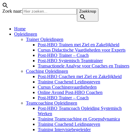
Zoek naar:
Zoekknop
Home
Opleidingen
Trainer Opleidingen
Post-HBO Trainen met Ziel en Zakelijkheid
Cursus Didactische Vaardigheden voor Experts
Post-HBO Trainer – Coach
Post-HBO Systemisch Teamtrainer
Transactionele Analyse voor Coaches en Trainers
Coaching Opleidingen
Post-HBO Coachen met Ziel en Zakelijkheid
Training Coachend Leidinggeven
Cursus Coachingsvaardigheden
Online Avond Post-HBO Coachen
Post-HBO Trainer – Coach
Teamcoaching Opleidingen
Post-HBO Teamcoach Opleiding Systemisch
Werken
Training Teamcoaching en Groepsdynamica
Training Coachend Leidinggeven
Training Intervisiebegeleider