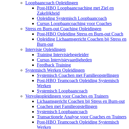
Loopbaancoach Opleidingen
Post-HBO Loopbaancoaching met Ziel en
Zakelijkheid
Opleiding Systemisch Loopbaancoach
Cursus Loopbaancoaching voor Coaches
Stress en Burn-out Coaching Opleidingen
Post-HBO Opleiding Stress en Burn-out Coach
Opleiding Lichaamsgericht Coachen bij Stress en
Burn-out
Intervisie Opleidingen
Training Intervisiebegeleider
Cursus Intervisievaardigheden
Feedback Training
Systemisch Werken Opleidingen
Systemisch Coachen met Familieopstellingen
Post-HBO Teamcoach Opleiding Systemisch
Werken
Systemisch Loopbaancoach
Vervolgopleidingen voor Coaches en Trainers
Lichaamsgericht Coachen bij Stress en Burn-out
Coachen met Familieopstellingen
Systemisch Loopbaancoach
Transactionele Analyse voor Coaches en Trainers
Post-HBO Teamcoach Opleiding Systemisch
Werken