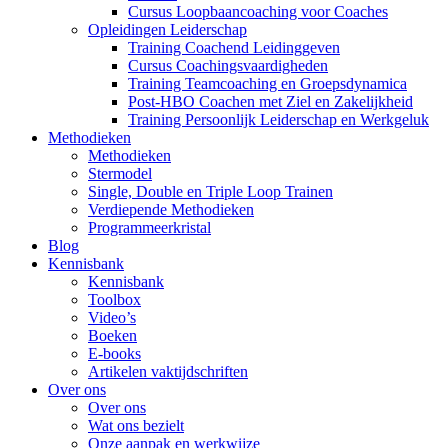
Cursus Loopbaancoaching voor Coaches
Opleidingen Leiderschap
Training Coachend Leidinggeven
Cursus Coachingsvaardigheden
Training Teamcoaching en Groepsdynamica
Post-HBO Coachen met Ziel en Zakelijkheid
Training Persoonlijk Leiderschap en Werkgeluk
Methodieken
Methodieken
Stermodel
Single, Double en Triple Loop Trainen
Verdiepende Methodieken
Programmeerkristal
Blog
Kennisbank
Kennisbank
Toolbox
Video’s
Boeken
E-books
Artikelen vaktijdschriften
Over ons
Over ons
Wat ons bezielt
Onze aanpak en werkwijze