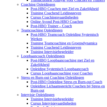
Transactionele Analyse voor Coaches en Trainers
Coaching Opleidingen
Post-HBO Coachen met Ziel en Zakelijkheid
Training Coachend Leidinggeven
Cursus Coachingsvaardigheden
Online Avond Post-HBO Coachen
Post-HBO Trainer – Coach
Teamcoaching Opleidingen
Post-HBO Teamcoach Opleiding Systemisch
Werken
Training Teamcoaching en Groepsdynamica
Training Coachend Leidinggeven
Training Intervisiebegeleider
Loopbaancoach Opleidingen
Post-HBO Loopbaancoaching met Ziel en
Zakelijkheid
Opleiding Systemisch Loopbaancoach
Cursus Loopbaancoaching voor Coaches
Stress en Burn-out Coaching Opleidingen
Post-HBO Opleiding Stress en Burn-out Coach
Opleiding Lichaamsgericht Coachen bij Stress en
Burn-out
Intervisie Opleidingen
Training Intervisiebegeleider
Cursus Intervisievaardigheden