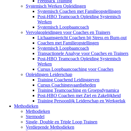
Feedback Training
Systemisch Werken Opleidingen
Systemisch Coachen met Familieopstellingen
Post-HBO Teamcoach Opleiding Systemisch
Werken
Systemisch Loopbaancoach
Vervolgopleidingen voor Coaches en Trainers
Lichaamsgericht Coachen bij Stress en Burn-out
Coachen met Familieopstellingen
Systemisch Loopbaancoach
Transactionele Analyse voor Coaches en Trainers
Post-HBO Teamcoach Opleiding Systemisch
Werken
Cursus Loopbaancoaching voor Coaches
Opleidingen Leiderschap
Training Coachend Leidinggeven
Cursus Coachingsvaardigheden
Training Teamcoaching en Groepsdynamica
Post-HBO Coachen met Ziel en Zakelijkheid
Training Persoonlijk Leiderschap en Werkgeluk
Methodieken
Methodieken
Stermodel
Single, Double en Triple Loop Trainen
Verdiepende Methodieken