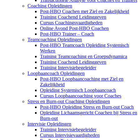
Transactionele Analyse voor Coaches en Trainers
Coaching Opleidingen
Post-HBO Coachen met Ziel en Zakelijkheid
Training Coachend Leidinggeven
Cursus Coachingsvaardigheden
Online Avond Post-HBO Coachen
Post-HBO Trainer – Coach
Teamcoaching Opleidingen
Post-HBO Teamcoach Opleiding Systemisch
Werken
Training Teamcoaching en Groepsdynamica
Training Coachend Leidinggeven
Training Intervisiebegeleider
Loopbaancoach Opleidingen
Post-HBO Loopbaancoaching met Ziel en
Zakelijkheid
Opleiding Systemisch Loopbaancoach
Cursus Loopbaancoaching voor Coaches
Stress en Burn-out Coaching Opleidingen
Post-HBO Opleiding Stress en Burn-out Coach
Opleiding Lichaamsgericht Coachen bij Stress en
Burn-out
Intervisie Opleidingen
Training Intervisiebegeleider
Cursus Intervisievaardigheden