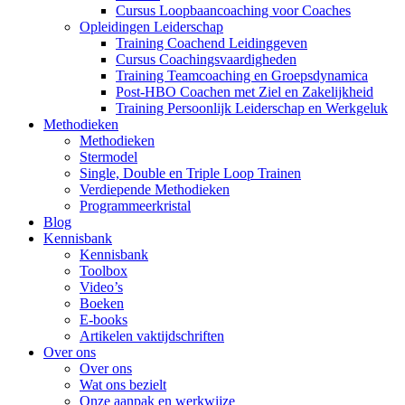
Cursus Loopbaancoaching voor Coaches
Opleidingen Leiderschap
Training Coachend Leidinggeven
Cursus Coachingsvaardigheden
Training Teamcoaching en Groepsdynamica
Post-HBO Coachen met Ziel en Zakelijkheid
Training Persoonlijk Leiderschap en Werkgeluk
Methodieken
Methodieken
Stermodel
Single, Double en Triple Loop Trainen
Verdiepende Methodieken
Programmeerkristal
Blog
Kennisbank
Kennisbank
Toolbox
Video’s
Boeken
E-books
Artikelen vaktijdschriften
Over ons
Over ons
Wat ons bezielt
Onze aanpak en werkwijze