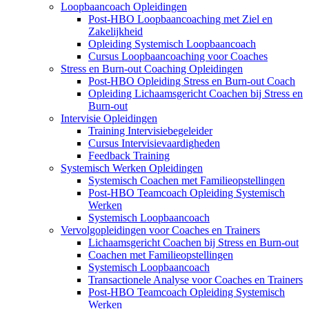
Loopbaancoach Opleidingen
Post-HBO Loopbaancoaching met Ziel en
Zakelijkheid
Opleiding Systemisch Loopbaancoach
Cursus Loopbaancoaching voor Coaches
Stress en Burn-out Coaching Opleidingen
Post-HBO Opleiding Stress en Burn-out Coach
Opleiding Lichaamsgericht Coachen bij Stress en
Burn-out
Intervisie Opleidingen
Training Intervisiebegeleider
Cursus Intervisievaardigheden
Feedback Training
Systemisch Werken Opleidingen
Systemisch Coachen met Familieopstellingen
Post-HBO Teamcoach Opleiding Systemisch
Werken
Systemisch Loopbaancoach
Vervolgopleidingen voor Coaches en Trainers
Lichaamsgericht Coachen bij Stress en Burn-out
Coachen met Familieopstellingen
Systemisch Loopbaancoach
Transactionele Analyse voor Coaches en Trainers
Post-HBO Teamcoach Opleiding Systemisch
Werken