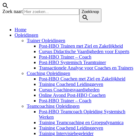
Zoek naar:
Zoekknop
Home
Opleidingen
Trainer Opleidingen
Post-HBO Trainen met Ziel en Zakelijkheid
Cursus Didactische Vaardigheden voor Experts
Post-HBO Trainer – Coach
Post-HBO Systemisch Teamtrainer
Transactionele Analyse voor Coaches en Trainers
Coaching Opleidingen
Post-HBO Coachen met Ziel en Zakelijkheid
Training Coachend Leidinggeven
Cursus Coachingsvaardigheden
Online Avond Post-HBO Coachen
Post-HBO Trainer – Coach
Teamcoaching Opleidingen
Post-HBO Teamcoach Opleiding Systemisch
Werken
Training Teamcoaching en Groepsdynamica
Training Coachend Leidinggeven
Training Intervisiebegeleider