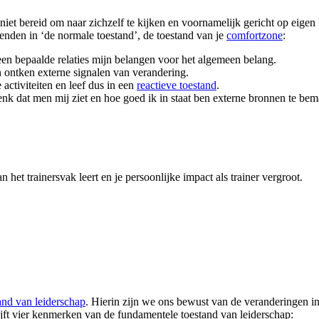
n, niet bereid om naar zichzelf te kijken en voornamelijk gericht op eigen
nden in ‘de normale toestand’, de toestand van je
comfortzone
:
een bepaalde relaties mijn belangen voor het algemeen belang.
n ontken externe signalen van verandering.
ctiviteiten en leef dus in een
reactieve toestand
.
enk dat men mij ziet en hoe goed ik in staat ben externe bronnen te bem
 trainersvak leert en je persoonlijke impact als trainer vergroot.
and van leiderschap
. Hierin zijn we ons bewust van de veranderingen i
ijft vier kenmerken van de fundamentele toestand van leiderschap: