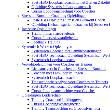
Post-HBO Loopbaancoaching met Ziel en Zakelij
Opleiding Systemisch Loopbaancoach
Cursus Loopbaancoaching voor Coaches
Stress en Burn-out Coaching Opleidingen
Post-HBO Opleiding Stress en Burn-out Coach
Opleiding Lichaamsgericht Coachen bij Stress en 
Intervisie Opleidingen
Training Intervisiebegeleider
Cursus Intervisievaardigheden
Feedback Training
Systemisch Werken Opleidingen
Systemisch Coachen met Familieopstellingen
Post-HBO Teamcoach Opleiding Systemisch Wer
Systemisch Loopbaancoach
Vervolgopleidingen voor Coaches en Trainers
Lichaamsgericht Coachen bij Stress en Burn-out
Coachen met Familieopstellingen
Systemisch Loopbaancoach
Transactionele Analyse voor Coaches en Trainers
Post-HBO Teamcoach Opleiding Systemisch Wer
Cursus Loopbaancoaching voor Coaches
Opleidingen Leiderschap
Training Coachend Leidinggeven
Cursus Coachingsvaardigheden
Training Teamcoaching en Groepsdynamica