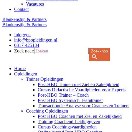
Vacatures
Contact
Blankenstijn & Partners
Blankenstijn & Partners
Inloggen
info@bpopleidingen.nl
0317-425134
Zoek naar:
Zoekknop
Home
Opleidingen
Trainer Opleidingen
Post-HBO Trainen met Ziel en Zakelijkheid
Cursus Didactische Vaardigheden voor Experts
Post-HBO Trainer – Coach
Post-HBO Systemisch Teamtrainer
Transactionele Analyse voor Coaches en Trainers
Coaching Opleidingen
Post-HBO Coachen met Ziel en Zakelijkheid
Training Coachend Leidinggeven
Cursus Coachingsvaardigheden