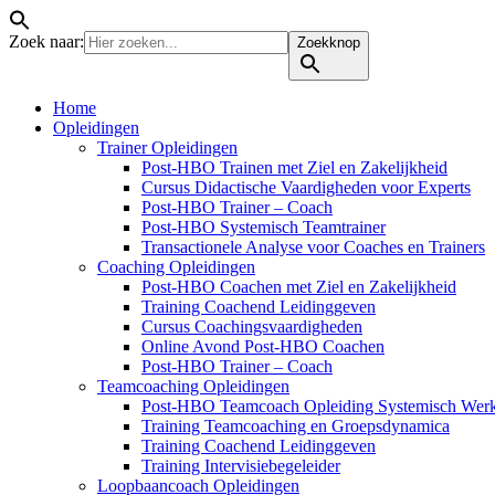
Zoek naar:
Zoekknop
Home
Opleidingen
Trainer Opleidingen
Post-HBO Trainen met Ziel en Zakelijkheid
Cursus Didactische Vaardigheden voor Experts
Post-HBO Trainer – Coach
Post-HBO Systemisch Teamtrainer
Transactionele Analyse voor Coaches en Trainers
Coaching Opleidingen
Post-HBO Coachen met Ziel en Zakelijkheid
Training Coachend Leidinggeven
Cursus Coachingsvaardigheden
Online Avond Post-HBO Coachen
Post-HBO Trainer – Coach
Teamcoaching Opleidingen
Post-HBO Teamcoach Opleiding Systemisch Wer
Training Teamcoaching en Groepsdynamica
Training Coachend Leidinggeven
Training Intervisiebegeleider
Loopbaancoach Opleidingen