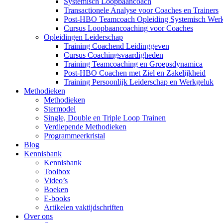
Systemisch Loopbaancoach
Transactionele Analyse voor Coaches en Trainers
Post-HBO Teamcoach Opleiding Systemisch Wer
Cursus Loopbaancoaching voor Coaches
Opleidingen Leiderschap
Training Coachend Leidinggeven
Cursus Coachingsvaardigheden
Training Teamcoaching en Groepsdynamica
Post-HBO Coachen met Ziel en Zakelijkheid
Training Persoonlijk Leiderschap en Werkgeluk
Methodieken
Methodieken
Stermodel
Single, Double en Triple Loop Trainen
Verdiepende Methodieken
Programmeerkristal
Blog
Kennisbank
Kennisbank
Toolbox
Video’s
Boeken
E-books
Artikelen vaktijdschriften
Over ons