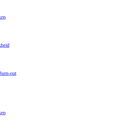
ken
kheid
Burn-out
ken