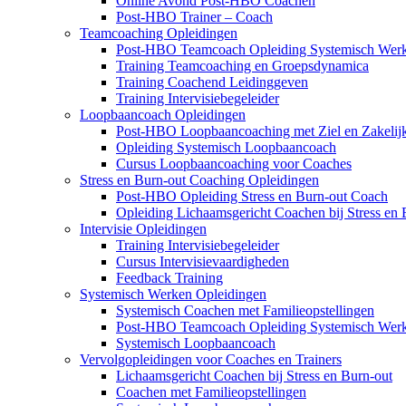
Online Avond Post-HBO Coachen
Post-HBO Trainer – Coach
Teamcoaching Opleidingen
Post-HBO Teamcoach Opleiding Systemisch Wer
Training Teamcoaching en Groepsdynamica
Training Coachend Leidinggeven
Training Intervisiebegeleider
Loopbaancoach Opleidingen
Post-HBO Loopbaancoaching met Ziel en Zakelij
Opleiding Systemisch Loopbaancoach
Cursus Loopbaancoaching voor Coaches
Stress en Burn-out Coaching Opleidingen
Post-HBO Opleiding Stress en Burn-out Coach
Opleiding Lichaamsgericht Coachen bij Stress en 
Intervisie Opleidingen
Training Intervisiebegeleider
Cursus Intervisievaardigheden
Feedback Training
Systemisch Werken Opleidingen
Systemisch Coachen met Familieopstellingen
Post-HBO Teamcoach Opleiding Systemisch Wer
Systemisch Loopbaancoach
Vervolgopleidingen voor Coaches en Trainers
Lichaamsgericht Coachen bij Stress en Burn-out
Coachen met Familieopstellingen