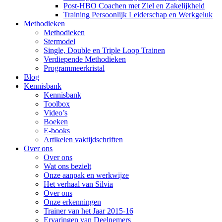
Post-HBO Coachen met Ziel en Zakelijkheid
Training Persoonlijk Leiderschap en Werkgeluk
Methodieken
Methodieken
Stermodel
Single, Double en Triple Loop Trainen
Verdiepende Methodieken
Programmeerkristal
Blog
Kennisbank
Kennisbank
Toolbox
Video’s
Boeken
E-books
Artikelen vaktijdschriften
Over ons
Over ons
Wat ons bezielt
Onze aanpak en werkwijze
Het verhaal van Silvia
Over ons
Onze erkenningen
Trainer van het Jaar 2015-16
Ervaringen van Deelnemers