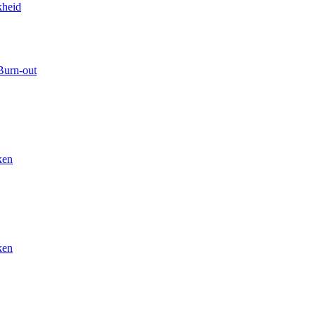
kheid
Burn-out
ken
ken