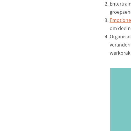
Entertrai
groepsene
Emotionel
om deelne
Organisat
veranderi
werkprakt