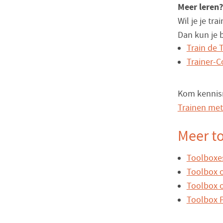
Meer leren?
Wil je je tr
Dan kun je b
Train de 
Trainer-C
Kom kennism
Trainen met
Meer to
Toolboxes
Toolbox o
Toolbox o
Toolbox P