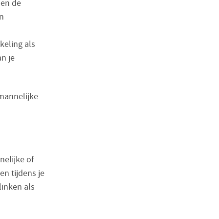
men de
en
keling als
n je
 mannelijke
nelijke of
en tijdens je
linken als