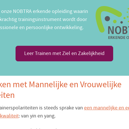
 onze NOBTRA erkende opleiding waarin
 krachtig trainingsinstrument wordt door
ssionele en persoonlijke ontwikkeling.
Leer Trainen met Ziel en Zakelijkheid
ken met Mannelijke en Vrouwelijke
iten
trainerspolariteiten is steeds sprake van
een mannelijke en e
kwaliteit
: van yin en yang.