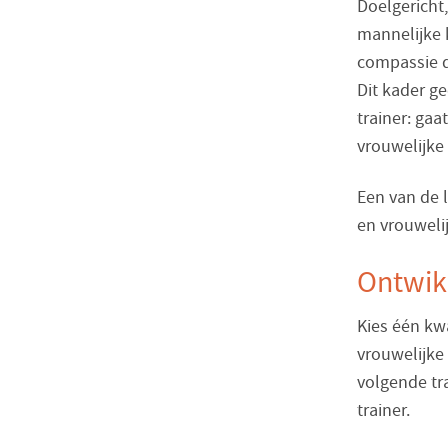
Doelgericht,
mannelijke k
compassie d
Dit kader ge
trainer: gaa
vrouwelijke
Een van de l
en vrouwelij
Ontwikk
Kies één kwa
vrouwelijke 
volgende tra
trainer.