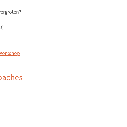
 vergroten?
O)
e workshop
coaches