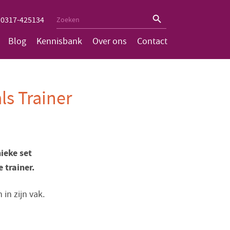
Zoekknop
Zoek
0317-425134
naar:
Blog
Kennisbank
Over ons
Contact
ls Trainer
nieke set
 trainer.
in zijn vak.