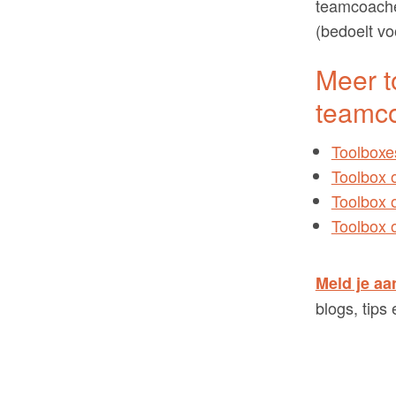
teamcoache
(bedoelt voo
Meer t
teamc
Toolboxe
Toolbox 
Toolbox o
Toolbox 
Meld je aa
blogs, tips