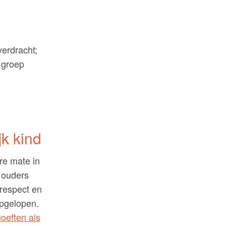
erdracht;
 groep
jk kind
re mate in
e ouders
 respect en
opgelopen.
oeften als