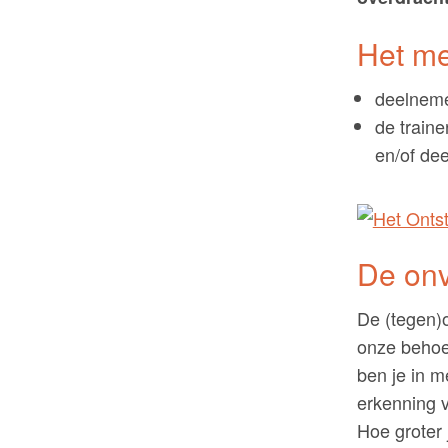
Het me
deelneme
de traine
en/of de
De onv
De (tegen)o
onze behoef
ben je in m
erkenning 
Hoe groter 