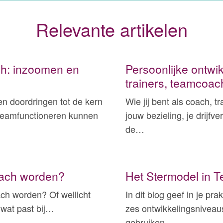
Relevante artikelen
h: inzoomen en
Persoonlijke ontwi
trainers, teamcoa
n doordringen tot de kern
Wie jij bent als coach, 
 teamfunctioneren kunnen
jouw bezieling, je drijfv
de…
Coach worden?
Het Stermodel in 
ach worden? Of wellicht
In dit blog geef in je pr
 wat past bij…
zes ontwikkelingsniveau
gebruiken…