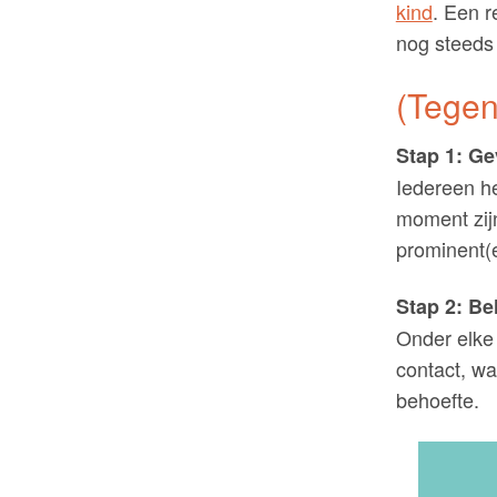
kind
. Een r
nog steeds 
(Tegen
Stap 1: G
Iedereen h
moment zij
prominent(
Stap 2: Be
Onder elke 
contact, wa
behoefte.