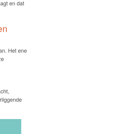
agt en dat
en
an. Het ene
ze
cht,
rliggende