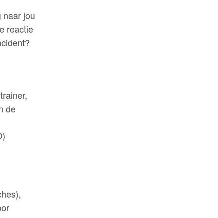
 naar jou
e reactie
ncident?
trainer,
n de
O)
ches),
oor