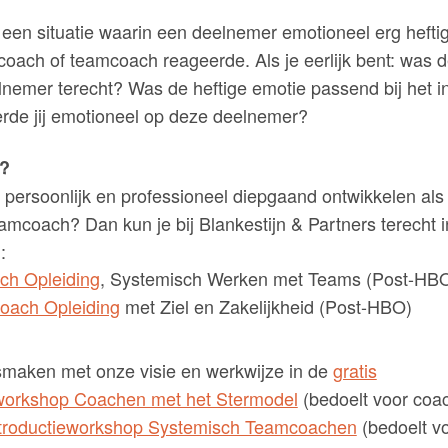
en situatie waarin een deelnemer emotioneel erg heftig
, coach of teamcoach reageerde. Als je eerlijk bent: was d
nemer terecht? Was de heftige emotie passend bij het i
rde jij emotioneel op deze deelnemer?
n?
lf persoonlijk en professioneel diepgaand ontwikkelen als 
amcoach? Dan kun je bij Blankestijn & Partners terecht i
:
h Opleiding
, Systemisch Werken met Teams (Post-HB
Coach Opleiding
met Ziel en Zakelijkheid (Post-HBO)
maken met onze visie en werkwijze in de
gratis
eworkshop Coachen met het Stermodel
(bedoelt voor coa
introductieworkshop Systemisch Teamcoachen
(bedoelt v