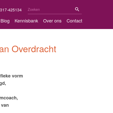
Zoekknop
Zoek
317-425134
naar:
Blog
Kennisbank
Over ons
Contact
van Overdracht
fieke vorm
gd,
eamcoach,
e van