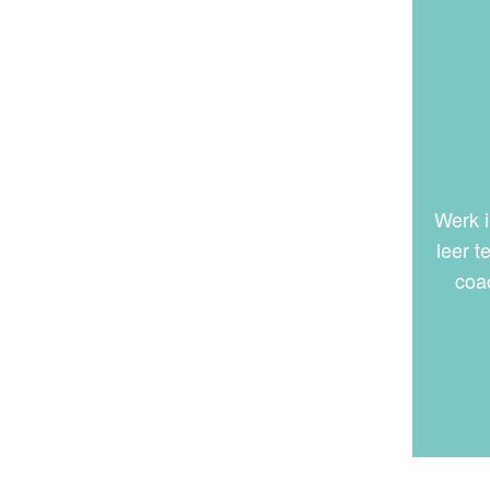
Werk i
leer 
coa