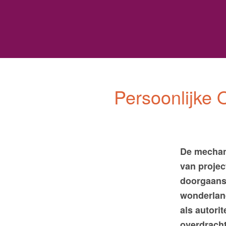
s
Persoonlijke 
De mechan
van project
doorgaans 
wonderland
als autorit
overdracht