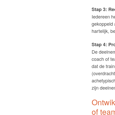
Stap 3: R
Iedereen he
gekoppeld a
hartelijk, 
Stap 4: Pro
De deelneme
coach of t
dat de trai
(overdracht
achetypisc
zijn deelne
Ontwik
of tea