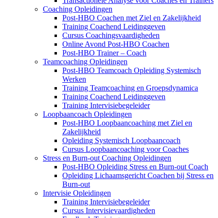
Transactionele Analyse voor Coaches en Trainers
Coaching Opleidingen
Post-HBO Coachen met Ziel en Zakelijkheid
Training Coachend Leidinggeven
Cursus Coachingsvaardigheden
Online Avond Post-HBO Coachen
Post-HBO Trainer – Coach
Teamcoaching Opleidingen
Post-HBO Teamcoach Opleiding Systemisch
Werken
Training Teamcoaching en Groepsdynamica
Training Coachend Leidinggeven
Training Intervisiebegeleider
Loopbaancoach Opleidingen
Post-HBO Loopbaancoaching met Ziel en
Zakelijkheid
Opleiding Systemisch Loopbaancoach
Cursus Loopbaancoaching voor Coaches
Stress en Burn-out Coaching Opleidingen
Post-HBO Opleiding Stress en Burn-out Coach
Opleiding Lichaamsgericht Coachen bij Stress en
Burn-out
Intervisie Opleidingen
Training Intervisiebegeleider
Cursus Intervisievaardigheden