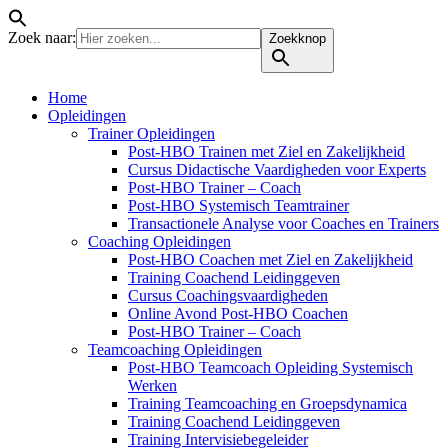
Zoek naar:
Zoekknop
Home
Opleidingen
Trainer Opleidingen
Post-HBO Trainen met Ziel en Zakelijkheid
Cursus Didactische Vaardigheden voor Experts
Post-HBO Trainer – Coach
Post-HBO Systemisch Teamtrainer
Transactionele Analyse voor Coaches en Trainers
Coaching Opleidingen
Post-HBO Coachen met Ziel en Zakelijkheid
Training Coachend Leidinggeven
Cursus Coachingsvaardigheden
Online Avond Post-HBO Coachen
Post-HBO Trainer – Coach
Teamcoaching Opleidingen
Post-HBO Teamcoach Opleiding Systemisch
Werken
Training Teamcoaching en Groepsdynamica
Training Coachend Leidinggeven
Training Intervisiebegeleider