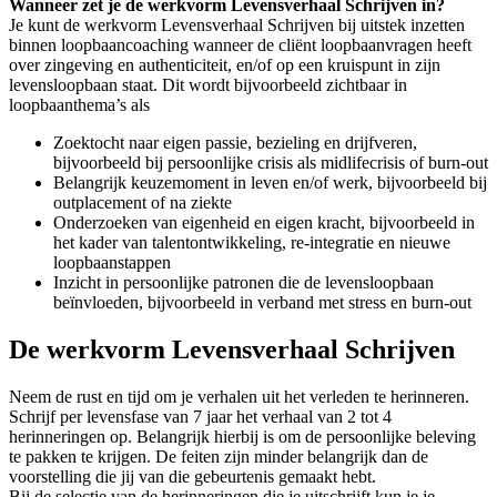
Wanneer zet je de werkvorm Levensverhaal Schrijven in?
Je kunt de werkvorm Levensverhaal Schrijven bij uitstek inzetten
binnen loopbaancoaching wanneer de cliënt loopbaanvragen heeft
over zingeving en authenticiteit, en/of op een kruispunt in zijn
levensloopbaan staat. Dit wordt bijvoorbeeld zichtbaar in
loopbaanthema’s als
Zoektocht naar eigen passie, bezieling en drijfveren,
bijvoorbeeld bij persoonlijke crisis als midlifecrisis of burn-out
Belangrijk keuzemoment in leven en/of werk, bijvoorbeeld bij
outplacement of na ziekte
Onderzoeken van eigenheid en eigen kracht, bijvoorbeeld in
het kader van talentontwikkeling, re-integratie en nieuwe
loopbaanstappen
Inzicht in persoonlijke patronen die de levensloopbaan
beïnvloeden, bijvoorbeeld in verband met stress en burn-out
De werkvorm Levensverhaal Schrijven
Neem de rust en tijd om je verhalen uit het verleden te herinneren.
Schrijf per levensfase van 7 jaar het verhaal van 2 tot 4
herinneringen op. Belangrijk hierbij is om de persoonlijke beleving
te pakken te krijgen. De feiten zijn minder belangrijk dan de
voorstelling die jij van die gebeurtenis gemaakt hebt.
Bij de selectie van de herinneringen die je uitschrijft kun je je