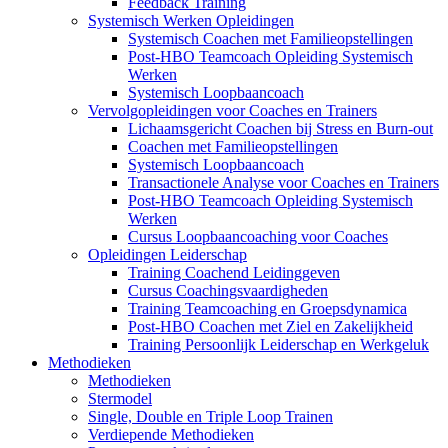
Feedback Training
Systemisch Werken Opleidingen
Systemisch Coachen met Familieopstellingen
Post-HBO Teamcoach Opleiding Systemisch
Werken
Systemisch Loopbaancoach
Vervolgopleidingen voor Coaches en Trainers
Lichaamsgericht Coachen bij Stress en Burn-out
Coachen met Familieopstellingen
Systemisch Loopbaancoach
Transactionele Analyse voor Coaches en Trainers
Post-HBO Teamcoach Opleiding Systemisch
Werken
Cursus Loopbaancoaching voor Coaches
Opleidingen Leiderschap
Training Coachend Leidinggeven
Cursus Coachingsvaardigheden
Training Teamcoaching en Groepsdynamica
Post-HBO Coachen met Ziel en Zakelijkheid
Training Persoonlijk Leiderschap en Werkgeluk
Methodieken
Methodieken
Stermodel
Single, Double en Triple Loop Trainen
Verdiepende Methodieken