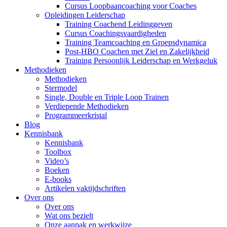
Cursus Loopbaancoaching voor Coaches
Opleidingen Leiderschap
Training Coachend Leidinggeven
Cursus Coachingsvaardigheden
Training Teamcoaching en Groepsdynamica
Post-HBO Coachen met Ziel en Zakelijkheid
Training Persoonlijk Leiderschap en Werkgeluk
Methodieken
Methodieken
Stermodel
Single, Double en Triple Loop Trainen
Verdiepende Methodieken
Programmeerkristal
Blog
Kennisbank
Kennisbank
Toolbox
Video’s
Boeken
E-books
Artikelen vaktijdschriften
Over ons
Over ons
Wat ons bezielt
Onze aanpak en werkwijze