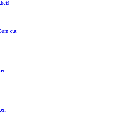
kheid
Burn-out
ken
ken