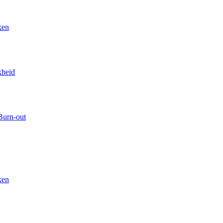
ken
kheid
Burn-out
ken