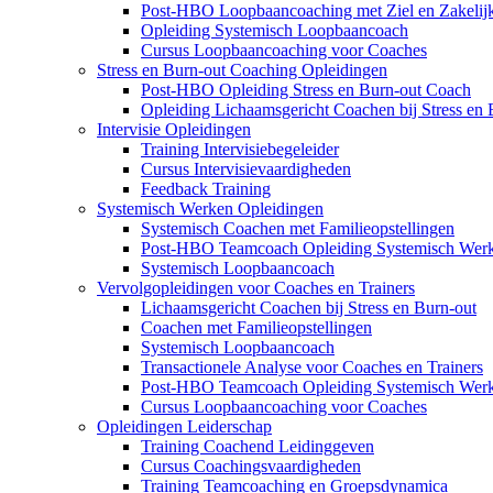
Post-HBO Loopbaancoaching met Ziel en Zakelij
Opleiding Systemisch Loopbaancoach
Cursus Loopbaancoaching voor Coaches
Stress en Burn-out Coaching Opleidingen
Post-HBO Opleiding Stress en Burn-out Coach
Opleiding Lichaamsgericht Coachen bij Stress en 
Intervisie Opleidingen
Training Intervisiebegeleider
Cursus Intervisievaardigheden
Feedback Training
Systemisch Werken Opleidingen
Systemisch Coachen met Familieopstellingen
Post-HBO Teamcoach Opleiding Systemisch Wer
Systemisch Loopbaancoach
Vervolgopleidingen voor Coaches en Trainers
Lichaamsgericht Coachen bij Stress en Burn-out
Coachen met Familieopstellingen
Systemisch Loopbaancoach
Transactionele Analyse voor Coaches en Trainers
Post-HBO Teamcoach Opleiding Systemisch Wer
Cursus Loopbaancoaching voor Coaches
Opleidingen Leiderschap
Training Coachend Leidinggeven
Cursus Coachingsvaardigheden
Training Teamcoaching en Groepsdynamica