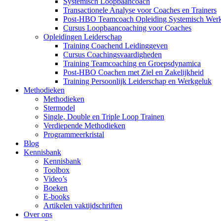
Systemisch Loopbaancoach
Transactionele Analyse voor Coaches en Trainers
Post-HBO Teamcoach Opleiding Systemisch Wer
Cursus Loopbaancoaching voor Coaches
Opleidingen Leiderschap
Training Coachend Leidinggeven
Cursus Coachingsvaardigheden
Training Teamcoaching en Groepsdynamica
Post-HBO Coachen met Ziel en Zakelijkheid
Training Persoonlijk Leiderschap en Werkgeluk
Methodieken
Methodieken
Stermodel
Single, Double en Triple Loop Trainen
Verdiepende Methodieken
Programmeerkristal
Blog
Kennisbank
Kennisbank
Toolbox
Video’s
Boeken
E-books
Artikelen vaktijdschriften
Over ons