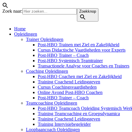
Zoek naar:
Zoekknop
Home
Opleidingen
Trainer Opleidingen
Post-HBO Trainen met Ziel en Zakelijkheid
Cursus Didactische Vaardigheden voor Experts
Post-HBO Trainer – Coach
Post-HBO Systemisch Teamtrainer
Transactionele Analyse voor Coaches en Trainers
Coaching Opleidingen
Post-HBO Coachen met Ziel en Zakelijkheid
Training Coachend Leidinggeven
Cursus Coachingsvaardigheden
Online Avond Post-HBO Coachen
Post-HBO Trainer – Coach
Teamcoaching Opleidingen
Post-HBO Teamcoach Opleiding Systemisch Wer
Training Teamcoaching en Groepsdynamica
Training Coachend Leidinggeven
Training Intervisiebegeleider
Loopbaancoach Opleidingen