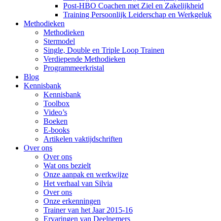
Post-HBO Coachen met Ziel en Zakelijkheid
Training Persoonlijk Leiderschap en Werkgeluk
Methodieken
Methodieken
Stermodel
Single, Double en Triple Loop Trainen
Verdiepende Methodieken
Programmeerkristal
Blog
Kennisbank
Kennisbank
Toolbox
Video’s
Boeken
E-books
Artikelen vaktijdschriften
Over ons
Over ons
Wat ons bezielt
Onze aanpak en werkwijze
Het verhaal van Silvia
Over ons
Onze erkenningen
Trainer van het Jaar 2015-16
Ervaringen van Deelnemers