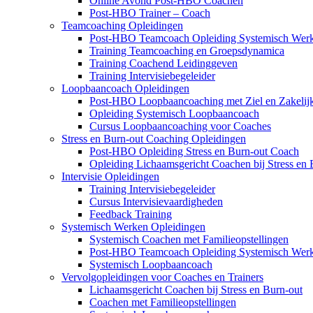
Online Avond Post-HBO Coachen
Post-HBO Trainer – Coach
Teamcoaching Opleidingen
Post-HBO Teamcoach Opleiding Systemisch Wer
Training Teamcoaching en Groepsdynamica
Training Coachend Leidinggeven
Training Intervisiebegeleider
Loopbaancoach Opleidingen
Post-HBO Loopbaancoaching met Ziel en Zakelij
Opleiding Systemisch Loopbaancoach
Cursus Loopbaancoaching voor Coaches
Stress en Burn-out Coaching Opleidingen
Post-HBO Opleiding Stress en Burn-out Coach
Opleiding Lichaamsgericht Coachen bij Stress en 
Intervisie Opleidingen
Training Intervisiebegeleider
Cursus Intervisievaardigheden
Feedback Training
Systemisch Werken Opleidingen
Systemisch Coachen met Familieopstellingen
Post-HBO Teamcoach Opleiding Systemisch Wer
Systemisch Loopbaancoach
Vervolgopleidingen voor Coaches en Trainers
Lichaamsgericht Coachen bij Stress en Burn-out
Coachen met Familieopstellingen