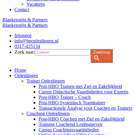
Vacatures
Contact
Blankenstijn & Partners
Blankenstijn & Partners
Inloggen
info@bpopleidingen.nl
0317-425134
Zoek naar:
Zoekknop
Home
Opleidingen
Trainer Opleidingen
Post-HBO Trainen met Ziel en Zakelijkheid
Cursus Didactische Vaardigheden voor Experts
Post-HBO Trainer – Coach
Post-HBO Systemisch Teamtrainer
Transactionele Analyse voor Coaches en Trainers
Coaching Opleidingen
Post-HBO Coachen met Ziel en Zakelijkheid
Training Coachend Leidinggeven
Cursus Coachingsvaardigheden