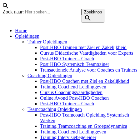
Zoek naar:
Zoekknop
Home
Opleidingen
Trainer Opleidingen
Post-HBO Trainen met Ziel en Zakelijkheid
Cursus Didactische Vaardigheden voor Experts
Post-HBO Trainer – Coach
Post-HBO Systemisch Teamtrainer
Transactionele Analyse voor Coaches en Trainers
Coaching Opleidingen
Post-HBO Coachen met Ziel en Zakelijkheid
Training Coachend Leidinggeven
Cursus Coachingsvaardigheden
Online Avond Post-HBO Coachen
Post-HBO Trainer – Coach
Teamcoaching Opleidingen
Post-HBO Teamcoach Opleiding Systemisch
Werken
Training Teamcoaching en Groepsdynamica
Training Coachend Leidinggeven
Training Intervisiebegeleider