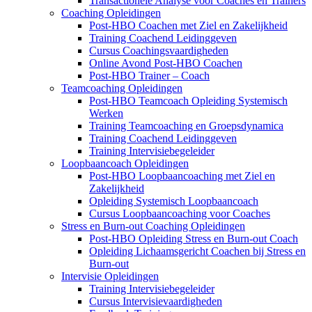
Transactionele Analyse voor Coaches en Trainers
Coaching Opleidingen
Post-HBO Coachen met Ziel en Zakelijkheid
Training Coachend Leidinggeven
Cursus Coachingsvaardigheden
Online Avond Post-HBO Coachen
Post-HBO Trainer – Coach
Teamcoaching Opleidingen
Post-HBO Teamcoach Opleiding Systemisch
Werken
Training Teamcoaching en Groepsdynamica
Training Coachend Leidinggeven
Training Intervisiebegeleider
Loopbaancoach Opleidingen
Post-HBO Loopbaancoaching met Ziel en
Zakelijkheid
Opleiding Systemisch Loopbaancoach
Cursus Loopbaancoaching voor Coaches
Stress en Burn-out Coaching Opleidingen
Post-HBO Opleiding Stress en Burn-out Coach
Opleiding Lichaamsgericht Coachen bij Stress en
Burn-out
Intervisie Opleidingen
Training Intervisiebegeleider
Cursus Intervisievaardigheden