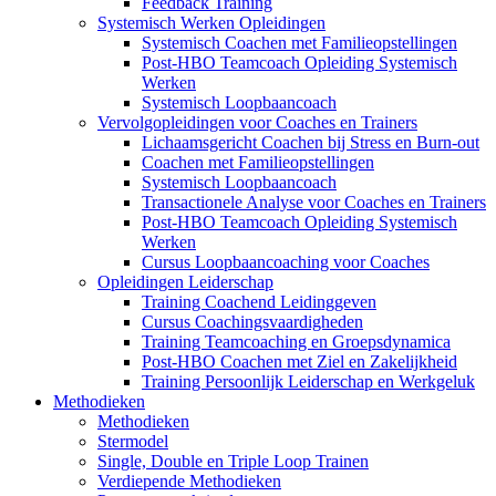
Feedback Training
Systemisch Werken Opleidingen
Systemisch Coachen met Familieopstellingen
Post-HBO Teamcoach Opleiding Systemisch
Werken
Systemisch Loopbaancoach
Vervolgopleidingen voor Coaches en Trainers
Lichaamsgericht Coachen bij Stress en Burn-out
Coachen met Familieopstellingen
Systemisch Loopbaancoach
Transactionele Analyse voor Coaches en Trainers
Post-HBO Teamcoach Opleiding Systemisch
Werken
Cursus Loopbaancoaching voor Coaches
Opleidingen Leiderschap
Training Coachend Leidinggeven
Cursus Coachingsvaardigheden
Training Teamcoaching en Groepsdynamica
Post-HBO Coachen met Ziel en Zakelijkheid
Training Persoonlijk Leiderschap en Werkgeluk
Methodieken
Methodieken
Stermodel
Single, Double en Triple Loop Trainen
Verdiepende Methodieken