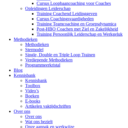
Cursus Loopbaancoaching voor Coaches
Opleidingen Leiderschap
Training Coachend Leidinggeven
Cursus Coachingsvaardigheden
Training Teamcoaching en Groepsdynamica
Post-HBO Coachen met Ziel en Zakelijkheid
Training Persoonlijk Leiderschap en Werkgeluk
Methodieken
Methodieken
Stermodel
Single, Double en Triple Loop Trainen
Verdiepende Methodieken
Programmeerkristal
Blog
Kennisbank
Kennisbank
Toolbox
Video’s
Boeken
E-books
Artikelen vaktijdschriften
Over ons
Over ons
Wat ons bezielt
Onze aanpak en werkwijze