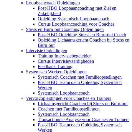
Loopbaancoach Opleidingen
Post-HBO Loopbaancoaching met Ziel en
Zakelijkheid
Opleiding Systemisch Loopbaancoach
Cursus Loopbaancoaching voor Coaches
Stress en Burn-out Coaching Opleidingen
Post-HBO Opleiding Stress en Burn-out Coach
Opleiding Lichaamsgericht Coachen bij Stress en
Burn-out
Intervisie Opleidingen
Training Intervisiebegeleider
Cursus Intervisievaardigheden
Feedback Training
Systemisch Werken Opleidingen
Systemisch Coachen met Familieopstellingen
Post-HBO Teamcoach Opleiding Systemisch
Werken
Systemisch Loopbaancoach
Vervolgopleidingen voor Coaches en Trainers
Lichaamsgericht Coachen bij Stress en Burn-out
Coachen met Familieopstellingen
Systemisch Loopbaancoach
Transactionele Analyse voor Coaches en Trainers
Post-HBO Teamcoach Opleiding Systemisch
Werken