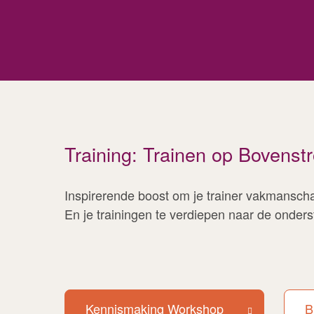
s
Training: Trainen op Bovens
Inspirerende boost om je trainer vakmanscha
En je trainingen te verdiepen naar de onder
Kennismaking Workshop
B