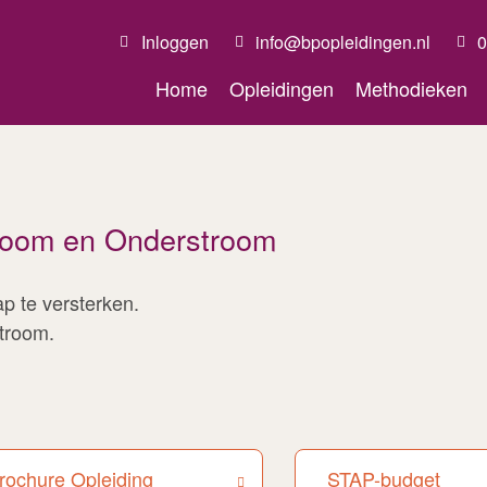
Inloggen
info@bpopleidingen.nl
0
Home
Opleidingen
Methodieken
troom en Onderstroom
p te versterken.
stroom.
rochure Opleiding
STAP-budget