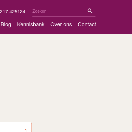
Zoekknop
Zoek
317-425134
naar:
Blog
Kennisbank
Over ons
Contact